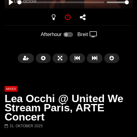
PLAY
Afterhour
Breit
MIXED
Lea Occhi @ United We
Stream Paris, ARTE
Concert
Später
31. OKTOBER 2025
Barbara Lago @ Kappa
THEMBA @ CAPRI