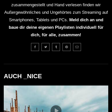
Ressourcen und der CO2-Ausstoß durch
zusammengestellt und Hand verlesen finden wir
Veranstaltungen sind Herausforderungen, mit denen
Außergewöhnliches und Ungehörtes zum Streaming auf
sich die Branche auseinandersetzen muss. Lea Occhi
Smartphones, Tablets und PCs.
Meld dich an und
vertritt eine Initiative, die darauf abzielt, nachhaltige
baue dir deine eigenen Playlisten individuell für
Praktiken in der Veranstaltungsorganisation zu fördern,
dich, für alle, zusammen!
was für die Zukunft der Musikszene entscheidend sein
könnte.
Fragen & Antworten zum DJ Set
AUCH _NICE
Wer ist Lea Occhi?
Lea Occhi ist eine aufstrebende DJ und
Produzentin, die für ihren einzigartigen Stil in der
elektronischen Musik bekannt ist.