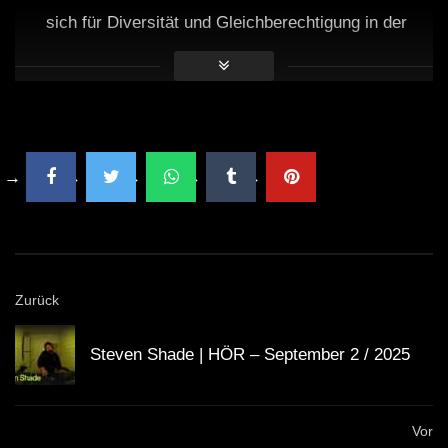
sich für Diversität und Gleichberechtigung in der
Musik einsetzt.
Sie hat bereits auf internationalen Festivals wie
Tomorrowland
und
Coachella
aufgelegt.
Ihre Musik ist auf allen großen
Streaming-
Plattformen verfügbar
.
Lea setzt sich für nachhaltige Praktiken in der
Zurück
Musikindustrie ein, von umweltfreundlichen Events
Steven Shade | HÖR – September 2 / 2025
bis hin zu sozial verantwortlichen Initiativen.
Kritische Analyse
Vor