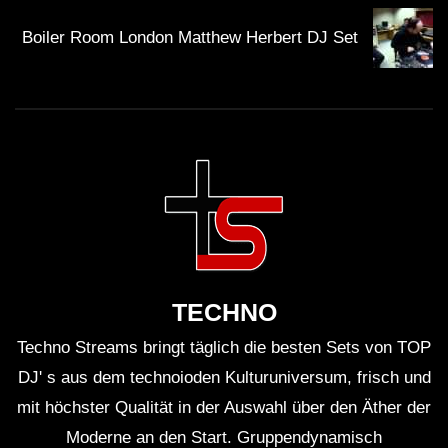
Trotz ihres Erfolgs gibt es in der Musikszene auch
Boiler Room London Matthew Herbert DJ Set
Herausforderungen und Kontroversen, die kritische
Diskussionen anregen. Die Gleichstellung der
Geschlechter in der elektronischen Musik bleibt ein
heißes Thema. Obwohl mehr Frauen in die Szene
einbrechen, sind sie oft noch in den Hintergrund
gedrängt. Lea Occhi hat sich dafür ausgesprochen,
dass Festivals und Clubs mehr weibliche Talente
einbinden sollten, um ein ausgewogenes Verhältnis zu
schaffen.
TECHNO
Ein weiterer Punkt ist die nachhaltige Entwicklung in
Techno Streams bringt täglich die besten Sets von TOP
der Musikindustrie.
Festivals und Veranstaltungen
DJ' s aus dem technoioden Kulturuniversum, frisch und
müssen Wege finden, um umweltfreundlicher zu
mit höchster Qualität in der Auswahl über den Äther der
werden. Die Mobilität von Künstlern, der Einsatz von
Moderne an den Start. Gruppendynamisch