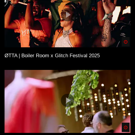
Spä
ØTTA | Boiler Room x Glitch Festival 2025
Spä