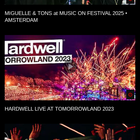
MIGUELLE & TONS at MUSIC ON FESTIVAL 2025 •
AMSTERDAM
Spä
HARDWELL LIVE AT TOMORROWLAND 2023