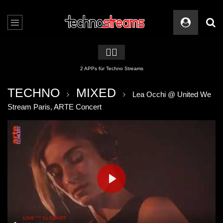
🏳️‍🌈
2 APPs für Techno Streams
TECHNO
MIXED
Lea Occhi @ United We
Stream Paris, ARTE Concert
PLAY