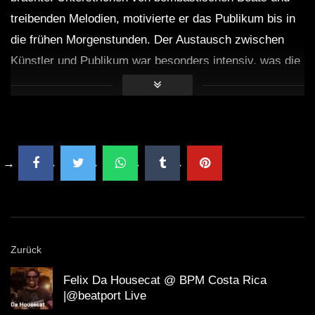
treibenden Melodien, motivierte er das Publikum bis in
die frühen Morgenstunden. Der Austausch zwischen
Künstler und Publikum war besonders intensiv, was die
ganze Nacht unvergesslich machte.
Fakten über das Event
Das Event wurde am 7. Dezember 2024 in Savaya
Bali veranstaltet.
Die Künstler Fred Again, Anyma und John Summit
Zurück
gehören zu den Top-Acts der internationalen
Felix Da Housecat @ BPM Costa Rica
elektronischen Musikszene.
|@beatport Live