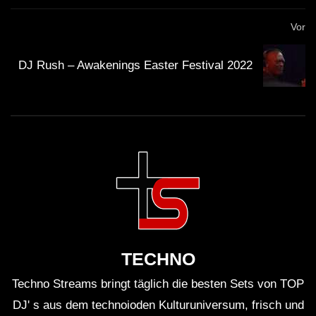
Savaya Bali bietet Platz für über 1.500 Gäste und
Vor
ist bekannt für seine erstklassige Akustik.
DJ Rush – Awakenings Easter Festival 2022
Samstagabend war nicht nur musikalisch, sondern
auch visuell ein Erlebnis durch aufwendige
Lichtinstallationen.
Das LIQUID : LAB Event-Konzept fokussiert sich
auf innovative Klangexperimente und immersive
Erfahrungen.
Der Kartenvorverkauf war innerhalb weniger
TECHNO
Stunden ausverkauft, was auf hohe Nachfrage
Techno Streams bringt täglich die besten Sets von TOP
hindeutet.
DJ' s aus dem technoioden Kulturuniversum, frisch und