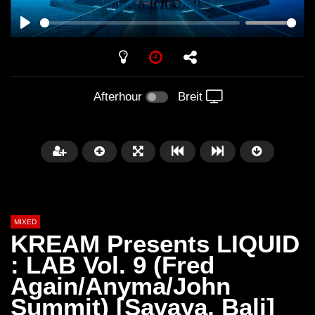
PLAY
Afterhour
Breit
MIXED
KREAM Presents LIQUID
: LAB Vol. 9 (Fred
Again/Anyma/John
Später
Summit) [Savaya, Bali]