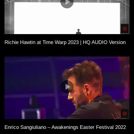
Electronic Music
Fred Again
Spä
Anyma
Richie Hawtin at Time Warp 2023 | HQ AUDIO Version
John Summit
Savaya Bali
Musikfestival
WICHTIG
Spä
Du solltest übrigens gerade weil die Künstler mit
Streaming nicht gerade viel verdienen, sie am besten
Enrico Sangiuliano – Awakenings Easter Festival 2022