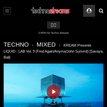
🏳️‍🌈
2 APPs für Techno Streams
TECHNO
MIXED
KREAM Presents
LIQUID : LAB Vol. 9 (Fred Again/Anyma/John Summit) [Savaya,
Bali]
PLAY