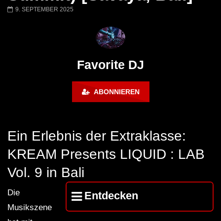
Barbara Lago @ Kappa
THEMBA @ CAPRI
9. SEPTEMBER 2025
FuturFestival 2024
FESTIVAL Switzerla
LUCA DEA [Modernit
Favorite DJ
ABONNIEREN
Ein Erlebnis der Extraklasse:
KREAM Presents LIQUID : LAB
Vol. 9 in Bali
Die
Entdecken
Musikszene