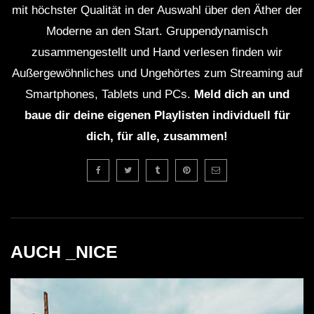
mit höchster Qualität in der Auswahl über den Äther der
Künstler wie Fred Again und John Summit sind
Moderne an den Start. Gruppendynamisch
bereits mehrfach ausverkauft aufgetreten.
zusammengestellt und Hand verlesen finden wir
Außergewöhnliches und Ungehörtes zum Streaming auf
Das Event war Teil einer Reihe von
Smartphones, Tablets und PCs.
Meld dich an und
Veranstaltungen zur Förderung elektronischer
baue dir deine eigenen Playlisten individuell für
Musik in Bali.
dich, für alle, zusammen!
Kritische Analyse
Trotz der Begeisterung rund um das Event gibt es auch
kritische Punkte zu beachten. Einige Zuschauer wiesen
auf die hohen Ticketpreise hin, die den Zugang für
AUCH _NICE
manche Musikliebhaber erschweren könnten. Des
Weiteren könnte die Fülle an Veranstaltungen im
elektronischen Musikbereich
zu einer gewissen