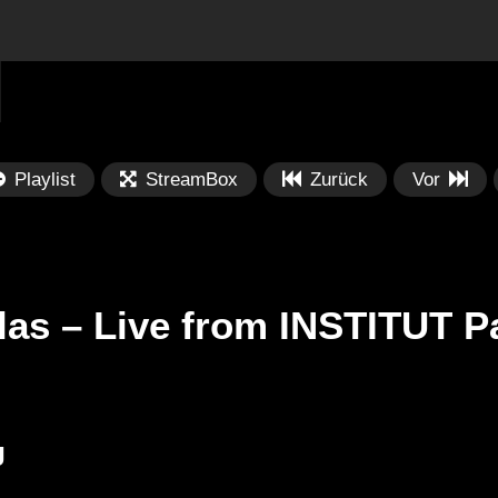
Playlist
StreamBox
Zurück
Vor
las – Live from INSTITUT P
Später
Später
PRICES
Festival BPM 2025 – Live
De
J
rland 2023 by
Completa
Ma
nity stage]
/ 