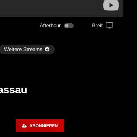
Afterhour
Breit
Weitere Streams
assau
Später
kmantel Ten – Helena Hauff &
Ángel Molina – Sónar 202
ABONNIEREN
rcel Dettmann | Radar – Aug 2
ARTE Concert
2024