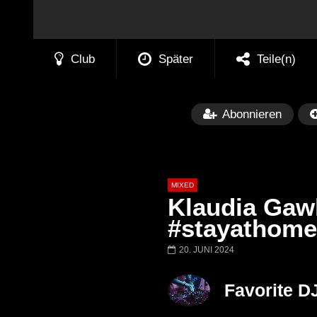
Club
Später
Teile(n)
Abonnieren
MIXED
Klaudia Gaw
#stayathome
20. JUNI 2024
Später
Barbara Lago @ Kappa
THEMBA @ CA
Favorite D
FuturFestival 2024
FESTIVAL Switze
LUCA DEA [Moder