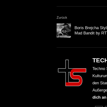
Zurück
Boris Brejcha Sty
Mad Bandit by R
TEC
Techno 
Kulturu
den Sta
Außerge
dich an