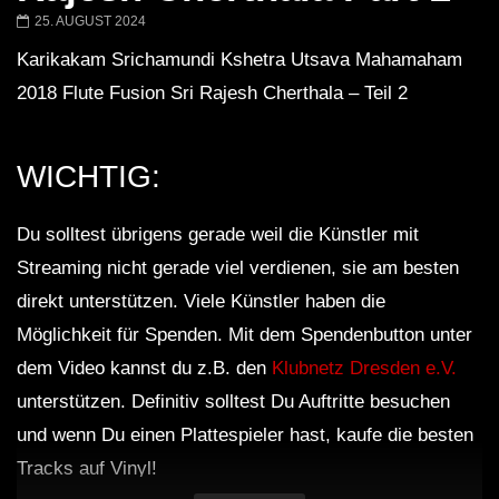
Barbara Lago @ Kappa
THEMBA @ CAPRI
25. AUGUST 2024
FuturFestival 2024
FESTIVAL Switzerla
LUCA DEA [Modernit
Karikakam Srichamundi Kshetra Utsava Mahamaham
2018 Flute Fusion Sri Rajesh Cherthala – Teil 2
WICHTIG:
Du solltest übrigens gerade weil die Künstler mit
Streaming nicht gerade viel verdienen, sie am besten
direkt unterstützen. Viele Künstler haben die
Möglichkeit für Spenden. Mit dem Spendenbutton unter
dem Video kannst du z.B. den
Klubnetz Dresden e.V.
unterstützen. Definitiv solltest Du Auftritte besuchen
und wenn Du einen Plattespieler hast, kaufe die besten
Tracks auf Vinyl!