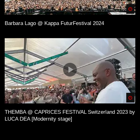
Spä
Barbara Lago @ Kappa FuturFestival 2024
Spä
THEMBA @ CAPRICES FESTIVAL Switzerland 2023 by
LUCA DEA [Modernity stage]