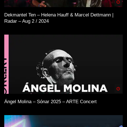
Spä
Dekmantel Ten – Helena Hauff & Marcel Dettmann |
Radar – Aug 2 / 2024
Spä
Ángel Molina – Sónar 2025 – ARTE Concert