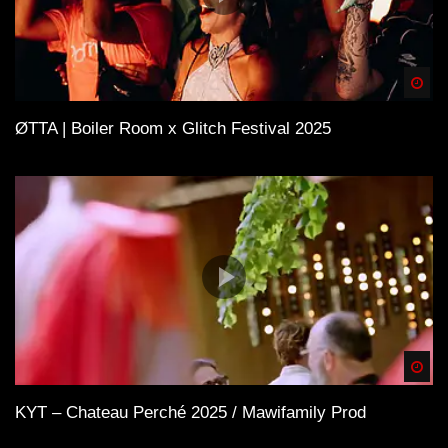
Spä
ØTTA | Boiler Room x Glitch Festival 2025
Spä
KYT – Chateau Perché 2025 / Mawifamily Prod