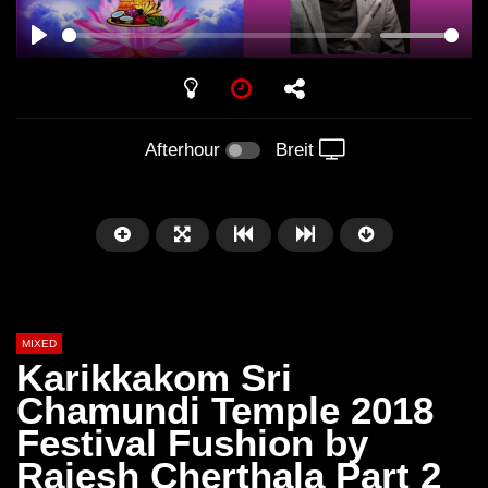
PLAY
Afterhour
Breit
MIXED
Karikkakom Sri
Chamundi Temple 2018
Festival Fushion by
Später
Rajesh Cherthala Part 2