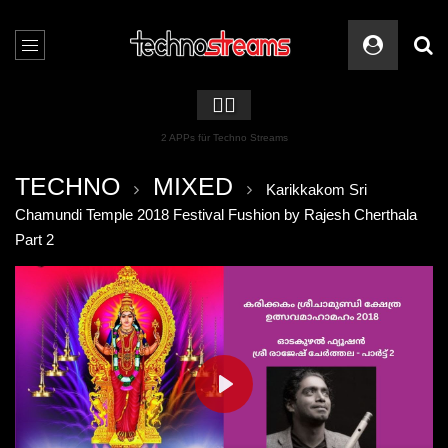
🏳️‍🌈
2 APPs für Techno Streams
TECHNO
MIXED
Karikkakom Sri
Chamundi Temple 2018 Festival Fushion by Rajesh Cherthala
Part 2
PLAY