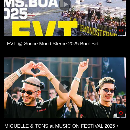
Spä
LEVT @ Sonne Mond Sterne 2025 Boot Set
Spä
MIGUELLE & TONS at MUSIC ON FESTIVAL 2025 •