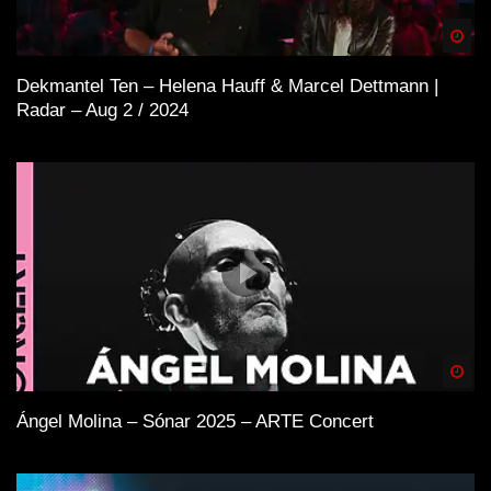
Spä
Dekmantel Ten – Helena Hauff & Marcel Dettmann |
Radar – Aug 2 / 2024
Spä
Ángel Molina – Sónar 2025 – ARTE Concert