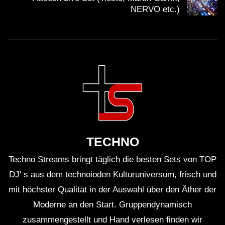
ihm helfen wird, weiterhin zu wachsen.
NERVO etc.)
Fans der Bassmusik können sich auf weitere großartige
Musik von Kai Wachi freuen, und es bleibt spannend,
was die Zukunft für diesen aufstrebenden Star
bereithält.
Quellen
Shaq’s Bass All-Stars
TECHNO
Kai Wachi auf Wikipedia
Techno Streams bringt täglich die besten Sets von TOP
DJ' s aus dem technoioden Kulturuniversum, frisch und
Electric Daisy Carnival
mit höchster Qualität in der Auswahl über den Äther der
Subtronics
Moderne an den Start. Gruppendynamisch
zusammengestellt und Hand verlesen finden wir