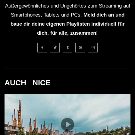
Dion Timmer
Außergewöhnliches und Ungehörtes zum Streaming auf
Smartphones, Tablets und PCs.
Meld dich an und
WICHTIG:
baue dir deine eigenen Playlisten individuell für
dich, für alle, zusammen!
Du solltest übrigens gerade weil die Künstler mit
Streaming nicht gerade viel verdienen, sie am besten
direkt unterstützen. Viele Künstler haben die
Möglichkeit für Spenden. Mit dem Spendenbutton unter
dem Video kannst du z.B. den
Klubnetz Dresden e.V.
unterstützen. Definitiv solltest Du Auftritte besuchen
AUCH _NICE
und wenn Du einen Plattespieler hast, kaufe die besten
Tracks auf Vinyl!