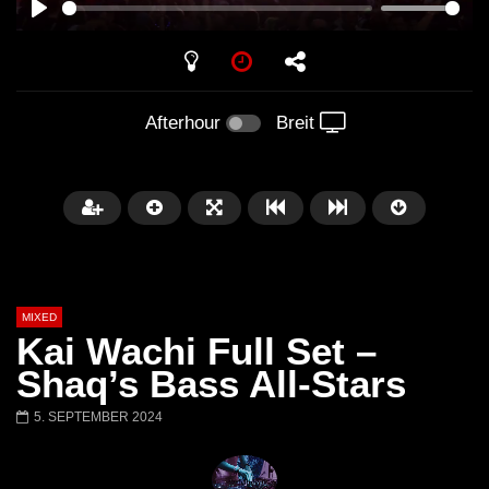
PLAY
Afterhour
Breit
MIXED
Kai Wachi Full Set –
Shaq’s Bass All-Stars
5. SEPTEMBER 2024
Später
Barbara Lago @ Kappa
THEMBA @ CAPRI