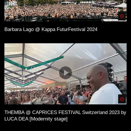
Spä
Barbara Lago @ Kappa FuturFestival 2024
Spä
THEMBA @ CAPRICES FESTIVAL Switzerland 2023 by
LUCA DEA [Modernity stage]