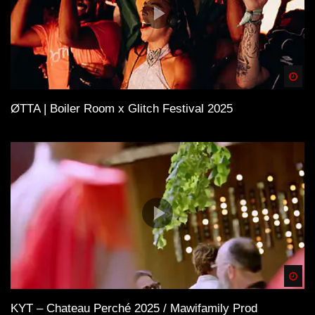
Spä
ØTTA | Boiler Room x Glitch Festival 2025
Spä
KYT – Chateau Perché 2025 / Mawifamily Prod