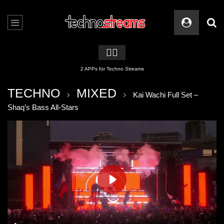
🏳️‍🌈
2 APPs für Techno Streams
TECHNO
MIXED
Kai Wachi Full Set –
Shaq’s Bass All-Stars
PLAY