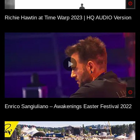
Spä
Richie Hawtin at Time Warp 2023 | HQ AUDIO Version
Spä
Enrico Sangiuliano – Awakenings Easter Festival 2022