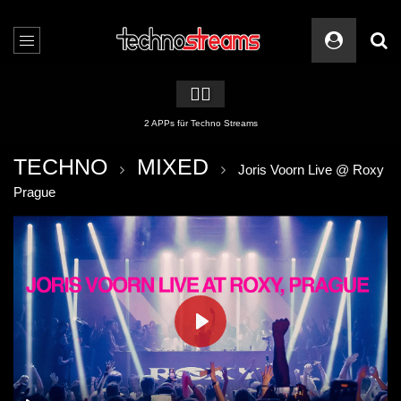
🏳️‍🌈
2 APPs für Techno Streams
TECHNO
MIXED
Joris Voorn Live @ Roxy
Prague
PLAY