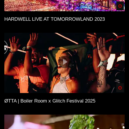
Spä
HARDWELL LIVE AT TOMORROWLAND 2023
Spä
ØTTA | Boiler Room x Glitch Festival 2025