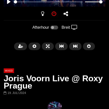
PLAY
Afterhour
Breit
MIXED
Joris Voorn Live @ Roxy
Prague
19. JULI 2024
Später
Barbara Lago @ Kappa
THEMBA @ CAPRI