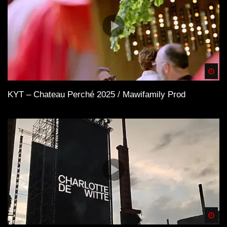
Spä
KYT – Chateau Perché 2025 / Mawifamily Prod
Spä