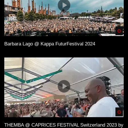
Spä
Barbara Lago @ Kappa FuturFestival 2024
Spä
THEMBA @ CAPRICES FESTIVAL Switzerland 2023 by