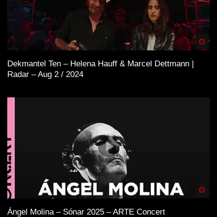
Spä
Dekmantel Ten – Helena Hauff & Marcel Dettmann |
Radar – Aug 2 / 2024
Spä
Ángel Molina – Sónar 2025 – ARTE Concert