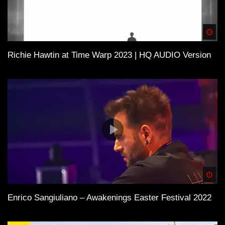
Spä
Richie Hawtin at Time Warp 2023 | HQ AUDIO Version
Spä
Enrico Sangiuliano – Awakenings Easter Festival 2022