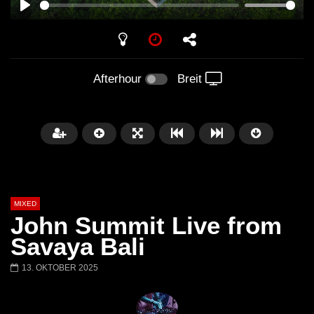
PLAY
Afterhour
Breit
MIXED
John Summit Live from
Savaya Bali
13. OKTOBER 2025
Später
Barbara Lago @ Kappa
THEMBA @ CAPRI