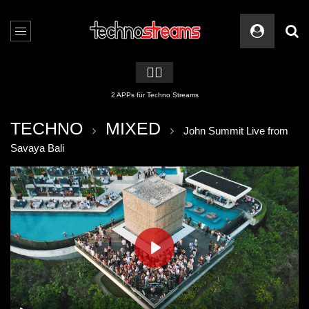
🏳️‍🌈
2 APPs für Techno Streams
TECHNO
MIXED
John Summit Live from
Savaya Bali
PLAY