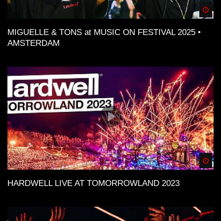
Spä
MIGUELLE & TONS at MUSIC ON FESTIVAL 2025 •
AMSTERDAM
Spä
HARDWELL LIVE AT TOMORROWLAND 2023