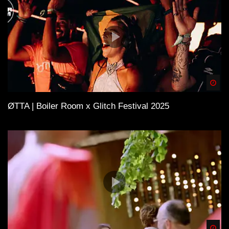
Spä
ØTTA | Boiler Room x Glitch Festival 2025
Spä