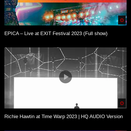
Spä
EPICA – Live at EXIT Festival 2023 (Full show)
Spä
Richie Hawtin at Time Warp 2023 | HQ AUDIO Version