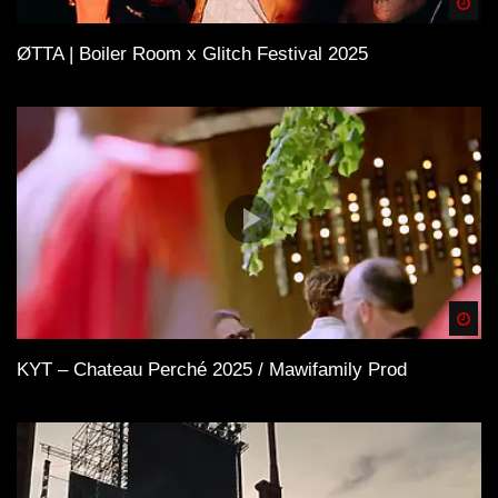
Spä
ØTTA | Boiler Room x Glitch Festival 2025
Spä
KYT – Chateau Perché 2025 / Mawifamily Prod