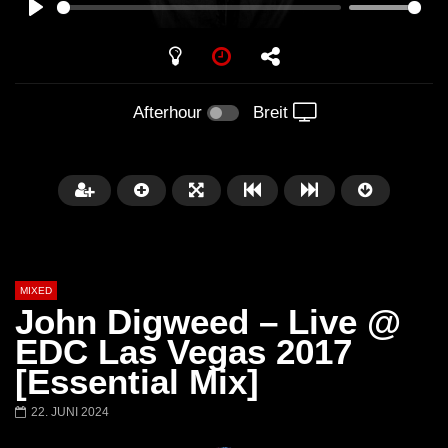
PLAY
Afterhour
Breit
MIXED
John Digweed – Live @
EDC Las Vegas 2017
[Essential Mix]
Später
22. JUNI 2024
Barbara Lago @ Kappa
THEMBA @ CAPRI