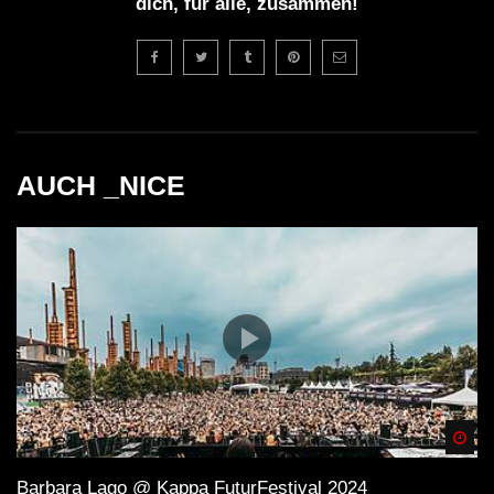
dich, für alle, zusammen!
AUCH _NICE
Spä
Barbara Lago @ Kappa FuturFestival 2024