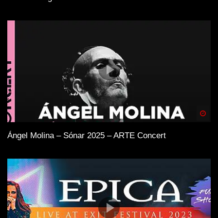
Spä
Ángel Molina – Sónar 2025 – ARTE Concert