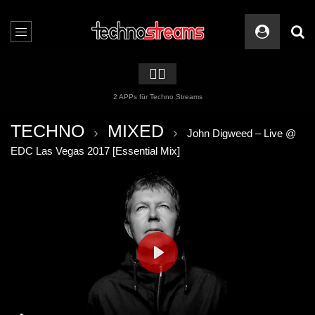
🏳️‍🌈
2 APPs für Techno Streams
TECHNO
MIXED
John Digweed – Live @
EDC Las Vegas 2017 [Essential Mix]
PLAY