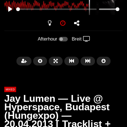
PLAY
Afterhour
Breit
MIXED
Jay Lumen — Live @
Hyperspace, Budapest
(Hungexpo) —
Später
20.04.2013 [ Tracklist +