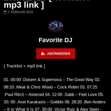
Barbara Lago @ Kappa
THEMBA @ CAPRI
mp3 link ]
FuturFestival 2024
FESTIVAL Switzerla
LUCA DEA [Modernit
7. FEBRUAR 2024
Favorite DJ
ABONNIEREN
[ Tracklist + mp3 link ]
01. 00:00 .Dosem & Supernova – The Good Way 02.
06:10 .Meat & Chris Wood – Cock Robin 03. 07:25
.Paul Ritch – Asteroid 04. 12:00 .Sabb – Feel Love 05.
20: 00 .Axel Karakasis – Gobble 06. 28:20 .Ben Anders
– It Is What It Is 07. 30:00 .Victor Ruiz & Alex Stein -