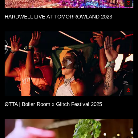
Spä
HARDWELL LIVE AT TOMORROWLAND 2023
Spä
ØTTA | Boiler Room x Glitch Festival 2025