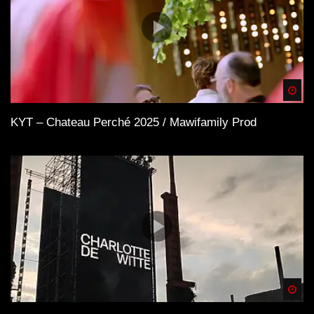
Spä
KYT – Chateau Perché 2025 / Mawifamily Prod
Spä