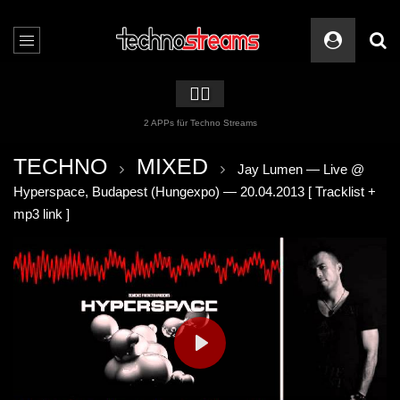
🏳️‍🌈
2 APPs für Techno Streams
TECHNO
MIXED
Jay Lumen — Live @
Hyperspace, Budapest (Hungexpo) — 20.04.2013 [ Tracklist +
mp3 link ]
PLAY