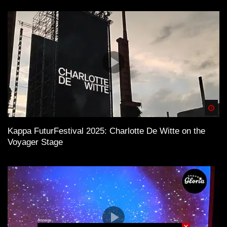
Spä
Kappa FuturFestival 2025: Charlotte De Witte on the
Voyager Stage
Anzeige
×