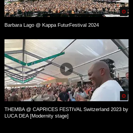
Spä
Barbara Lago @ Kappa FuturFestival 2024
Spä
THEMBA @ CAPRICES FESTIVAL Switzerland 2023 by
LUCA DEA [Modernity stage]