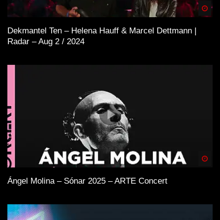
Spä
Dekmantel Ten – Helena Hauff & Marcel Dettmann |
Radar – Aug 2 / 2024
Spä
Ángel Molina – Sónar 2025 – ARTE Concert