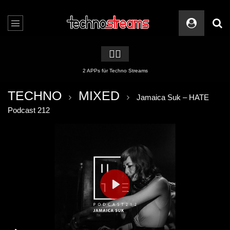
🏳️‍🌈
2 APPs für Techno Streams
TECHNO
MIXED
Jamaica Suk – HATE
Podcast 212
PLAY