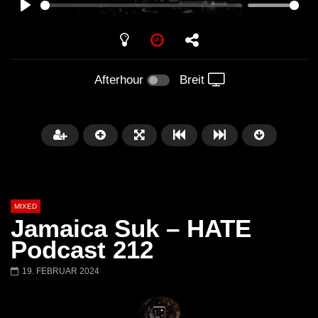
PLAY
Afterhour
Breit
MIXED
Jamaica Suk – HATE
Podcast 212
19. FEBRUAR 2024
Später
Barbara Lago @ Kappa
THEMBA @ CAPRI