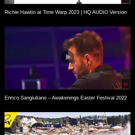
Richie Hawtin at Time Warp 2023 | HQ AUDIO Version
Spä
Enrico Sangiuliano – Awakenings Easter Festival 2022