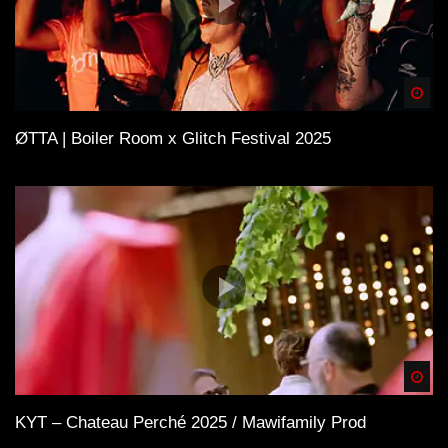
Spä
ØTTA | Boiler Room x Glitch Festival 2025
Spä
KYT – Chateau Perché 2025 / Mawifamily Prod