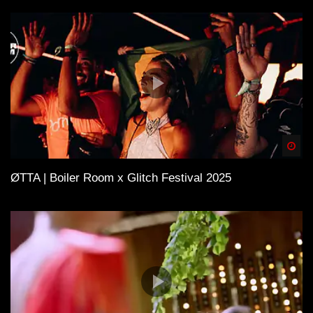
Spä
ØTTA | Boiler Room x Glitch Festival 2025