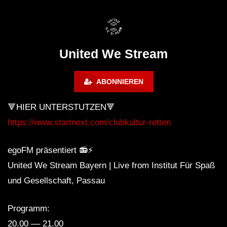
FuturFestival 2024
FESTIVAL Switzerla
LUCA DEA [Modernit
United We Stream
ABONNIEREN
🔻HIER UNTERSTÜTZEN🔻
https://www.startnext.com/clubkultur-retten
egoFM präsentiert 📻⚡️
United We Stream Bayern | Live from Institut Für Spaß
und Gesellschaft, Passau
Programm:
20.00 –– 21.00