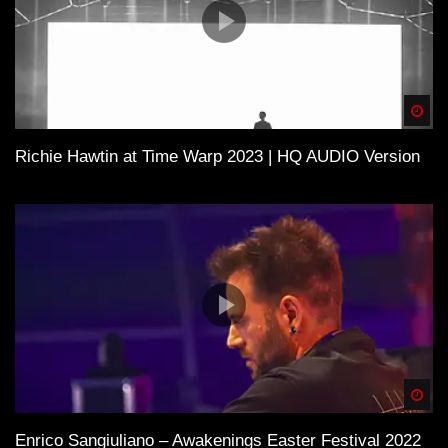
Spä
Richie Hawtin at Time Warp 2023 | HQ AUDIO Version
Spä
Enrico Sangiuliano – Awakenings Easter Festival 2022