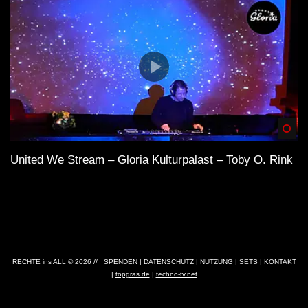
Spä
United We Stream – Gloria Kulturpalast – Toby O. Rink
RECHTE ins ALL © 2026 //
SPENDEN
|
DATENSCHUTZ
|
NUTZUNG
|
SETS
|
KONTAKT
|
topgras.de
|
techno-tv.net