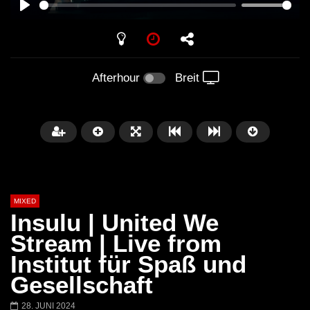
PLAY
Afterhour
Breit
MIXED
Insulu | United We
Stream | Live from
Institut für Spaß und
Später
Gesellschaft
Barbara Lago @ Kappa
THEMBA @ CAPRI
28. JUNI 2024