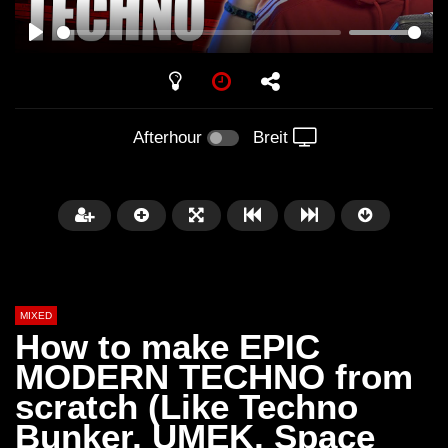
PLAY
Afterhour
Breit
MIXED
How to make EPIC
MODERN TECHNO from
scratch (Like Techno
Später
Bunker, UMEK, Space