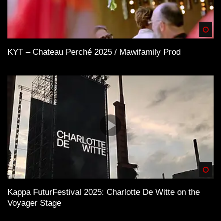
Spä
KYT – Chateau Perché 2025 / Mawifamily Prod
Spä
Kappa FuturFestival 2025: Charlotte De Witte on the
Voyager Stage