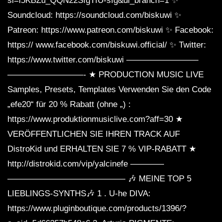
si=i5KBZu_QQN22SfgTfU-sIg&dl_branch=1 ✨
Soundcloud: https://soundcloud.com/biskuwi ✨
Patreon: https://www.patreon.com/biskuwi ✨ Facebook:
https:// www.facebook.com/biskuwi.official/ ✨ Twitter:
https://www.twitter.com/biskuwi ————————–
—————————- ★ PRODUCTION MUSIC LIVE
Samples, Presets, Templates Verwenden Sie den Code
„efe20“ für 20 % Rabatt (ohne „) :
https://www.produktionmusiclive.com?aff=30 ★
VERÖFFENTLICHEN SIE IHREN TRACK AUF
DistroKid und ERHALTEN SIE 7 % VIP-RABATT ★
http://distrokid.com/vip/yalcinefe ————
—————————————— 🎶 MEINE TOP 5
LIEBLINGS-SYNTHS🎶 1 . U-he DIVA:
https://www.pluginboutique.com/products/1396/?