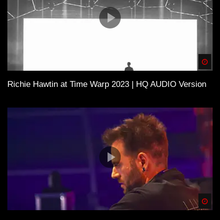
Spä
Richie Hawtin at Time Warp 2023 | HQ AUDIO Version
Spä