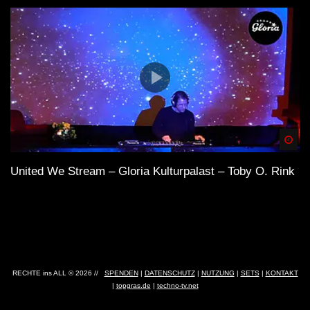
Spä
United We Stream – Gloria Kulturpalast – Toby O. Rink
Anzeige
×
RECHTE ins ALL © 2026 //
SPENDEN
|
DATENSCHUTZ
|
NUTZUNG
|
SETS
|
KONTAKT
|
topgras.de
|
techno-tv.net