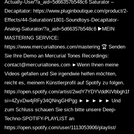
Actually-Use/?a_aid=5d66357b548c6 Saturator –
Decapitator: https://www.pluginboutique.com/product/2-
Effects/44-Saturation/1801-Soundtoys-Decapitator-
Analog-Saturator/?a_aid=5d66357b548c6 ▶️MEIN
MASTERING SERVICE:
https://www.mercurialtones.com/mastering 🏆 Senden
Sie Ihre Demo an Mercurial Tones Recordings:
contact@mercurialtones.com ►Wenn Ihnen meine
Videos gefallen und Sie irgendwie helfen möchten,
reicht es, meinem Künstlerprofil auf Spotify zu folgen.
https://open.spotify.com/artist/2wdY7YDYVddKtVbbgh1fC
si=4ZyxDw4jRFy34QNngGHPgg ► ► ► ► ► Und
zum Schluss schauen Sie sich bitte unsere Deep-
Techno-SPOTIFY-PLAYLIST an
https://open.spotify.com/user/1113053906/playlist/