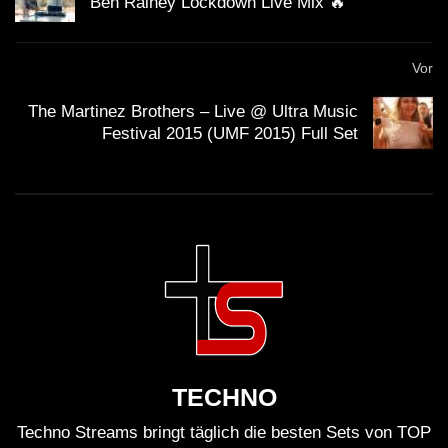
Ben Rainey Lockdown Live Mix 🔥
Streaming nicht gerade viel verdienen, sie am besten
direkt unterstützen. Viele Künstler haben die
Vor
Möglichkeit für Spenden. Mit dem Spendenbutton unter
dem Video kannst du z.B. den
Klubnetz Dresden e.V.
The Martinez Brothers – Live @ Ultra Music
Festival 2015 (UMF 2015) Full Set
unterstützen. Definitiv solltest Du Auftritte besuchen
und wenn Du einen Plattespieler hast, kaufe die besten
Tracks auf Vinyl
!
TECHNO
Techno Streams bringt täglich die besten Sets von TOP