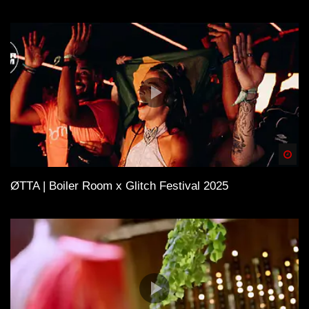
Spä
ØTTA | Boiler Room x Glitch Festival 2025