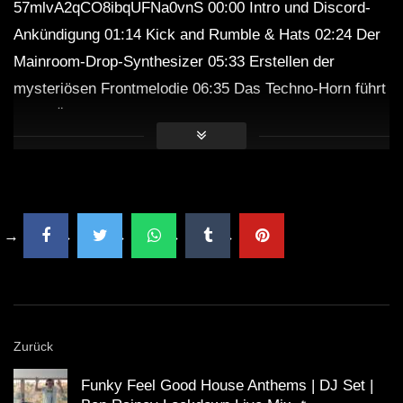
57mlvA2qCO8ibqUFNa0vnS 00:00 Intro und Discord-
Ankündigung 01:14 Kick and Rumble & Hats 02:24 Der
Mainroom-Drop-Synthesizer 05:33 Erstellen der
mysteriösen Frontmelodie 06:35 Das Techno-Horn führt
08:38 Überlagern des Mainroom-Drop-Synthesizers für
Power 13:32 Existenzielle Gedanken zur Pause 14:20
Arrangieren für unterwegs 15:40 Akkordfolge und Pads
19:00 Unterstützende Pads 21:10 Die Kraft, Pausen
einzulegen und sich inspirieren zu lassen 24:25 Die
Pause arrangieren 29:10 Wiedergabe des letzten
Tracks #techno #abletonlive #Technoproduktion
WICHTIG:
Zurück
Funky Feel Good House Anthems | DJ Set |
Du solltest übrigens gerade weil die Künstler mit