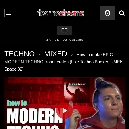
🏳️‍🌈
2 APPs für Techno Streams
TECHNO
MIXED
How to make EPIC
MODERN TECHNO from scratch (Like Techno Bunker, UMEK,
Space 92)
PLAY