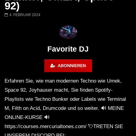
Barbara Lago @ Kappa
THEMBA @ CAPRI
92)
FuturFestival 2024
FESTIVAL Switzerla
LUCA DEA [Modernit
4. FEBRUAR 2024
Favorite DJ
ABONNIEREN
Erfahren Sie, wie man modernen Techno wie Umek,
Space 92, Joyhauser macht, Sie finden Spotify-
Playlists wie Techno Bunker oder Labels wie Terminal
M, Filth on Acid, Drumcode und so weiter. 🔊 MEINE
ONLINE-KURSE 🔊
https://courses.mercurialtones.com/ 💘TRETEN SIE
UNSEREM DISCORD BEI: