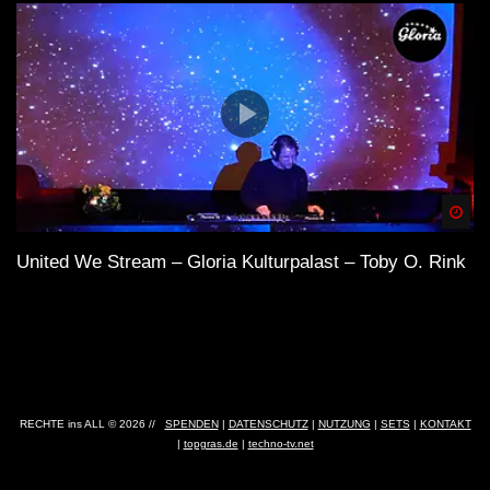
Spä
United We Stream – Gloria Kulturpalast – Toby O. Rink
RECHTE ins ALL © 2026 //
SPENDEN
|
DATENSCHUTZ
|
NUTZUNG
|
SETS
|
KONTAKT
|
topgras.de
|
techno-tv.net