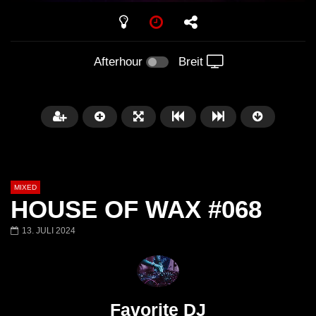
PLAY
Afterhour
Breit
MIXED
HOUSE OF WAX #068
13. JULI 2024
Später
Barbara Lago @ Kappa
THEMBA @ CAPRI
FuturFestival 2024
FESTIVAL Switzerla
Favorite DJ