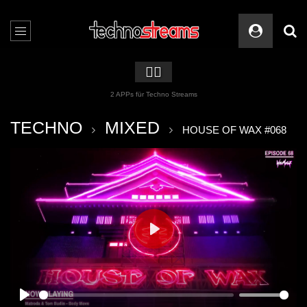
🏳️‍🌈
2 APPs für Techno Streams
TECHNO
MIXED
HOUSE OF WAX #068
PLAY