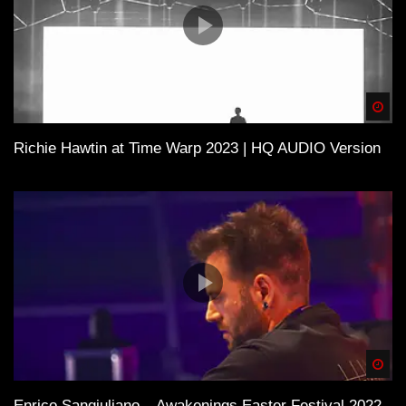
Spä
Richie Hawtin at Time Warp 2023 | HQ AUDIO Version
Spä
Enrico Sangiuliano – Awakenings Easter Festival 2022