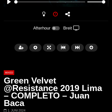
PLAY
Afterhour
Breit
MIXED
Green Velvet
@Resistance 2019 Lima
– COMPLETO – Juan
Später
Baca
Barbara Lago @ Kappa
THEMBA @ CAPRI
1. JUNI 2024