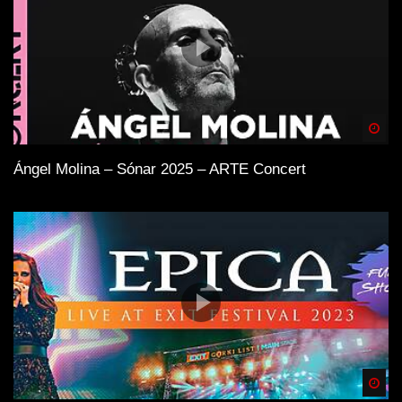
Spä
Ángel Molina – Sónar 2025 – ARTE Concert
Spä