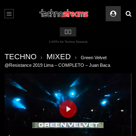
🏳️‍🌈
2 APPs für Techno Streams
TECHNO
MIXED
Green Velvet
@Resistance 2019 Lima – COMPLETO – Juan Baca
PLAY