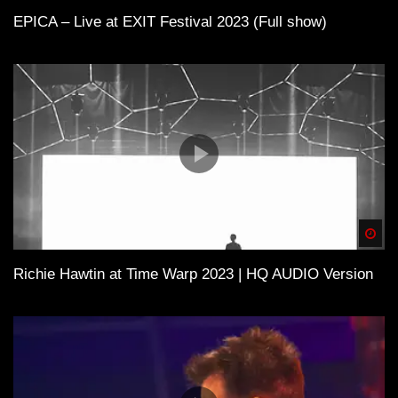
EPICA – Live at EXIT Festival 2023 (Full show)
Spä
Richie Hawtin at Time Warp 2023 | HQ AUDIO Version