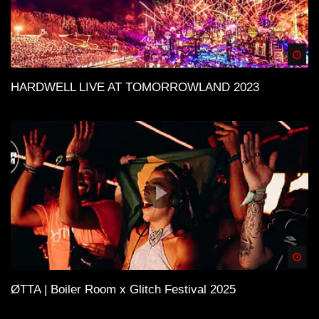
Spä
HARDWELL LIVE AT TOMORROWLAND 2023
Spä
ØTTA | Boiler Room x Glitch Festival 2025