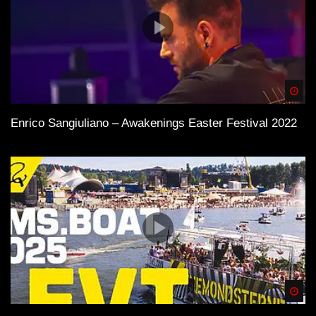
Spä
Enrico Sangiuliano – Awakenings Easter Festival 2022
Spä