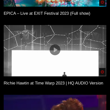
Spä
EPICA – Live at EXIT Festival 2023 (Full show)
Spä
Richie Hawtin at Time Warp 2023 | HQ AUDIO Version