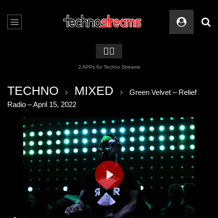
🏳️‍🌈
2 APPs für Techno Streams
TECHNO
MIXED
Green Velvet – Relief
Radio – April 15, 2022
PLAY