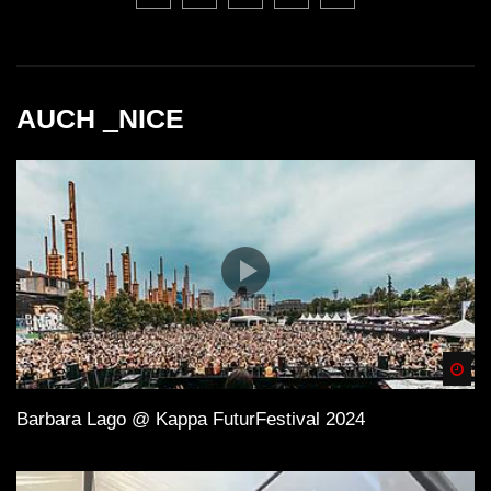
AUCH _NICE
Spä
Barbara Lago @ Kappa FuturFestival 2024