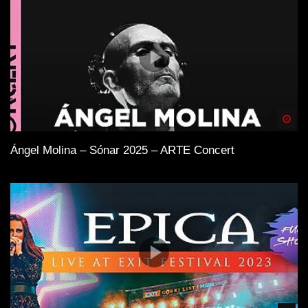
Spä
Ángel Molina – Sónar 2025 – ARTE Concert