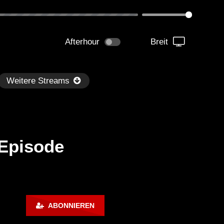
Afterhour
Breit
Weitere Streams
 Episode
Später
kmantel Ten – Helena Hauff &
Ángel Molina – Sónar 202
ABONNIEREN
rcel Dettmann | Radar – Aug 2
ARTE Concert
2024