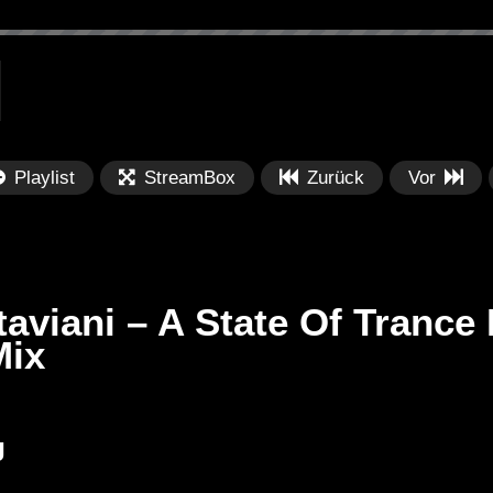
Playlist
StreamBox
Zurück
Vor
aviani – A State Of Trance
Mix
Später
Später
PRICES
Festival BPM 2025 – Live
De
J
rland 2023 by
Completa
Ma
nity stage]
/ 