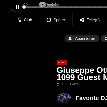
PAUSE
Club
Später
Teile(n)
Abonnieren
MIXED
Giuseppe Ott
1099 Guest 
11. JULI 2024
Später
Barbara Lago @ Kappa
THEMBA @ CA
Favorite D
FuturFestival 2024
FESTIVAL Switze
LUCA DEA [Moder