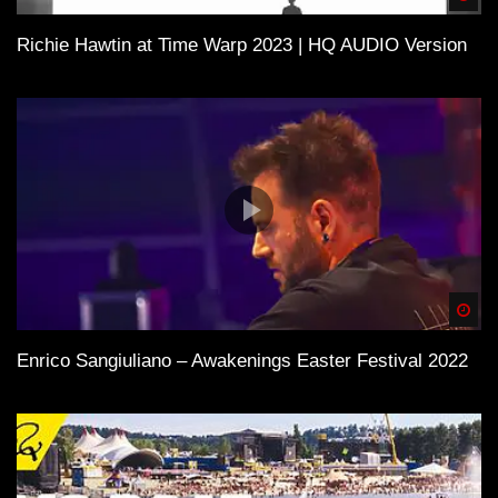
Richie Hawtin at Time Warp 2023 | HQ AUDIO Version
Spä
Enrico Sangiuliano – Awakenings Easter Festival 2022