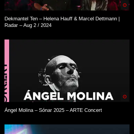
Spä
Dekmantel Ten – Helena Hauff & Marcel Dettmann |
Radar – Aug 2 / 2024
Spä
Ángel Molina – Sónar 2025 – ARTE Concert