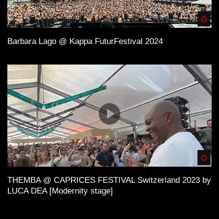
Spä
Barbara Lago @ Kappa FuturFestival 2024
Spä
THEMBA @ CAPRICES FESTIVAL Switzerland 2023 by
LUCA DEA [Modernity stage]