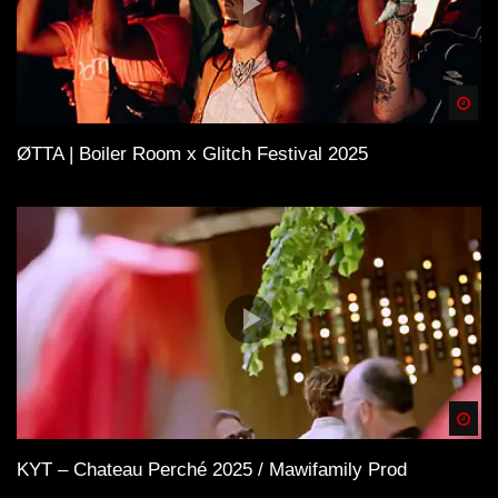
Spä
ØTTA | Boiler Room x Glitch Festival 2025
Spä
KYT – Chateau Perché 2025 / Mawifamily Prod