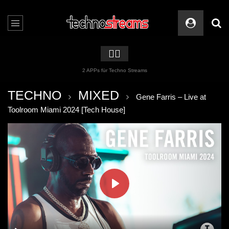
🏳️‍🌈
2 APPs für Techno Streams
TECHNO
MIXED
Gene Farris – Live at
Toolroom Miami 2024 [Tech House]
PLAY