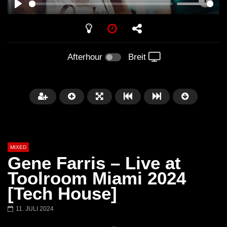
PLAY
Afterhour
Breit
MIXED
Gene Farris – Live at
Toolroom Miami 2024
[Tech House]
Später
11. JULI 2024
Barbara Lago @ Kappa
THEMBA @ CAPRI