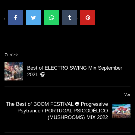
SESSION | 2021 | 50:03 MIN
5UCHTMU51K3R [HARDTEKK]
GEFÜHLSTEKK SET PART 4 |
MOSHTEKK | HETZER | RETEID |
SPARKY | JACK HENRY | VIRUZZ |
2021 [HRDTKK]
Zurück
GEFÜHLSTEKK PART 3 | 2021 |
HETZER | MOSHTEKK | HYSTRC |
Best of ELECTRO SWING Mix September
MERLIN | P.o.M. | RETEID | S.M. |
2021 🎧
ETC.
GEFÜHLSTEKK | PART 2 | SET | |
2020| KLATSCHKIND |TIEFTEKKER |
Vor
CALYPSO | MOSHTEKK | ROLEXZ |
The Best of BOOM FESTIVAL 👽 Progressive
ECHSE
Psytrance / PORTUGAL PSICODÉLICO
(MUSHROOMS) MIX 2022
GEFÜHLSTEKK | SET | MOSHTEKK |
HAIMKIND | KLATSCHKIND |
TIEFTEKKER | TWOSTYLEZZ |