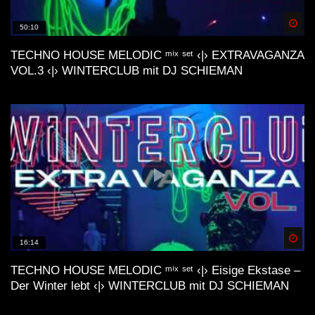
Spä
50:10
TECHNO HOUSE MELODIC ᵐⁱˣ ˢᵉᵗ ‹|› EXTRAVAGANZA
VOL.3 ‹|› WINTERCLUB mit DJ SCHIEMAN
Spä
16:14
TECHNO HOUSE MELODIC ᵐⁱˣ ˢᵉᵗ ‹|› Eisige Ekstase –
Der Winter lebt ‹|› WINTERCLUB mit DJ SCHIEMAN