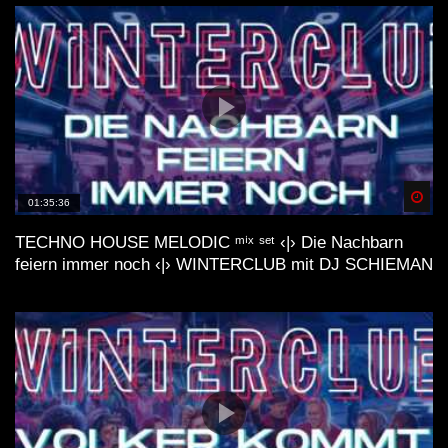
Spä
01:35:36
TECHNO HOUSE MELODIC ᵐⁱˣ ˢᵉᵗ ‹|› Die Nachbarn
feiern immer noch ‹|› WINTERCLUB mit DJ SCHIEMAN