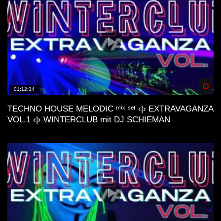
Spä
01:12:34
TECHNO HOUSE MELODIC ᵐⁱˣ ˢᵉᵗ ‹|› EXTRAVAGANZA
VOL.1 ‹|› WINTERCLUB mit DJ SCHIEMAN