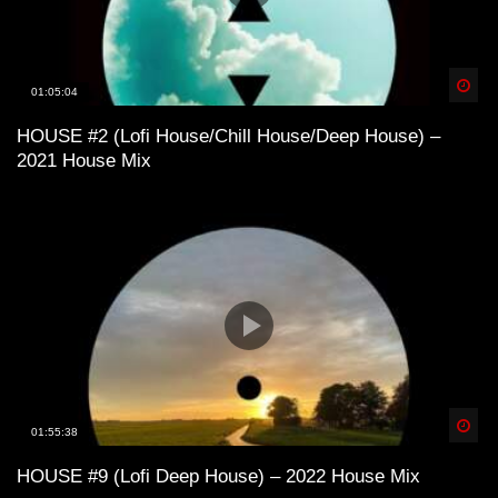
Spä
01:05:04
HOUSE #2 (Lofi House/Chill House/Deep House) –
2021 House Mix
Spä
01:55:38
HOUSE #9 (Lofi Deep House) – 2022 House Mix