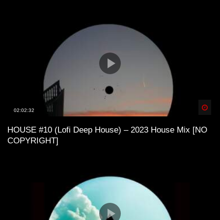
Spä
02:02:32
HOUSE #10 (Lofi Deep House) – 2023 House Mix [NO
COPYRIGHT]