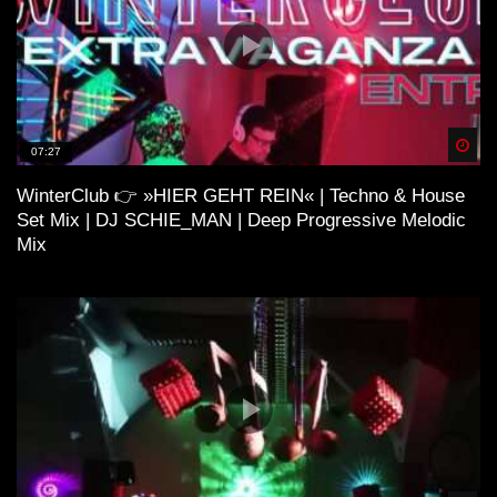
Spä
07:27
WinterClub 👉 »HIER GEHT REIN« | Techno & House
Set Mix | DJ SCHIE_MAN | Deep Progressive Melodic
Mix