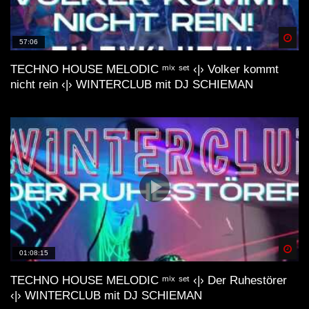
Spä
57:06
TECHNO HOUSE MELODIC ᵐⁱˣ ˢᵉᵗ ‹|› Volker kommt
nicht rein ‹|› WINTERCLUB mit DJ SCHIEMAN
Spä
01:08:15
TECHNO HOUSE MELODIC ᵐⁱˣ ˢᵉᵗ ‹|› Der Ruhestörer
‹|› WINTERCLUB mit DJ SCHIEMAN