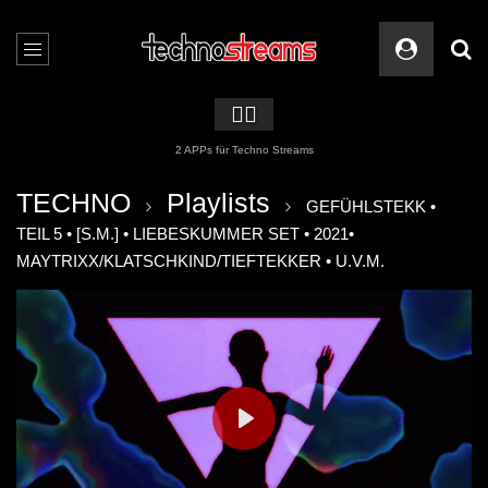
🏳️‍🌈
2 APPs für Techno Streams
TECHNO
Playlists
GEFÜHLSTEKK •
TEIL 5 • [S.M.] • LIEBESKUMMER SET • 2021•
MAYTRIXX/KLATSCHKIND/TIEFTEKKER • U.V.M.
PLAY