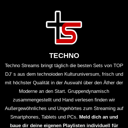
MAYTRIXX
Gefühlstekk- Tanzen klingt schöner –
Sprüchetekk [Hardtekk]
GEFÜHLSTEKK SET 9 • [S.M.] •
MAYTRIXX/SCHILLAH/HETZER/SIXT/
MOSHTEKK U.V.A
TECHNO
Techno Streams bringt täglich die besten Sets von TOP
[TEASER] • GEFÜHLSTEKK SET 9 •
DJ' s aus dem technoioden Kulturuniversum, frisch und
[S.M.] • 2022 [HARDTEKK]
mit höchster Qualität in der Auswahl über den Äther der
Moderne an den Start. Gruppendynamisch
GEFÜHLSTEKK SET TEIL 8 • [S.M.] •
zusammengestellt und Hand verlesen finden wir
2022 • MOSHTEKK, KLATSCHKIND,
Außergewöhnliches und Ungehörtes zum Streaming auf
ROLEXZ,
Smartphones, Tablets und PCs.
Meld dich an und
RETEID,HETZER,CHRISTEKK UVA
baue dir deine eigenen Playlisten individuell für
GEFÜHLSTEKK SET • TEIL 6 • [S.M.] •