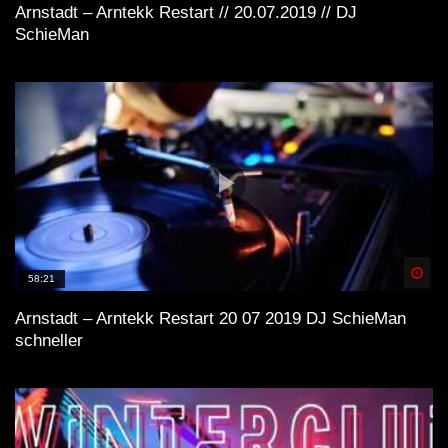
Arnstadt – Arntekk Restart // 20.07.2019 // DJ
SchieMan
GEFÜHLSTEKK | SET | MOSHTEKK |
HAIMKIND | KLATSCHKIND |
TIEFTEKKER | TWOSTYLEZZ |
MAYTRIXX
GEFÜHLSTEKK | PART 2 | SET | |
2020| KLATSCHKIND |TIEFTEKKER |
CALYPSO | MOSHTEKK | ROLEXZ |
ECHSE
Spä
58:21
Arnstadt – Arntekk Restart 20 07 2019 DJ SchieMan
schneller