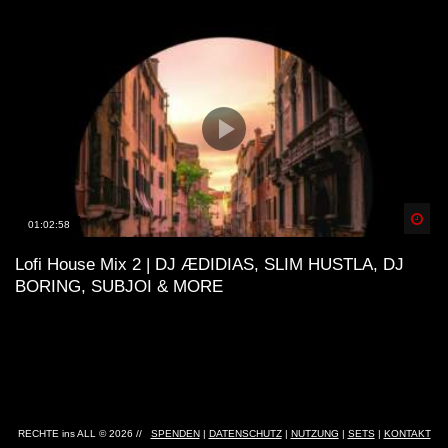
Spä
01:02:58
Lofi House Mix 2 | DJ ÆDIDIAS, SLIM HUSTLA, DJ
BORING, SUBJOI & MORE
RECHTE ins ALL © 2026 //
SPENDEN
|
DATENSCHUTZ
|
NUTZUNG
|
SETS
|
KONTAKT