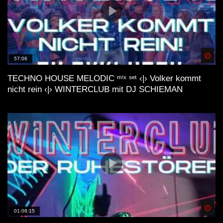
Spä
57:06
TECHNO HOUSE MELODIC ᵐⁱˣ ˢᵉᵗ ‹|› Volker kommt
nicht rein ‹|› WINTERCLUB mit DJ SCHIEMAN
Spä
01:08:15