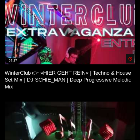
Spä
07:27
WinterClub 👉 »HIER GEHT REIN« | Techno & House
Set Mix | DJ SCHIE_MAN | Deep Progressive Melodic
Mix