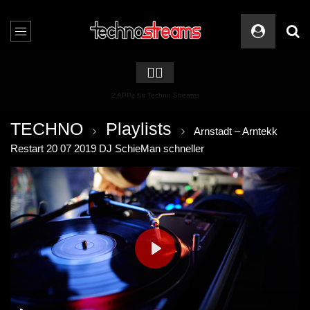
🏳️‍🌈
2 APPs für Techno Streams
TECHNO
Playlists
Arnstadt – Arntekk
Restart 20 07 2019 DJ SchieMan schneller
PLAY