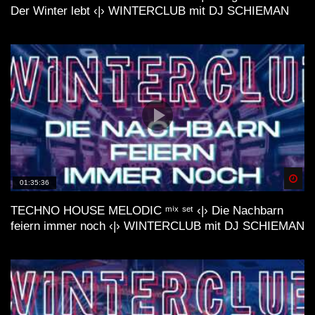
Der Winter lebt ‹|› WINTERCLUB mit DJ SCHIEMAN
Spä
01:35:36
TECHNO HOUSE MELODIC ᵐⁱˣ ˢᵉᵗ ‹|› Die Nachbarn
feiern immer noch ‹|› WINTERCLUB mit DJ SCHIEMAN