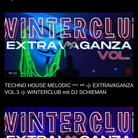
Spä
50:10
TECHNO HOUSE MELODIC ᵐⁱˣ ˢᵉᵗ ‹|› EXTRAVAGANZA
VOL.3 ‹|› WINTERCLUB mit DJ SCHIEMAN