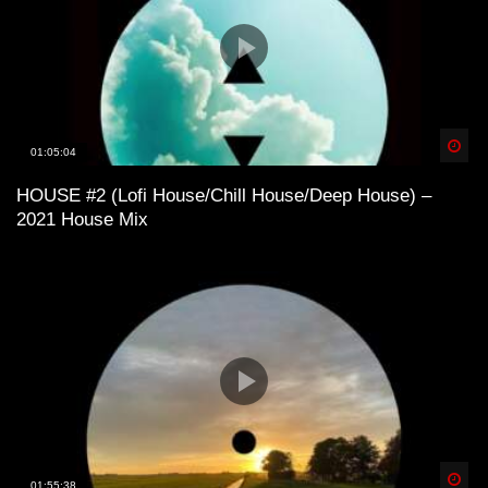
Spä
01:05:04
HOUSE #2 (Lofi House/Chill House/Deep House) –
2021 House Mix
Spä
01:55:38