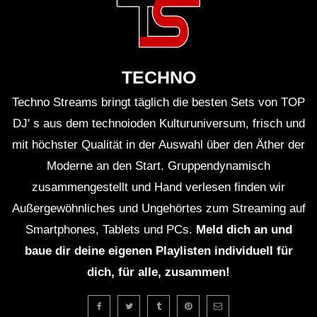
TECHNO HOUSE MELODIC ᵐⁱˣ ˢᵉᵗ ‹|›
Der Ruhestörer ‹|› WINTERCLUB mit
DJ SCHIEMAN
TECHNO
TECHNO HOUSE MELODIC ᵐⁱˣ ˢᵉᵗ ‹|
Techno Streams bringt täglich die besten Sets von TOP
Das Geheimnis des magischen
DJ' s aus dem technoioden Kulturuniversum, frisch und
Livestreams |› DJ SCHIE_MAN live
mit höchster Qualität in der Auswahl über den Äther der
Moderne an den Start. Gruppendynamisch
TECHNO HOUSE MELODIC ᵐⁱˣ ˢᵉᵗ ‹|›
zusammengestellt und Hand verlesen finden wir
Die DÄMMUNG ist da ‹|›
WINTERCLUB
Außergewöhnliches und Ungehörtes zum Streaming auf
Smartphones, Tablets und PCs.
Meld dich an und
Techno & House DJ Set ‘n Mix ‹|›
baue dir deine eigenen Playlisten individuell für
Geheimer WinterClub: ›Es waren bunte
dich, für alle, zusammen!
Menschen da‹ ‹|› DJ SCHIE_MAN
“Die Wände haben vibriert” MELODIC