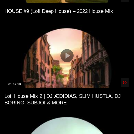
HOUSE #9 (Lofi Deep House) – 2022 House Mix
Spä
01:02:58
Lofi House Mix 2 | DJ ÆDIDIAS, SLIM HUSTLA, DJ
BORING, SUBJOI & MORE