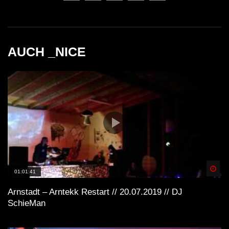
TECHNO & HOUSE MIX im WinterClub
im »Der Frequenz Fanatiker« SET
AUCH _NICE
Spä
01:01:41
Arnstadt – Arntekk Restart // 20.07.2019 // DJ
SchieMan