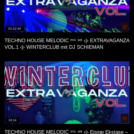
Spä
01:12:34
TECHNO HOUSE MELODIC ᵐⁱˣ ˢᵉᵗ ‹|› EXTRAVAGANZA
VOL.1 ‹|› WINTERCLUB mit DJ SCHIEMAN
Spä
16:14
TECHNO HOUSE MELODIC ᵐⁱˣ ˢᵉᵗ ‹|› Eisige Ekstase –