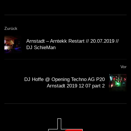
EXTRAVAGANZA VOL.1 ‹|›
WINTERCLUB mit DJ SCHIEMAN
TECHNO HOUSE MELODIC ᵐⁱˣ ˢᵉᵗ ‹|›
Zurück
EXTRAVAGANZA VOL.3 ‹|›
WINTERCLUB mit DJ SCHIEMAN
Arnstadt – Arntekk Restart // 20.07.2019 //
DJ SchieMan
TECHNO HOUSE MELODIC ᵐⁱˣ ˢᵉᵗ ‹|›
Eisige Ekstase – Der Winter lebt ‹|›
Vor
WINTERCLUB mit DJ SCHIEMAN
DJ Hoffe @ Opening Techno AG P20
TECHNO HOUSE MELODIC ᵐⁱˣ ˢᵉᵗ ‹|›
Arnstadt 2019 12 07 part 2
Die Nachbarn feiern immer noch ‹|›
WINTERCLUB mit DJ SCHIEMAN
TECHNO HOUSE MELODIC ᵐⁱˣ ˢᵉᵗ ‹|›
Volker kommt nicht rein ‹|›
WINTERCLUB mit DJ SCHIEMAN