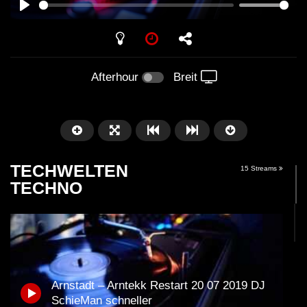
PLAY
Afterhour
Breit
TECHWELTEN
15 Streams
TECHNO
Später
01:01:41
07:27
Arnstadt – Arntekk Restart 20 07 2019 DJ
Arnstadt – Arntekk Restart //
WinterClub 👉 »HI
SchieMan schneller