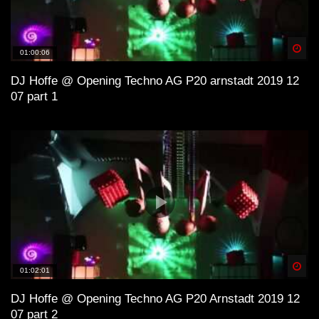
Spä
01:00:06
DJ Hoffe @ Opening Techno AG P20 arnstadt 2019 12
07 part 1
Spä
01:02:01
DJ Hoffe @ Opening Techno AG P20 Arnstadt 2019 12
07 part 2