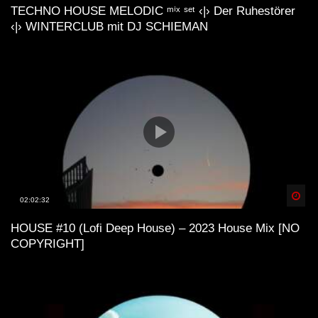
TECHNO HOUSE MELODIC ᵐⁱˣ ˢᵉᵗ ‹|› Der Ruhestörer
‹|› WINTERCLUB mit DJ SCHIEMAN
Spä
02:02:32
HOUSE #10 (Lofi Deep House) – 2023 House Mix [NO
COPYRIGHT]