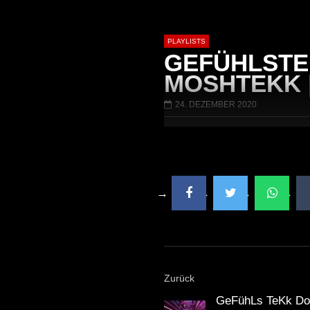
PLAYLISTS
GEFÜHLSTEK
MOSHTEKK |
24. DEZEMBER 2020
Später
01:01:41
58:21
Arnstadt – Arntekk Restart //
Arnstadt – Arnte
20.07.2019 // DJ SchieMan
2019 DJ SchieMa
Zurück
GeFühLs TeKk DoW