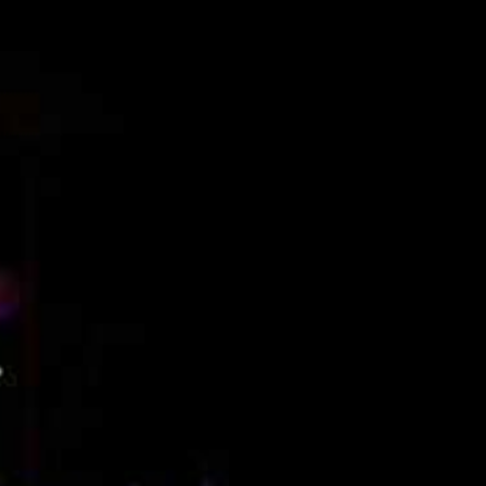
GEFÜHLSTEKK SET TEIL 8
• [S.M.] • 2022 •
MOSHTEKK,
KLATSCHKIND, ROLEXZ,
RETEID,HETZER,CHRISTE
KK UVA
GEFÜHLSTEKK SET • TEIL
6 • [S.M.] • MAYTRIXX /
SCHILLAH / ROLEXZ /
HETZER / BORDERLINE /
U.V.A
GEFÜHLSTEKK • TEIL 5 •
[S.M.] • LIEBESKUMMER
SET • 2021•
MAYTRIXX/KLATSCHKIND/
TIEFTEKKER • U.V.M.
GEFÜHLSTEKK SET PART
4 | MOSHTEKK | HETZER |
RETEID | SPARKY | JACK