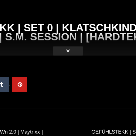
K | SET 0 | KLATSCHKIND
 S.M. SESSION | [HARDTE
Später
Später
07:27
0
kk Restart 20 07
WinterClub 👉 »HIER GEHT
DJ
n schneller
REIN« | Techno & House Set Mix |
P2
DJ SCHIE_MAN | Deep
Progressive Melodic Mix
n 2.0 | Maytrixx |
GEFÜHLSTEKK | S