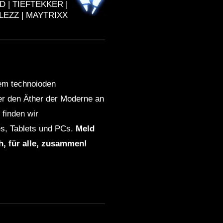
 | TIEFTEKKER |
GEFÜHLSTEKK | SET |
EZZ | MAYTRIXX
MOSHTEKK | HAIMKIND |
KLATSCHKIND |
TIEFTEKKER |
TWOSTYLEZZ | MAYTRIXX
Gefühlstekk- Tanzen klingt
dem technoioden
schöner – Sprüchetekk
[Hardtekk]
ber den Äther der Moderne an
finden wir
GEFÜHLSTEKK SET 9 •
s, Tablets und PCs.
Meld
[S.M.] •
ch, für alle, zusammen!
MAYTRIXX/SCHILLAH/HETZ
ER/SIXT/MOSHTEKK U.V.A
[TEASER] • GEFÜHLSTEKK
SET 9 • [S.M.] • 2022
[HARDTEKK]