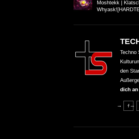
Moshtekk | Klatsch
Whyask![HARDT
TEC
Techno 
Kulturu
den Sta
Außerge
dich an