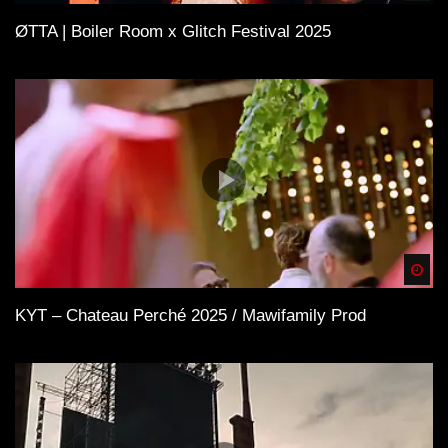
ØTTA | Boiler Room x Glitch Festival 2025
Spä
KYT – Chateau Perché 2025 / Mawifamily Prod