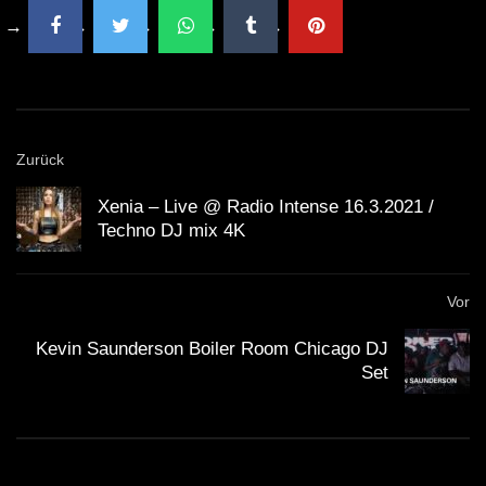
—
Dieser Artikel wurde mit HTML-Formatierung
erstellt und kann problemlos in den WordPress-
Editor eingefügt werden.
Zurück
Xenia – Live @ Radio Intense 16.3.2021 /
WICHTIG:
Techno DJ mix 4K
Du solltest übrigens gerade weil die Künstler mit
Vor
Streaming nicht gerade viel verdienen, sie am besten
Kevin Saunderson Boiler Room Chicago DJ
direkt unterstützen. Viele Künstler haben die
Set
Möglichkeit für Spenden. Mit dem Spendenbutton unter
dem Video kannst du z.B. den
Klubnetz Dresden e.V.
unterstützen. Definitiv solltest Du Auftritte besuchen
und wenn Du einen Plattespieler hast, kaufe die besten