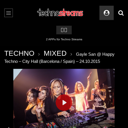
🏳️‍🌈
2 APPs für Techno Streams
TECHNO
MIXED
Gayle San @ Happy
Techno – City Hall (Barcelona / Spain) – 24.10.2015
PLAY