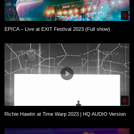
Spä
EPICA – Live at EXIT Festival 2023 (Full show)
Spä
Richie Hawtin at Time Warp 2023 | HQ AUDIO Version