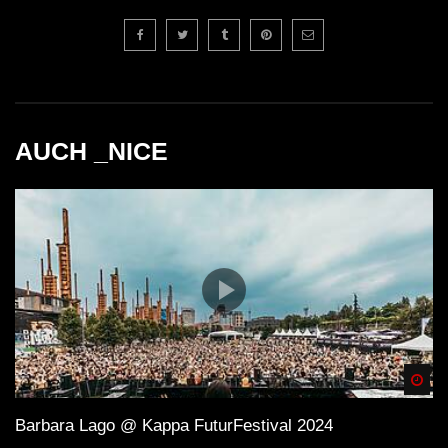
AUCH _NICE
Spä
Barbara Lago @ Kappa FuturFestival 2024