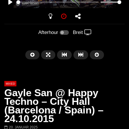
PLAY
Afterhour
Breit
MIXED
Gayle San @ Happy
Techno – City Hall
(Barcelona / Spain) –
Später
24.10.2015
Barbara Lago @ Kappa
THEMBA @ CAPRI
20. JANUAR 2025