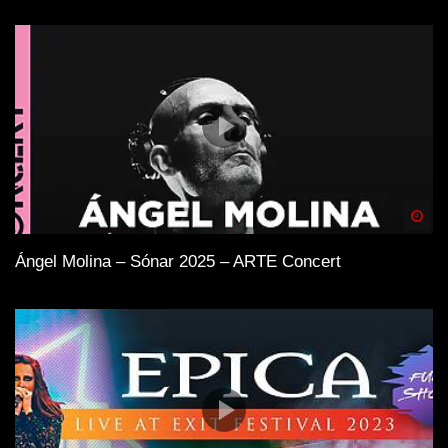
Spä
Ángel Molina – Sónar 2025 – ARTE Concert