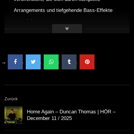
Arrangements und tiefgehende Bass-Effekte
auszeichnen.
Eprom ist bekannt für seine außergewöhnlichen
Live-Performances, die oft audiovisuelle Elemente
kombinieren.
Oslo Hackney ist ein beliebter Veranstaltungsort in
London, der eine Vielzahl von Musikrichtungen und
Künstlern präsentiert.
Zurück
Home Again – Duncan Thomas | HÖR –
SYN LDN hat sich als Plattform etabliert, die
December 11 / 2025
aufstrebende DJs und innovative Musikformate