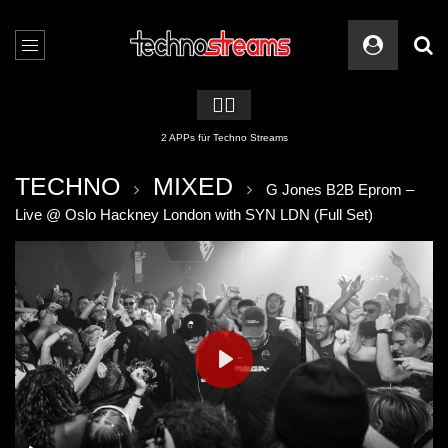
🏳️‍🌈
2 APPs für Techno Streams
TECHNO
MIXED
G Jones B2B Eprom –
Live @ Oslo Hackney London with SYN LDN (Full Set)
PLAY