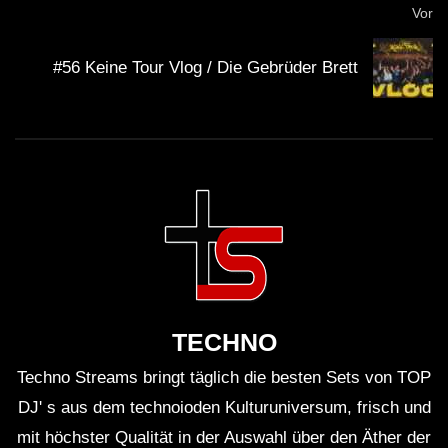
unterstützt.
Vor
Die Kombination von G Jones und Eprom in einem
#56 Keine Tour Vlog / Die Gebrüder Brett
B2B-Set ist eine Seltenheit, die nur bei speziellen
Veranstaltungen zu erleben ist.
Beide Künstler haben sich durch häufige
Kollaborationen in der Bassmusik-Szene einen
Namen gemacht.
Die Verwendung von Lichtshows und visuellen
TECHNO
Effekten ist ein wichtiger Bestandteil moderner
Techno Streams bringt täglich die besten Sets von TOP
Live-DJ-Setups.
DJ' s aus dem technoioden Kulturuniversum, frisch und
G Jones’ Musik ist charakterisiert durch Einflüsse
mit höchster Qualität in der Auswahl über den Äther der