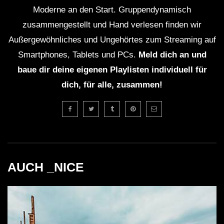
Moderne an den Start. Gruppendynamisch
aus verschiedenen Genres, einschließlich Trap,
zusammengestellt und Hand verlesen finden wir
Bass und R&B.
Außergewöhnliches und Ungehörtes zum Streaming auf
Smartphones, Tablets und PCs.
Meld dich an und
Kritische Analyse
baue dir deine eigenen Playlisten individuell für
Trotz des großartigen Abends gab es einige kritische
dich, für alle, zusammen!
Stimmen in der Menge. Einige Zuhörer äußerten den
Wunsch nach mehr Abwechslung in den Styles, da
einige Tracks einander ähnelten. Dies könnte darauf
hindeuten, dass es für DJs eine Herausforderung
darstellt, das Publikum konstant auf einem hohen
AUCH _NICE
Energielevel zu halten, ohne repetitiv zu wirken.
Darüber hinaus könnte die visuelle Präsentation,
obwohl sie atemberaubend war, für manche die