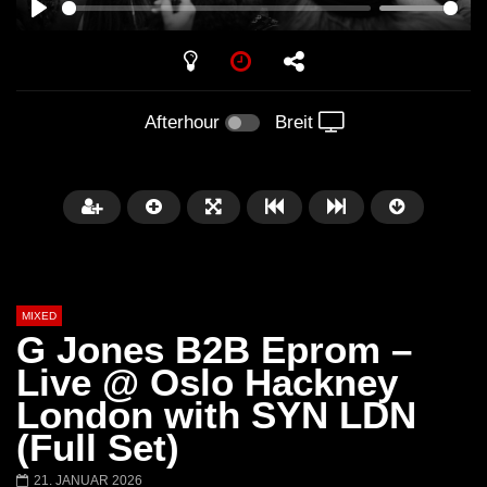
PLAY
Afterhour
Breit
MIXED
G Jones B2B Eprom –
Live @ Oslo Hackney
London with SYN LDN
Später
(Full Set)
Barbara Lago @ Kappa
THEMBA @ CAPRI
21. JANUAR 2026