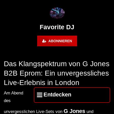
FuturFestival 2024
FESTIVAL Switzerla
LUCA DEA [Modernit
Favorite DJ
ABONNIEREN
Das Klangspektrum von G Jones
B2B Eprom: Ein unvergessliches
Live-Erlebnis in London
Am Abend
Entdecken
des
G Jones
unvergesslichen Live-Sets von
und