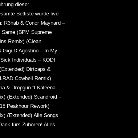
ührung dieser
amte Setliste wurde live
ten: R3hab & Conor Maynard –
The Same (BPM Supreme
ains Remix) (Clean
 Gigi D’Agostino – In My
ick Individuals – KODI
(Extended) Dirtcaps &
 LRAD Cowbell Remix)
na & Dropgun ft Kaleena
x) (Extended) Scandroid –
2015 Peakhour Rework)
ix) (Extended) Alle Songs
ank fürs Zuhören! Alles