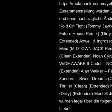
https://mokuhankan.com/yoka
Zusammenstellung wurden ü
und ohne nachträgliche Ände
Hold On Tight (Tommy Jayd
Future House Remix) (Dirty 
Extended) Axwell & Ingross
Mind (MIDTOWN JACK Remix
(Clean Extended) Noah Cyr
WiDE AWAKE ft Cadet – NO 
(Extended) Alan Walker – F
Zanders – Sweet Dreams (Cl
Thriller (Clean) (Extended)
(Dirty) (Extended) Montell 
wurden legal über die folg
Liebe!