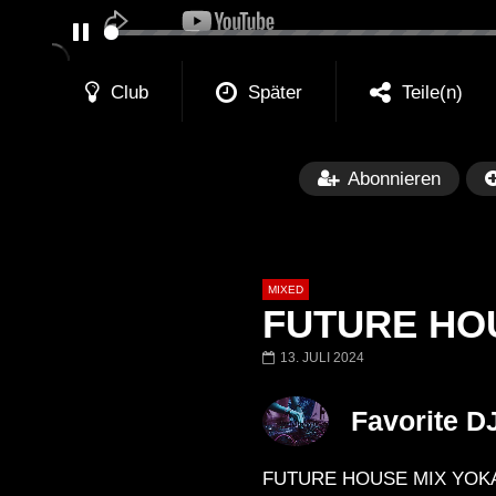
PAUSE
Club
Später
Teile(n)
Abonnieren
MIXED
FUTURE HOU
13. JULI 2024
Später
Favorite D
Barbara Lago @ Kappa
THEMBA @ CA
FuturFestival 2024
FESTIVAL Switze
FUTURE HOUSE MIX YOKAI LIV
LUCA DEA [Moder