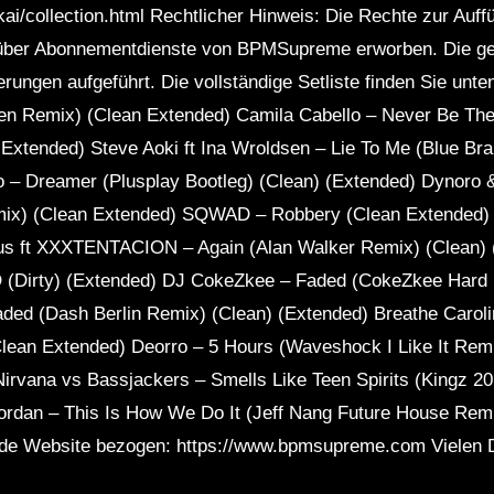
i/collection.html Rechtlicher Hinweis: Die Rechte zur Auff
ber Abonnementdienste von BPMSupreme erworben. Die ges
rungen aufgeführt. Die vollständige Setliste finden Sie un
en Remix) (Clean Extended) Camila Cabello – Never Be 
Extended) Steve Aoki ft Ina Wroldsen – Lie To Me (Blue Br
o – Dreamer (Plusplay Bootleg) (Clean) (Extended) Dynoro &
) (Clean Extended) SQWAD – Robbery (Clean Extended) S
us ft XXXTENTACION – Again (Alan Walker Remix) (Clean) 
(Dirty) (Extended) DJ CokeZkee – Faded (CokeZkee Hard
aded (Dash Berlin Remix) (Clean) (Extended) Breathe Caroli
ean Extended) Deorro – 5 Hours (Waveshock I Like It Remi
 Nirvana vs Bassjackers – Smells Like Teen Spirits (Kingz 
Jordan – This Is How We Do It (Jeff Nang Future House Rem
ende Website bezogen: https://www.bpmsupreme.com Vielen D