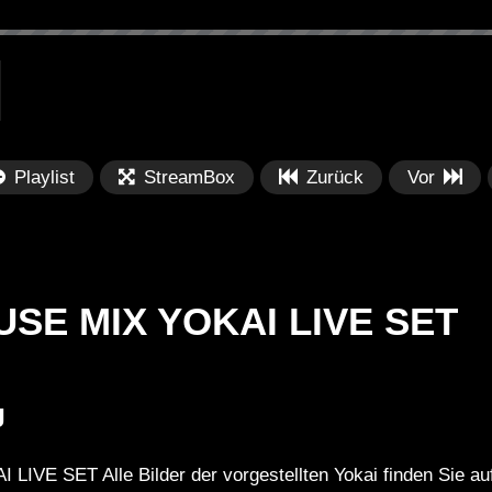
Playlist
StreamBox
Zurück
Vor
SE MIX YOKAI LIVE SET
Später
Später
J
PRICES
Festival BPM 2025 – Live
De
rland 2023 by
Completa
Ma
E SET Alle Bilder der vorgestellten Yokai finden Sie auf
nity stage]
/ 