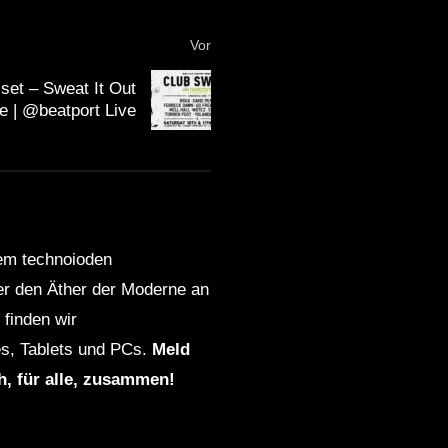
Vor
set – Sweat It Out
e | @beatport Live
dem technoioden
ber den Äther der Moderne an
finden wir
s, Tablets und PCs.
Meld
ch, für alle, zusammen!