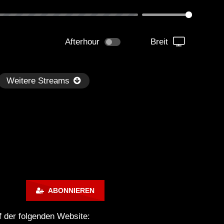
Afterhour
Breit
Weitere Streams
Später
ABONNIEREN
kmantel Ten – Helena Hauff &
Ángel Molina – Sónar 202
rcel Dettmann | Radar – Aug 2
ARTE Concert
 der folgenden Website:
2024