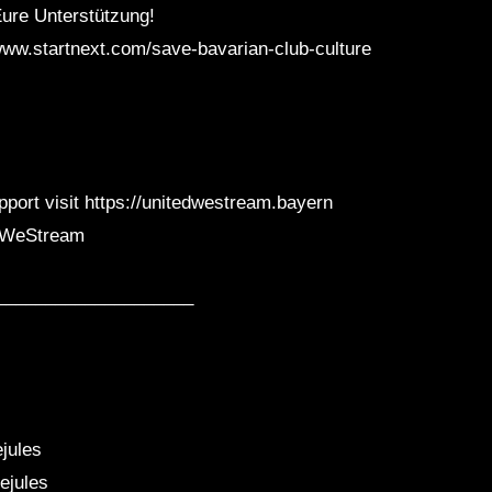
ure Unterstützung!
www.startnext.com/save-bavarian-club-culture
pport visit https://unitedwestream.bayern
edWeStream
____________________
jules
ejules