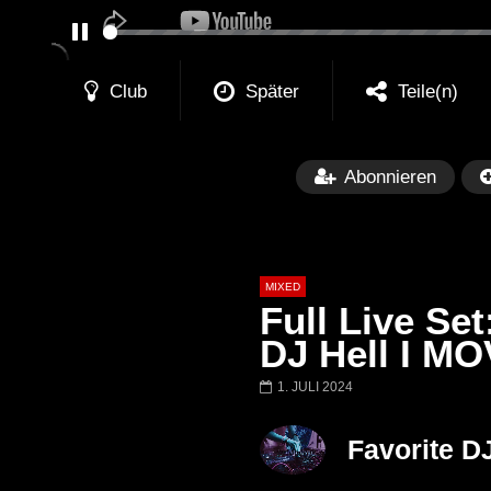
PAUSE
Club
Später
Teile(n)
Abonnieren
MIXED
Full Live S
DJ Hell I M
1. JULI 2024
Später
Barbara Lago @ Kappa
THEMBA @ CA
Favorite D
FuturFestival 2024
FESTIVAL Switze
LUCA DEA [Moder