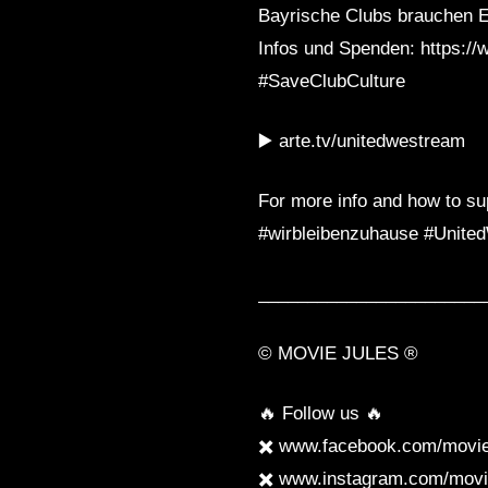
Bayrische Clubs brauchen E
Infos und Spenden: https://
#SaveClubCulture
▶️ arte.tv/unitedwestream
For more info and how to su
#wirbleibenzuhause #Unit
_______________________
©️ MOVIE JULES ®️
🔥 Follow us 🔥
✖️ www.facebook.com/movie
✖️ www.instagram.com/movi