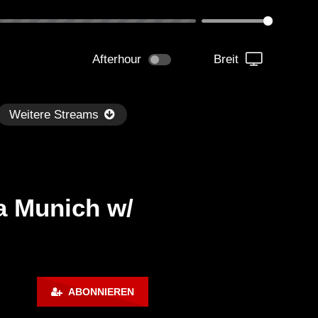
Afterhour
Breit
Weitere Streams
a Munich w/
Später
kmantel Ten – Helena Hauff &
Ángel Molina – Sónar 202
ABONNIEREN
rcel Dettmann | Radar – Aug 2
ARTE Concert
2024