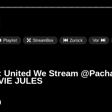
Playlist
StreamBox
Zurück
Vor
et: United We Stream @Pach
OVIE JULES
Später
Später
PRICES
Festival BPM 2025 – Live
De
J
rland 2023 by
Completa
Ma
nity stage]
/ 