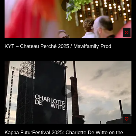
Spä
KYT – Chateau Perché 2025 / Mawifamily Prod
Spä
Kappa FuturFestival 2025: Charlotte De Witte on the