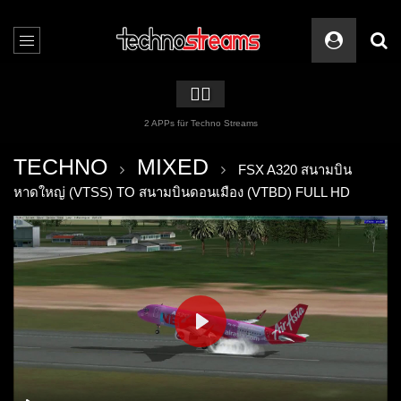
🏳️‍🌈
2 APPs für Techno Streams
TECHNO
MIXED
FSX A320 สนามบิน
หาดใหญ่ (VTSS) TO สนามบินดอนเมือง (VTBD) FULL HD
PLAY