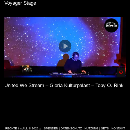
Voyager Stage
Spä
United We Stream – Gloria Kulturpalast – Toby O. Rink
RECHTE ins ALL © 2026 //
SPENDEN
|
DATENSCHUTZ
|
NUTZUNG
|
SETS
|
KONTAKT