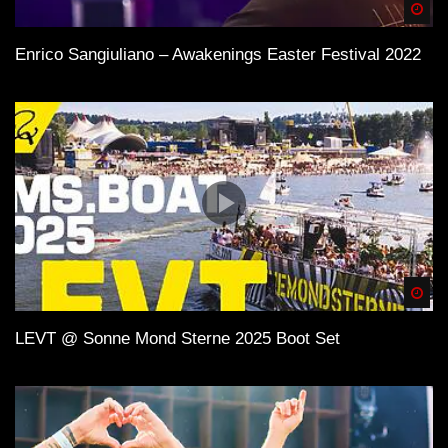
Spä
Enrico Sangiuliano – Awakenings Easter Festival 2022
Spä
LEVT @ Sonne Mond Sterne 2025 Boot Set