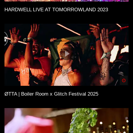
HARDWELL LIVE AT TOMORROWLAND 2023
Spä
ØTTA | Boiler Room x Glitch Festival 2025