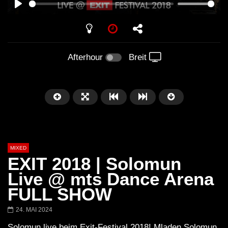
PLAY
Afterhour
Breit
MIXED
EXIT 2018 | Solomun
Live @ mts Dance Arena
FULL SHOW
Später
24. MAI 2024
Barbara Lago @ Kappa
THEMBA @ CAPRI
Solomun live beim Exit-Festival 2018! Mladen Solomun