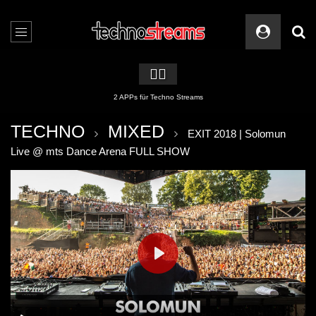
🏳️‍🌈
2 APPs für Techno Streams
TECHNO
MIXED
EXIT 2018 | Solomun
Live @ mts Dance Arena FULL SHOW
PLAY