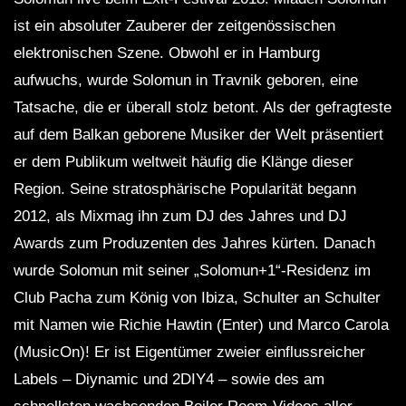
FuturFestival 2024
FESTIVAL Switzerla
LUCA DEA [Modernit
ist ein absoluter Zauberer der zeitgenössischen
elektronischen Szene. Obwohl er in Hamburg
aufwuchs, wurde Solomun in Travnik geboren, eine
Tatsache, die er überall stolz betont. Als der gefragteste
auf dem Balkan geborene Musiker der Welt präsentiert
er dem Publikum weltweit häufig die Klänge dieser
Region. Seine stratosphärische Popularität begann
2012, als Mixmag ihn zum DJ des Jahres und DJ
Awards zum Produzenten des Jahres kürten. Danach
wurde Solomun mit seiner „Solomun+1“-Residenz im
Club Pacha zum König von Ibiza, Schulter an Schulter
mit Namen wie Richie Hawtin (Enter) und Marco Carola
(MusicOn)! Er ist Eigentümer zweier einflussreicher
Labels – Diynamic und 2DIY4 – sowie des am