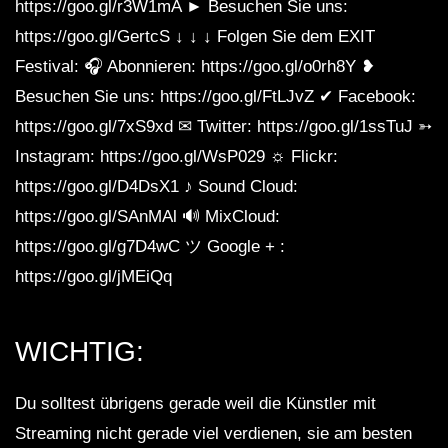
https://goo.gl/r3W1mA ► Besuchen Sie uns:
https://goo.gl/GertcS ↓ ↓ ↓ Folgen Sie dem EXIT
Festival: 🎧 Abonnieren: https://goo.gl/o0rh8Y ❥
Besuchen Sie uns: https://goo.gl/FtLJvZ ✔ Facebook:
https://goo.gl/7xS9xd ✉ Twitter: https://goo.gl/1ssTuJ ➳
Instagram: https://goo.gl/WsP029 ☼ Flickr:
https://goo.gl/D4DsX1 ♪ Sound Cloud:
https://goo.gl/SAnMAl 🔊 MixCloud:
https://goo.gl/g7D4wC ツ Google + :
https://goo.gl/jMEiQq
WICHTIG:
Du solltest übrigens gerade weil die Künstler mit
Streaming nicht gerade viel verdienen, sie am besten