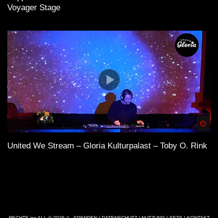
Voyager Stage
Spä
United We Stream – Gloria Kulturpalast – Toby O. Rink
RECHTE ins ALL © 2026 //
SPENDEN
|
DATENSCHUTZ
|
NUTZUNG
|
SETS
|
KONTAKT