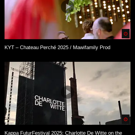
Spä
KYT – Chateau Perché 2025 / Mawifamily Prod
Spä
Kappa FuturFestival 2025: Charlotte De Witte on the