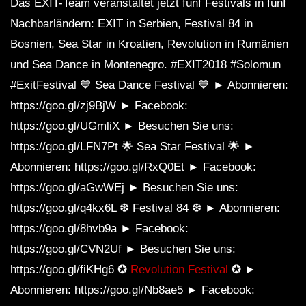
Das EXIT-Team veranstaltet jetzt fünf Festivals in fünf
Nachbarländern: EXIT in Serbien, Festival 84 in
Bosnien, Sea Star in Kroatien, Revolution in Rumänien
und Sea Dance in Montenegro. #EXIT2018 #Solomun
#ExitFestival 💙 Sea Dance Festival 💙 ► Abonnieren:
https://goo.gl/zj9BjW ► Facebook:
https://goo.gl/UGmliX ► Besuchen Sie uns:
https://goo.gl/LFN7Pt 🌟 Sea Star Festival 🌟 ►
Abonnieren: https://goo.gl/RxQ0Et ► Facebook:
https://goo.gl/aGwWEj ► Besuchen Sie uns:
https://goo.gl/q4kx6L ❆ Festival 84 ❆ ► Abonnieren:
https://goo.gl/8hvb9a ► Facebook:
https://goo.gl/CVN2Uf ► Besuchen Sie uns:
https://goo.gl/fiKHg6 ✪
Revolution Festival
✪ ►
Abonnieren: https://goo.gl/Nb8ae5 ► Facebook: