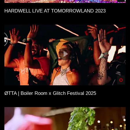
HARDWELL LIVE AT TOMORROWLAND 2023
Spä
ØTTA | Boiler Room x Glitch Festival 2025