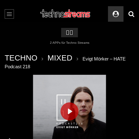
🏳️‍🌈
2 APPs für Techno Streams
TECHNO
MIXED
Evigt Mörker – HATE
Podcast 218
PLAY