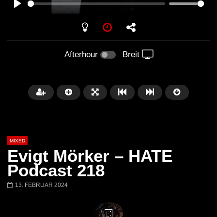
PLAY
Afterhour
Breit
MIXED
Evigt Mörker – HATE
Podcast 218
13. FEBRUAR 2024
Später
Barbara Lago @ Kappa
THEMBA @ CAPRI