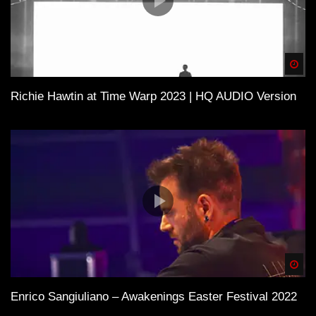
Spä
Richie Hawtin at Time Warp 2023 | HQ AUDIO Version
Spä
Enrico Sangiuliano – Awakenings Easter Festival 2022