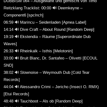
DUBBISM 064 – Ausgewählt und gemischt von Timo
Reitzklang Tracklist: 00:00 🔊 Deemkeyne –
Component6 [spclnch]
06:59 🔊 Marincu – Seidenladen [Apnea Label]
14:14 🔊 Dive Craft – About Round [Random Deep]
19:19 🔊 Ekstendia – Räume [Superordinate Dub
Waves]
26:33 🔊 Rheinkalk – Isthis [Melotonin]
33:00 🔊 Bruit Blanc, Dr. Santafeo – Olivetti [ECOUL
SND]
38:02 🔊 Slownoise – Weymouth Dub [Cold Tear
Records]
44:04 🔊 Alessandro Crimi – Jericho (Insect O. RMX)
[Etui Records]
48:48 🔊 Tauchboot – Als ob [Random Deep]