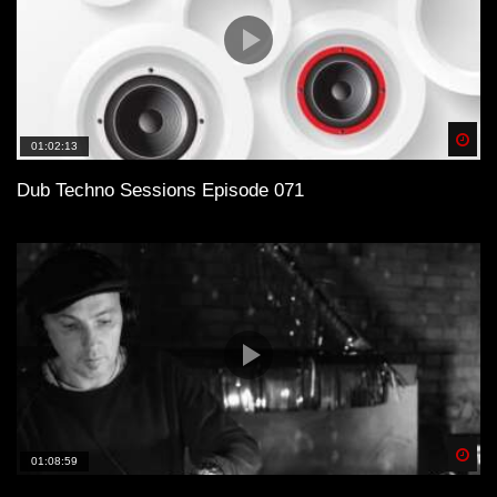
Spä
01:02:13
Dub Techno Sessions Episode 071
Spä
01:08:59