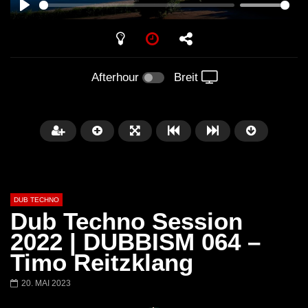
PLAY
Afterhour
Breit
DUB TECHNO
Dub Techno Session
2022 | DUBBISM 064 –
Timo Reitzklang
Später
01:11:24
01:28:57
20. MAI 2023
Dub Techno Music Set In The Mix
Dub Techno || Selecti