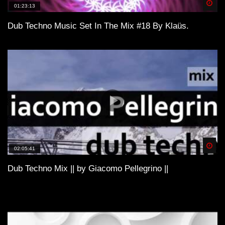
Spä
01:23:13
Dub Techno Music Set In The Mix #18 By Klaüs.
Spä
02:05:41
Dub Techno Mix || by Giacomo Pellegrino ||