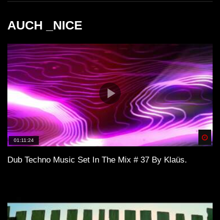
AUCH _NICE
Spä
01:11:24
Dub Techno Music Set In The Mix # 37 By Klaüs.