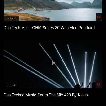
Spä
02:01:35
Dub Tech Mix – OHM Series 30 With Alec Pritchard
Spä
01:29:42
Dub Techno Music Set In The Mix #20 By Klaüs.