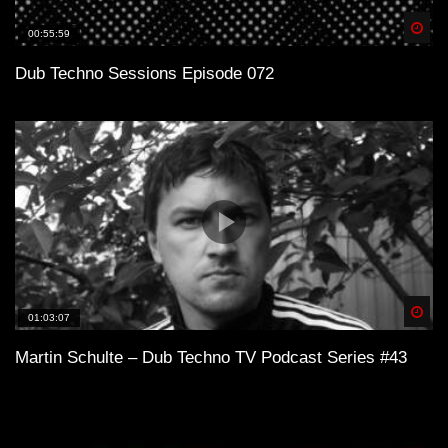
Spä
00:55:59
Dub Techno Sessions Episode 072
Spä
01:03:07
Martin Schulte – Dub Techno TV Podcast Series #43