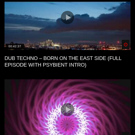
Spä
00:42:37
DUB TECHNO – BORN ON THE EAST SIDE (FULL
EPISODE WITH PSYBIENT INTRO)