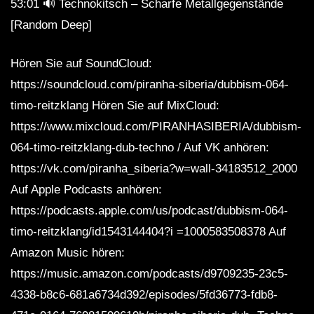
53:01 🔊 Technokitsch – Scharfe Metallgegenstände
[Random Deep]
Hören Sie auf SoundCloud:
https://soundcloud.com/piranha-siberia/dubbism-064-
timo-reitzklang Hören Sie auf MixCloud:
https://www.mixcloud.com/PIRANHASIBERIA/dubbism-
064-timo-reitzklang-dub-techno / Auf VK anhören:
https://vk.com/piranha_siberia?w=wall-34183512_2000
Auf Apple Podcasts anhören:
https://podcasts.apple.com/us/podcast/dubbism-064-
timo-reitzklang/id1543144404?i =1000583508378 Auf
Amazon Music hören:
https://music.amazon.com/podcasts/d9709235-23c5-
4338-b8c6-681a6734d392/episodes/5fd36773-fdb8-