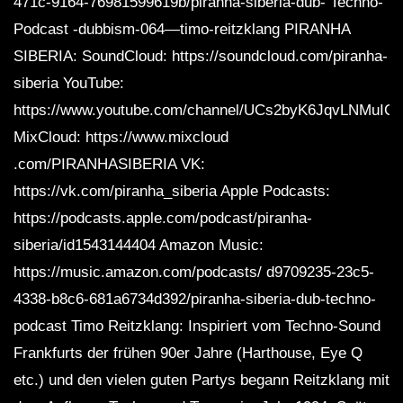
471c-9164-76981599619b/piranha-siberia-dub- Techno-
Podcast -dubbism-064—timo-reitzklang PIRANHA
SIBERIA: SoundCloud: https://soundcloud.com/piranha-
siberia YouTube:
https://www.youtube.com/channel/UCs2byK6JqvLNMuIC
MixCloud: https://www.mixcloud
.com/PIRANHASIBERIA VK:
https://vk.com/piranha_siberia Apple Podcasts:
https://podcasts.apple.com/podcast/piranha-
siberia/id1543144404 Amazon Music:
https://music.amazon.com/podcasts/ d9709235-23c5-
4338-b8c6-681a6734d392/piranha-siberia-dub-techno-
podcast Timo Reitzklang: Inspiriert vom Techno-Sound
Frankfurts der frühen 90er Jahre (Harthouse, Eye Q
etc.) und den vielen guten Partys begann Reitzklang mit