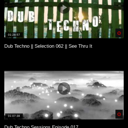
Spä
01:28:57
Dub Techno || Selection 062 || See Thru It
Spä
01:07:38
Dub Techno Sessions Episode 017