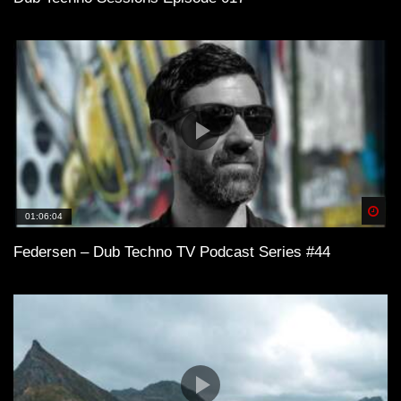
Spä
01:06:04
Federsen – Dub Techno TV Podcast Series #44