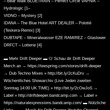
– Bear Walk BLUETRAIN – Perfect Circle VAPNIK –
Hydrologic [1–
VIDNO – Mystery [2]
IDANA – The Blue Hotel ART DEALER – Polotiè
(Teskera-Remix) [3]
DUBTAPE – Mineralwasser EZE RAMIREZ – Glaslower
DRFCT – Lotterie [4]
▬ Mehr Drift Deeper ▬ 👕 Schau dir Drift Deeper
Merch an → https://teespring.com/stores/drift-deeper
→ Dub Techno Mixes » http://bit.ly/2cKuDrv →
Wöchentliches Showarchiv (Live Jeden zweiten
Sonntag 14:00 UK TIME) » http://bit.ly/2cOwJoS →
Label » http://driftdeeper.bandcamp.com → Label »
https://naturalexpressions.bandcamp.com/ ▬ Nützliche