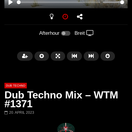
PLAY
Afterhour
Breit
DUB TECHNO
Dub Techno Mix – WTM
#1371
20. APRIL 2023
Später
01:11:24
01:28:57
Dub Techno Music Set In The Mix
Dub Techno || Selecti