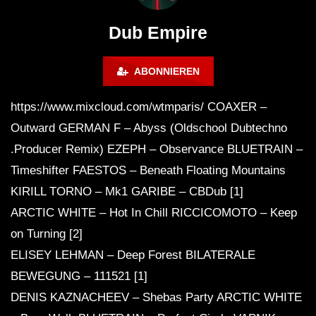
# 37 By Klaüs.
Thru It
Dub Empire
ABONNIEREN
https://www.mixcloud.com/wtmparis/ COAXER –
Outward GERMAN F – Abyss (Oldschool Dubtechno
.Producer Remix) EZEPH – Observance BLUETRAIN –
Timeshifter FAESTOS – Beneath Floating Mountains
KIRILL TORNO – Mk1 GARIBE – CBDub [1]
ARCTIC WHITE – Hot In Chill RICCICOMOTO – Keep
on Turning [2]
ELISEY LEHMAN – Deep Forest BILATERALE
BEWEGUNG – 111521 [1]
DENIS KAZNACHEEV – Shebas Party ARCTIC WHITE