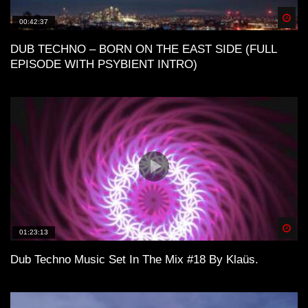
Spä
00:42:37
DUB TECHNO – BORN ON THE EAST SIDE (FULL
EPISODE WITH PSYBIENT INTRO)
Spä
01:23:13
Dub Techno Music Set In The Mix #18 By Klaüs.