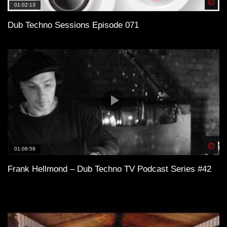
Spä
01:02:13
Dub Techno Sessions Episode 071
Spä
01:08:59
Frank Hellmond – Dub Techno TV Podcast Series #42