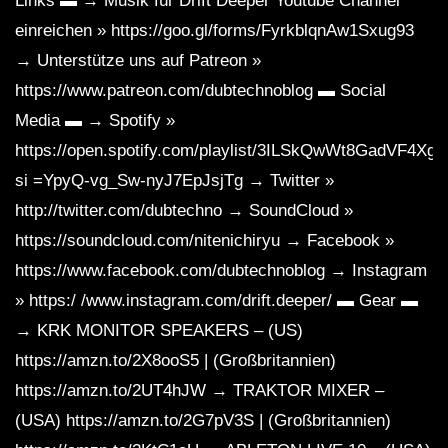
Links ▬ → Musik für Drift Deeper Youtube Channel
einreichen » https://goo.gl/forms/FyrkblqnAw1Sxug93
→ Unterstütze uns auf Patreon »
https://www.patreon.com/dubtechnoblog ▬ Social
Media ▬ → Spotify »
https://open.spotify.com/playlist/3ILSkQwWt8GadVF4Xg
si =YpyQ-vg_Sw-nyJ7EpJsjTg → Twitter »
http://twitter.com/dubtechno → SoundCloud »
https://soundcloud.com/nitenichiryu → Facebook »
https://www.facebook.com/dubtechnoblog → Instagram
» https:/ /www.instagram.com/drift.deeper/ ▬ Gear ▬
→ KRK MONITOR SPEAKERS – (US)
https://amzn.to/2X8ooS5 | (Großbritannien)
https://amzn.to/2UT4hJW → TRAKTOR MIXER –
(USA) https://amzn.to/2G7pV3S | (Großbritannien)