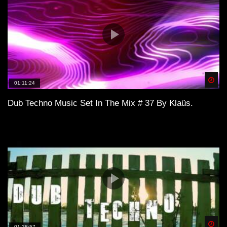
Spä
01:11:24
Dub Techno Music Set In The Mix # 37 By Klaüs.
Spä
01:28:57