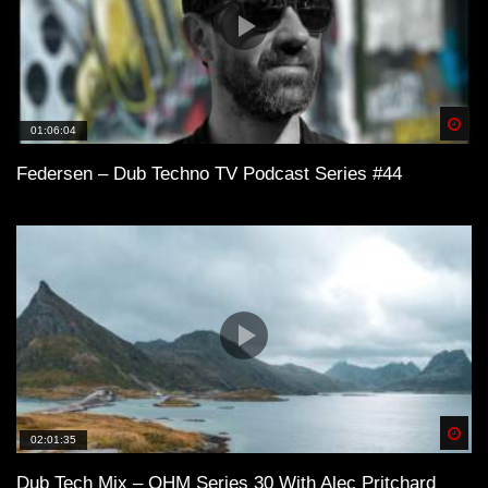
Spä
01:06:04
Federsen – Dub Techno TV Podcast Series #44
Spä
02:01:35
Dub Tech Mix – OHM Series 30 With Alec Pritchard