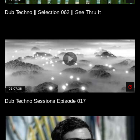
Dub Techno || Selection 062 || See Thru It
Spä
01:07:38
Dub Techno Sessions Episode 017