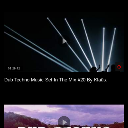
Spä
01:29:42
Dub Techno Music Set In The Mix #20 By Klaüs.