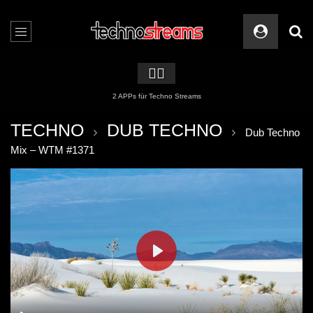
🏳️‍🌈
2 APPs für Techno Streams
TECHNO
DUB TECHNO
Dub Techno
Mix – WTM #1371
PLAY