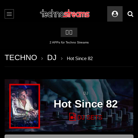
🏳️‍🌈
2 APPs für Techno Streams
TECHNO
DJ
Hot Since 82
DJ
Hot Since 82
DJ SETS