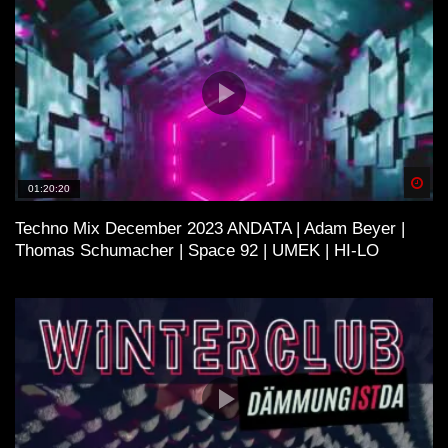
Spä
01:20:20
Techno Mix December 2023 ANDATA | Adam Beyer |
Thomas Schumacher | Space 92 | UMEK | HI-LO