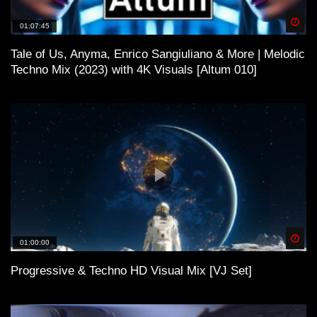
Spä
01:07:45
Tale of Us, Anyma, Enrico Sangiuliano & More | Melodic
Techno Mix (2023) with 4K Visuals [Altum 010]
Spä
01:00:00
Progressive & Techno HD Visual Mix [VJ Set]