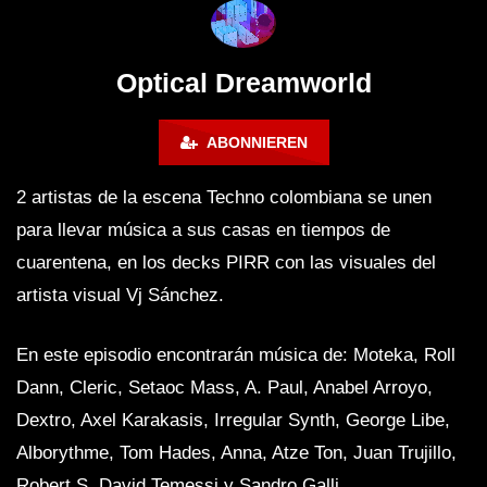
ANDATA | Adam Beyer | Thomas
ˢᵉᵗ ‹|› Die DÄMMUNG 
Schumacher | Space 92 | UMEK |
WINTERCLUB
HI-LO
Optical Dreamworld
ABONNIEREN
2 artistas de la escena Techno colombiana se unen
para llevar música a sus casas en tiempos de
cuarentena, en los decks PIRR con las visuales del
artista visual Vj Sánchez.
En este episodio encontrarán música de: Moteka, Roll
Dann, Cleric, Setaoc Mass, A. Paul, Anabel Arroyo,
Dextro, Axel Karakasis, Irregular Synth, George Libe,
Alborythme, Tom Hades, Anna, Atze Ton, Juan Trujillo,
Robert S, David Temessi y Sandro Galli.