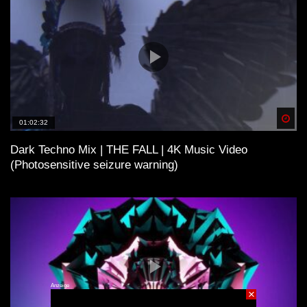
Spä
01:02:32
Dark Techno Mix | THE FALL | 4K Music Video
(Photosensitive seizure warning)
Anzeige
×