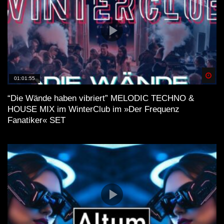
Spä
01:01:55
“Die Wände haben vibriert” MELODIC TECHNO &
HOUSE MIX im WinterClub im »Der Frequenz
Fanatiker« SET