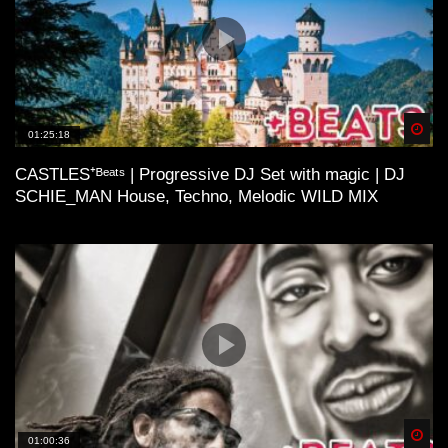
Spä
01:25:18
CASTLES⁺ᴮᵉᵃᵗˢ | Progressive DJ Set with magic | DJ
SCHIE_MAN House, Techno, Melodic WILD MIX
Spä
01:00:36