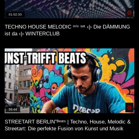
Spä
01:02:33
TECHNO HOUSE MELODIC ᵐⁱˣ ˢᵉᵗ ‹|› Die DÄMMUNG
ist da ‹|› WINTERCLUB
Spä
56:44
STREETART BERLIN⁺ᴮᵉᵃᵗˢ | Techno, House, Melodic &
Streetart: Die perfekte Fusion von Kunst und Musik