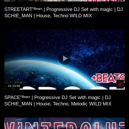
STREETART⁺ᴮᵉᵃᵗˢ | Progressive DJ Set with magic | DJ
SCHIE_MAN | House, Techno WILD MIX
Spä
01:23:56
SPACE⁺ᴮᵉᵃᵗˢ | Progressive DJ Set with magic | DJ
SCHIE_MAN | House, Techno, Melodic WILD MIX