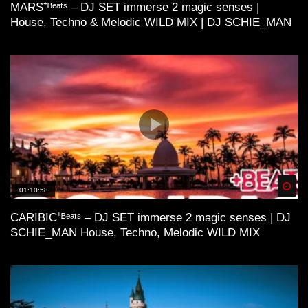
MARS⁺ᴮᵉᵃᵗˢ – DJ SET immerse 2 magic senses |
House, Techno & Melodic WILD MIX | DJ SCHIE_MAN
Spä
01:10:58
CARIBIC⁺ᴮᵉᵃᵗˢ – DJ SET immerse 2 magic senses | DJ
SCHIE_MAN House, Techno, Melodic WILD MIX