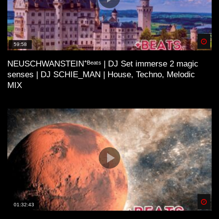
Spä
59:58
NEUSCHWANSTEIN⁺ᴮᵉᵃᵗˢ | DJ Set immerse 2 magic
senses | DJ SCHIE_MAN | House, Techno, Melodic
MIX
Spä
01:32:43