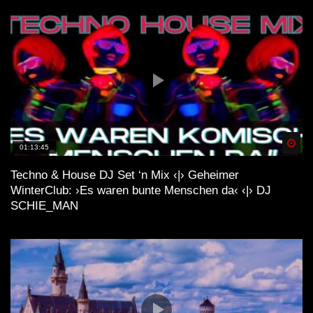
Spä
01:13:45
Techno & House DJ Set ‘n Mix ‹|› Geheimer
WinterClub: ›Es waren bunte Menschen da‹ ‹|› DJ
SCHIE_MAN