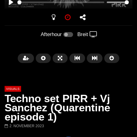
PLAY
Afterhour
Breit
VISUALS
Techno set PIRR + Vj
Sanchez (Quarentine
episode 1)
Später
01:20:20
01:02:33
2. NOVEMBER 2023
Techno Mix December 2023
TECHNO HOUSE ME