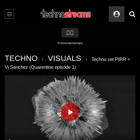
🏳️‍🌈
Schneckentempo
TECHNO
VISUALS
Techno set PIRR +
Vj Sanchez (Quarentine episode 1)
PLAY