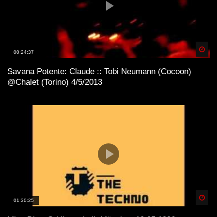
Spä
00:24:37
Savana Potente: Claude :: Tobi Neumann (Cocoon)
@Chalet (Torino) 4/5/2013
Spä
01:30:25