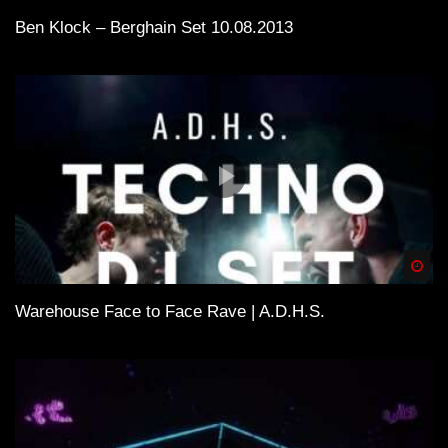
Ben Klock – Berghain Set 10.08.2013
Spä
Warehouse Face to Face Rave | A.D.H.S.