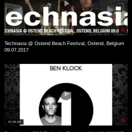
Spä
Technasia @ Ostend Beach Festival, Ostend, Belgium
09.07.2017
Spä
01:59:39