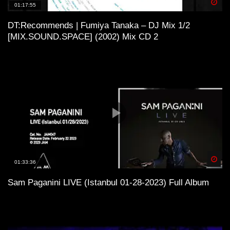
Spä
01:17:55
DT:Recommends | Fumiya Tanaka – DJ Mix 1/2
[MIX.SOUND.SPACE] (2002) Mix CD 2
Spä
01:33:36
Sam Paganini LIVE (Istanbul 01-28-2023) Full Album