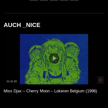
AUCH _NICE
Spä
01:31:35
Miss Djax – Cherry Moon – Lokeren Belgium (1996)