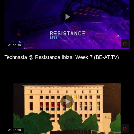
Spä
01:05:30
Technasia @ Resistance Ibiza: Week 7 (BE-AT.TV)
Spä
01:45:58