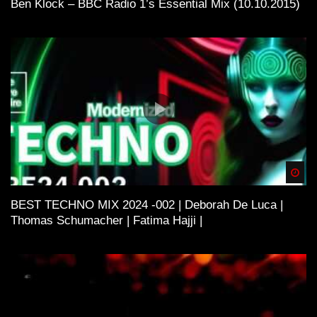
Ben Klock – BBC Radio 1’s Essential Mix (10.10.2015)
Spä
BEST TECHNO MIX 2024 -002 | Deborah De Luca |
Thomas Schumacher | Fatima Hajji |