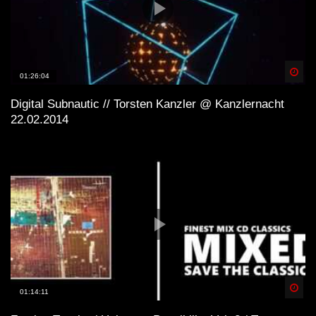
Spä
01:26:04
Digital Subnautic // Torsten Kanzler @ Kanzlernacht
22.02.2014
Spä
01:14:11