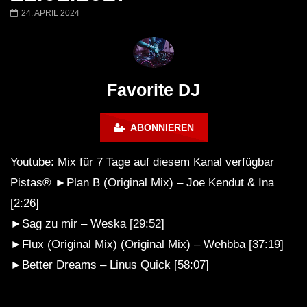
Miss Djax – Cherry Moon –
Torsten Kanzler Abst
24. APRIL 2024
Lokeren Belgium (1996)
17.06.2013
Favorite DJ
ABONNIEREN
Youtube: Mix für 7 Tage auf diesem Kanal verfügbar
Pistas® ►Plan B (Original Mix) – Joe Kendut & Ina
[2:26]
►Sag zu mir – Weska [29:52]
►Flux (Original Mix) (Original Mix) – Wehbba [37:19]
►Better Dreams – Linus Quick [58:07]