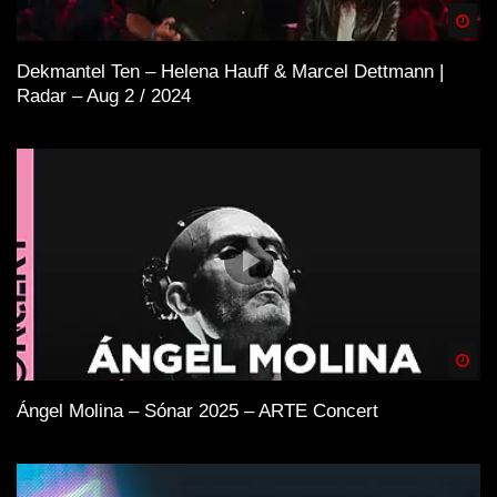
Spä
Dekmantel Ten – Helena Hauff & Marcel Dettmann |
Radar – Aug 2 / 2024
Spä
Ángel Molina – Sónar 2025 – ARTE Concert