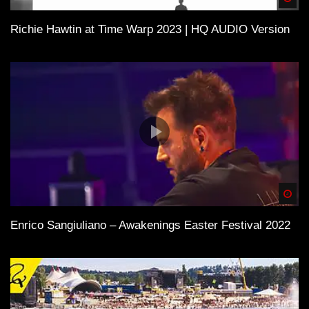
Richie Hawtin at Time Warp 2023 | HQ AUDIO Version
Spä
Enrico Sangiuliano – Awakenings Easter Festival 2022