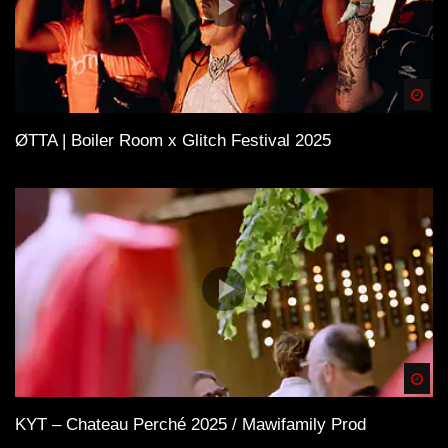
Spä
ØTTA | Boiler Room x Glitch Festival 2025
Spä
KYT – Chateau Perché 2025 / Mawifamily Prod