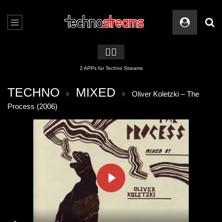
🏳️‍🌈
2 APPs für Techno Streams
TECHNO
MIXED
Oliver Koletzki ‎– The
Process (2006)
PLAY