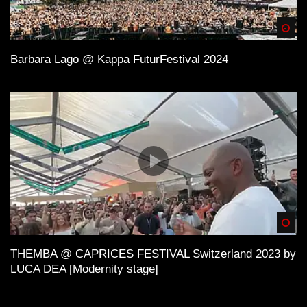
Spä
Barbara Lago @ Kappa FuturFestival 2024
Spä
THEMBA @ CAPRICES FESTIVAL Switzerland 2023 by
LUCA DEA [Modernity stage]