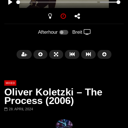
PLAY
Afterhour
Breit
MIXED
Oliver Koletzki ‎– The
Process (2006)
28. APRIL 2024
Später
Barbara Lago @ Kappa
THEMBA @ CAPRI