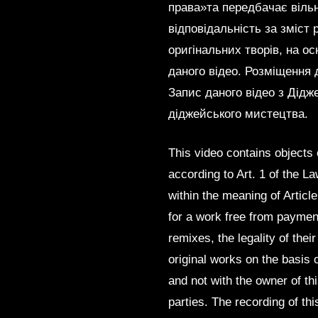
права»та передбачає вільн
відповідальність за зміст 
оригінальних творів, на ос
даного відео. Розміщення д
Запис даного відео з Дідж
діджейського мистецтва.
This video contains objects 
according to Art. 1 of the 
within the meaning of Articl
for a work free from payment 
remixes, the legality of thei
original works on the basis 
and not with the owner of thi
parties. The recording of th