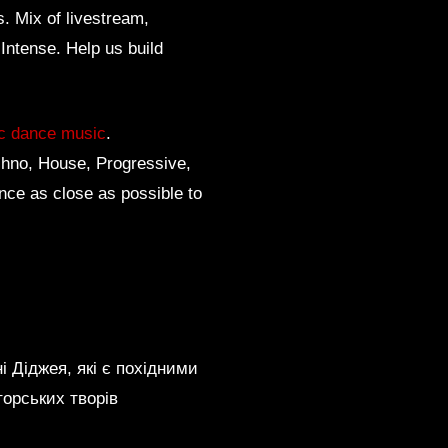
. Mix of livestream,
 Intense. Help us build
ic dance music
.
echno, House, Progressive,
nce as close as possible to
і Діджея, які є похідними
торських творів