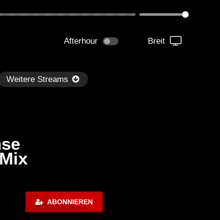
Afterhour
Breit
Weitere Streams
nse
 Mix
Später
1:51:16
00:54:37
ace Motion – Live @ Radio
Miss Monique – Live @ R
ABONNIEREN
tense, Bohemia FIVE Palm
Intense, Ballantine’s Tru
meirah, Dubai, UAE / Melodic
[Progressive House / Mel