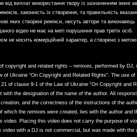
е від виплат використання твору із зазначенням імені а
реміксів, законність їх створення, та правильність вказан
нові яких створені ремікси, несуть автори та виконавець 
аного відео не має на меті порушення прав третіх осіб.
еєм не носить комерційний характер, а створено з метою
of copyright and related rights – remixes, performed by DJ,
Law of Ukraine “On Copyright and Related Rights”. The use o
e 21 of clause 9-1 of the Law of Ukraine “On Copyright and 
with the designation of the name of the author. All responsibi
r creation, and the correctness of the instructions of the autho
of which the remixes were created, lies with the author and 
s video. Placing this video does not carry the purpose of viola
is video with a DJ is not commercial, but was made with the 