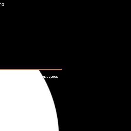
no
chno Mix
Techno]