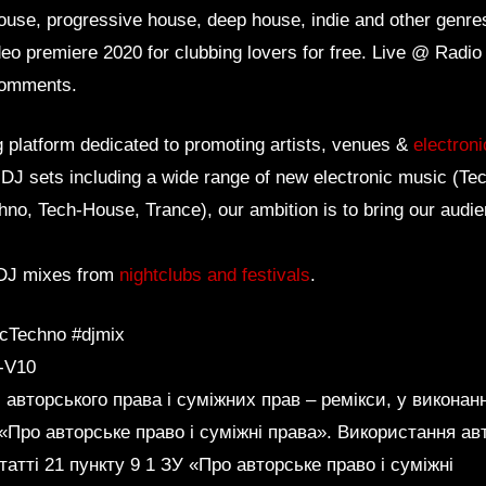
ouse, progressive house, deep house, indie and other genres
ideo premiere 2020 for clubbing lovers for free. Live @ Radio
 comments.
g platform dedicated to promoting artists, venues &
electron
f DJ sets including a wide range of new electronic music (T
hno, Tech-House, Trance), our ambition is to bring our audie
 DJ mixes from
nightclubs and festivals
.
cTechno #djmix
-V10
 авторського права і суміжних прав – ремікси, у виконанн
У «Про авторське право і суміжні права». Використання ав
татті 21 пункту 9 1 ЗУ «Про авторське право і суміжні