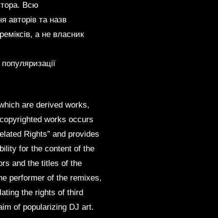
втора. Всю
ня авторів та назв
реміксів, а не власник
 популяризації
 which are derived works,
f copyrighted works occurs
Related Rights” and provides
lity for the content of the
rs and the titles of the
the performer of the remixes,
ting the rights of third
aim of popularizing DJ art.