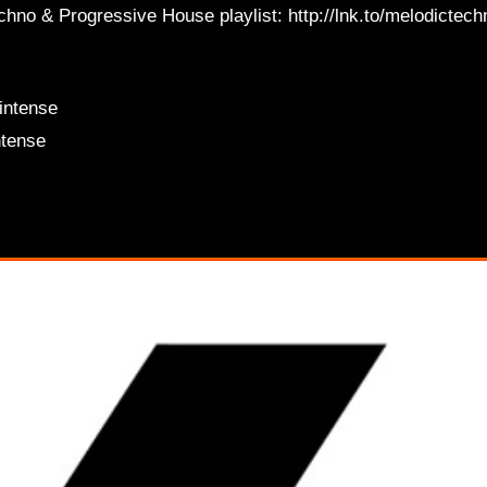
chno & Progressive House playlist: http://lnk.to/melodictech
Te
.intense
ntense