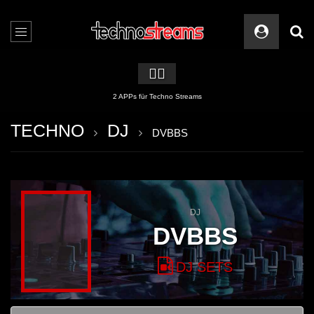
🏳️‍🌈
2 APPs für Techno Streams
TECHNO
DJ
DVBBS
DJ
DVBBS
DJ SETS