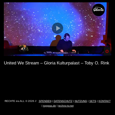
Spä
United We Stream – Gloria Kulturpalast – Toby O. Rink
RECHTE ins ALL © 2026 //
SPENDEN
|
DATENSCHUTZ
|
NUTZUNG
|
SETS
|
KONTAKT
|
topgras.de
|
techno-tv.net