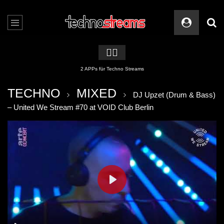
🏳️‍🌈
2 APPs für Techno Streams
TECHNO
MIXED
DJ Upzet (Drum & Bass)
– United We Stream #70 at VOID Club Berlin
PLAY