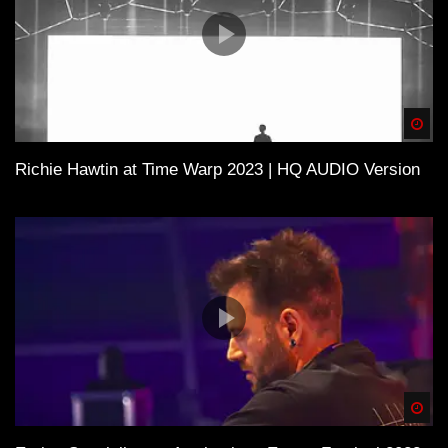
Spä
Richie Hawtin at Time Warp 2023 | HQ AUDIO Version
Spä