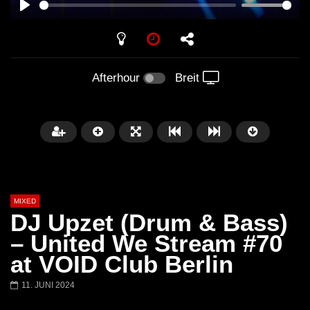
PLAY
Afterhour
Breit
MIXED
DJ Upzet (Drum & Bass)
– United We Stream #70
at VOID Club Berlin
Später
11. JUNI 2024
Barbara Lago @ Kappa
THEMBA @ CAPRI