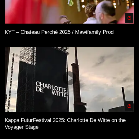
Spä
KYT – Chateau Perché 2025 / Mawifamily Prod
Spä
Kappa FuturFestival 2025: Charlotte De Witte on the
Voyager Stage