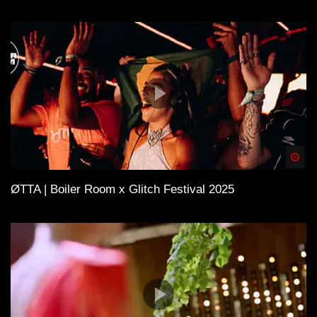
Spä
ØTTA | Boiler Room x Glitch Festival 2025