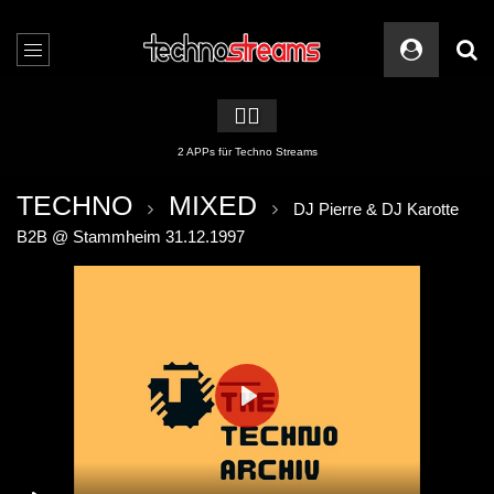
🏳️‍🌈
2 APPs für Techno Streams
TECHNO
MIXED
DJ Pierre & DJ Karotte
B2B @ Stammheim 31.12.1997
PLAY