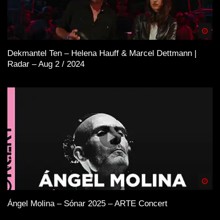
Spä
Dekmantel Ten – Helena Hauff & Marcel Dettmann |
Radar – Aug 2 / 2024
Spä
Ángel Molina – Sónar 2025 – ARTE Concert