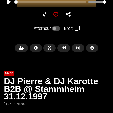
PLAY
Afterhour
Breit
MIXED
DJ Pierre & DJ Karotte
B2B @ Stammheim
31.12.1997
Später
25. JUNI 2024
Barbara Lago @ Kappa
THEMBA @ CAPRI