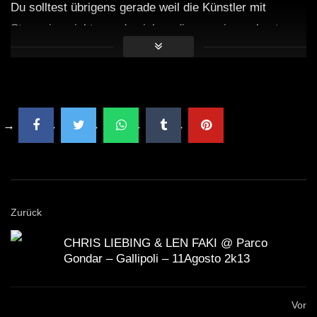
Du solltest übrigens gerade weil die Künstler mit
Streaming nicht gerade viel verdienen, sie am besten
direkt unterstützen
. Viele Künstler haben die
Möglichkeit für Spenden. Mit dem Spendenbutton unter
dem Video kannst du z.B. den
Klubnetz Dresden e.V.
unterstützen. Definitiv solltest Du
Auftritte besuchen
und wenn Du einen Plattespieler hast, kaufe die besten
Tracks auf Vinyl!
Zurück
CHRIS LIEBING & LEN FAKI @ Parco
Gondar – Gallipoli – 11Agosto 2k13
Vor