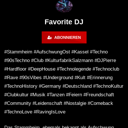
FuturFestival 2024
FESTIVAL Switzerla
LUCA DEA [Modernit
Favorite DJ
ABONNIEREN
#Stammheim #AufschwungOst #Kassel #Techno
#90sTechno #Club #KulturfabrikSalzmann #DJPierre
#Hardfloor #DeepHouse #Technolegende #Technoclub
#Rave #90sVibes #Underground #Kult #Erinnerung
#TechnoHistory #Germany #Deutschland #TechnoKultur
#Clubkultur #Musik #Tanzen #Feiern #Freundschaft
#Community #Leidenschaft #Nostalgie #Comeback
#TechnoLove #RavingIsLove
Das Stammheim, ehemals bekannt als Aufschwung