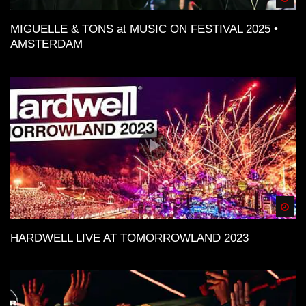
MIGUELLE & TONS at MUSIC ON FESTIVAL 2025 •
AMSTERDAM
Spä
HARDWELL LIVE AT TOMORROWLAND 2023