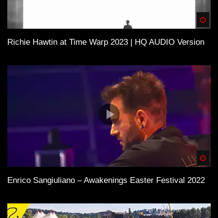
Spä
Richie Hawtin at Time Warp 2023 | HQ AUDIO Version
Spä
Enrico Sangiuliano – Awakenings Easter Festival 2022