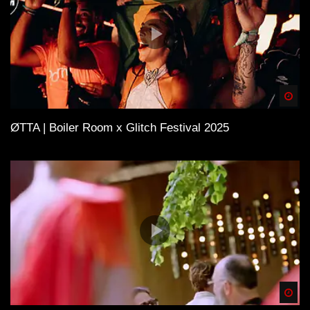
Spä
ØTTA | Boiler Room x Glitch Festival 2025
Spä