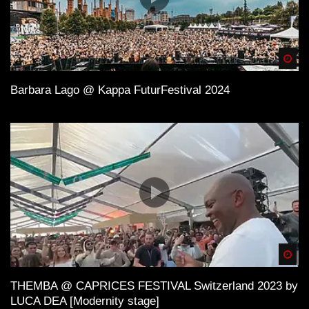
Spä
Barbara Lago @ Kappa FuturFestival 2024
Spä
THEMBA @ CAPRICES FESTIVAL Switzerland 2023 by
LUCA DEA [Modernity stage]