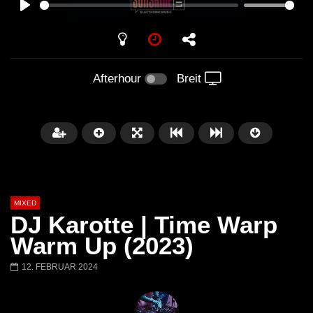
PLAY
Afterhour
Breit
MIXED
DJ Karotte | Time Warp
Warm Up (2023)
12. FEBRUAR 2024
Später
Barbara Lago @ Kappa
THEMBA @ CAPRI