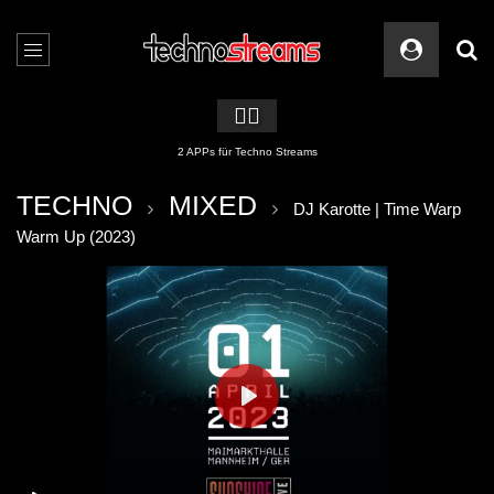
🏳️‍🌈
2 APPs für Techno Streams
TECHNO
MIXED
DJ Karotte | Time Warp
Warm Up (2023)
PLAY