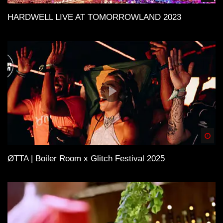
HARDWELL LIVE AT TOMORROWLAND 2023
Spä
ØTTA | Boiler Room x Glitch Festival 2025