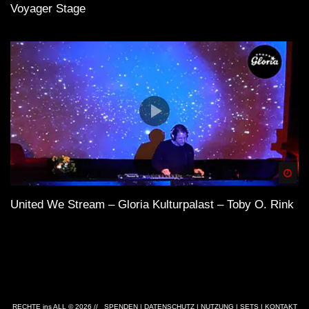
Voyager Stage
Spä
United We Stream – Gloria Kulturpalast – Toby O. Rink
RECHTE ins ALL © 2026 //
SPENDEN
|
DATENSCHUTZ
|
NUTZUNG
|
SETS
|
KONTAKT