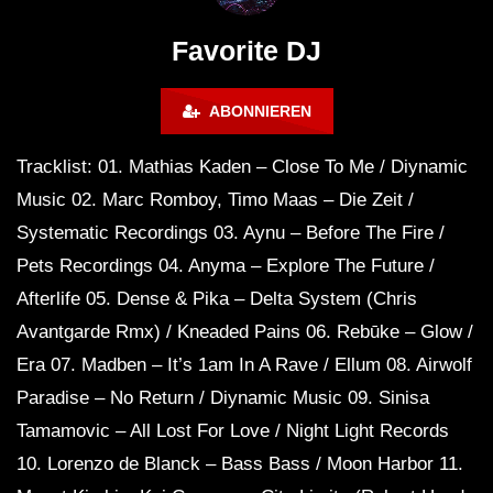
FuturFestival 2024
FESTIVAL Switzerla
LUCA DEA [Modernit
Favorite DJ
ABONNIEREN
Tracklist: 01. Mathias Kaden – Close To Me / Diynamic
Music 02. Marc Romboy, Timo Maas – Die Zeit /
Systematic Recordings 03. Aynu – Before The Fire /
Pets Recordings 04. Anyma – Explore The Future /
Afterlife 05. Dense & Pika – Delta System (Chris
Avantgarde Rmx) / Kneaded Pains 06. Rebūke – Glow /
Era 07. Madben – It’s 1am In A Rave / Ellum 08. Airwolf
Paradise – No Return / Diynamic Music 09. Sinisa
Tamamovic – All Lost For Love / Night Light Records
10. Lorenzo de Blanck – Bass Bass / Moon Harbor 11.