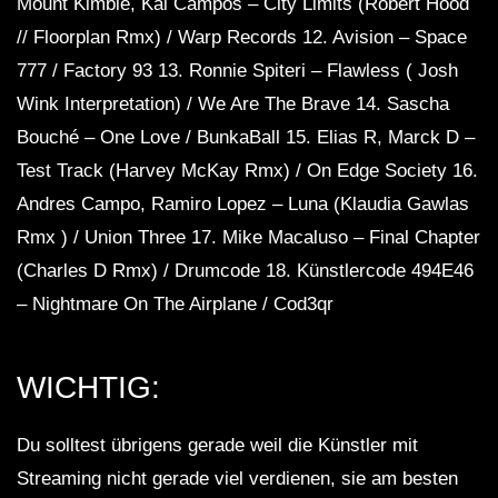
Mount Kimbie, Kai Campos – City Limits (Robert Hood
// Floorplan Rmx) / Warp Records 12. Avision – Space
777 / Factory 93 13. Ronnie Spiteri – Flawless ( Josh
Wink Interpretation) / We Are The Brave 14. Sascha
Bouché – One Love / BunkaBall 15. Elias R, Marck D –
Test Track (Harvey McKay Rmx) / On Edge Society 16.
Andres Campo, Ramiro Lopez – Luna (Klaudia Gawlas
Rmx ) / Union Three 17. Mike Macaluso – Final Chapter
(Charles D Rmx) / Drumcode 18. Künstlercode 494E46
– Nightmare On The Airplane / Cod3qr
WICHTIG:
Du solltest übrigens gerade weil die Künstler mit
Streaming nicht gerade viel verdienen, sie am besten