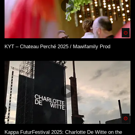
Spä
KYT – Chateau Perché 2025 / Mawifamily Prod
Spä
Kappa FuturFestival 2025: Charlotte De Witte on the