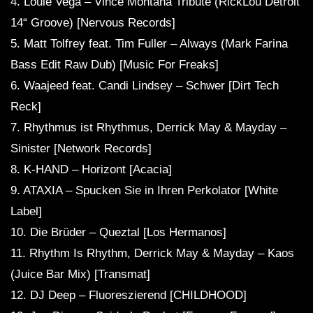
4. Louie Vega – Vince Montana Tribute (RickLou Detroit
14“ Groove) [Nervous Records]
5. Matt Tolfrey feat. Tim Fuller – Always (Mark Farina
Bass Edit Raw Dub) [Music For Freaks]
6. Waajeed feat. Candi Lindsey – Schwer [Dirt Tech
Reck]
7. Rhythmus ist Rhythmus, Derrick May & Mayday –
Sinister [Network Records]
8. K-HAND – Horizont [Acacia]
9. ATAXIA – Spucken Sie in Ihren Perkolator [White
Label]
10. Die Brüder – Queztal [Los Hermanos]
11. Rhythm Is Rhythm, Derrick May & Mayday – Kaos
(Juice Bar Mix) [Transmat]
12. DJ Deep – Fluoreszierend [CHILDHOOD]