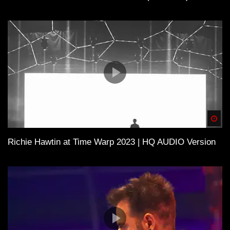
Spä
Richie Hawtin at Time Warp 2023 | HQ AUDIO Version