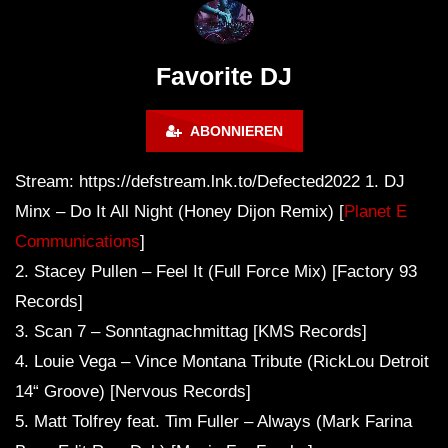
FuturFestival 2024
FESTIVAL Switzerla
LUCA DEA [Modernit
Favorite DJ
ABONNIEREN
Stream: https://defstream.lnk.to/Defected2022 1. DJ
Minx – Do It All Night (Honey Dijon Remix) [
Planet E
Communications
]
2. Stacey Pullen – Feel It (Full Force Mix) [Factory 93
Records]
3. Scan 7 – Sonntagnachmittag [KMS Records]
4. Louie Vega – Vince Montana Tribute (RickLou Detroit
14“ Groove) [Nervous Records]
5. Matt Tolfrey feat. Tim Fuller – Always (Mark Farina