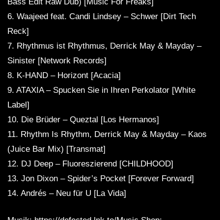
Bass Edit Raw Dub) [Music For Freaks]
6. Waajeed feat. Candi Lindsey – Schwer [Dirt Tech
Reck]
7. Rhythmus ist Rhythmus, Derrick May & Mayday –
Sinister [Network Records]
8. K-HAND – Horizont [Acacia]
9. ATAXIA – Spucken Sie in Ihren Perkolator [White
Label]
10. Die Brüder – Queztal [Los Hermanos]
11. Rhythm Is Rhythm, Derrick May & Mayday – Kaos
(Juice Bar Mix) [Transmat]
12. DJ Deep – Fluoreszierend [CHILDHOOD]
13. Jon Dixon – Spider’s Pocket [Forever Forward]
14. Andrés – Neu für U [La Vida]