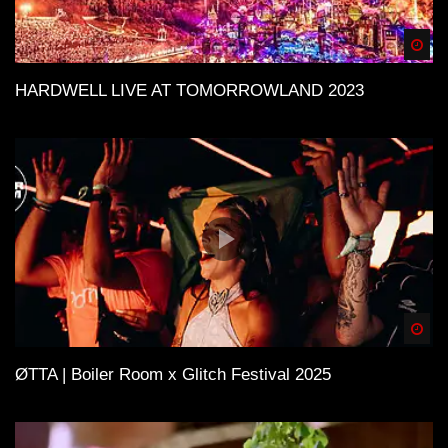
Spä
HARDWELL LIVE AT TOMORROWLAND 2023
Spä
ØTTA | Boiler Room x Glitch Festival 2025