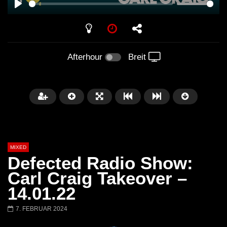
PLAY
Afterhour
Breit
MIXED
Defected Radio Show:
Carl Craig Takeover –
14.01.22
Später
7. FEBRUAR 2024
Barbara Lago @ Kappa
THEMBA @ CAPRI