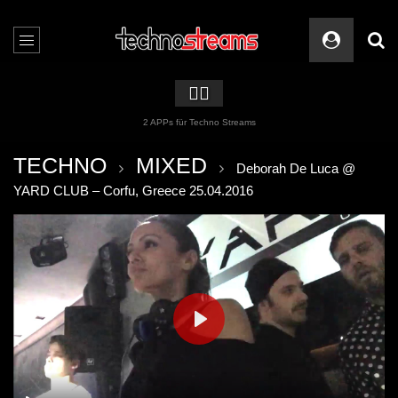
🏳️‍🌈
2 APPs für Techno Streams
TECHNO
MIXED
Deborah De Luca @
YARD CLUB – Corfu, Greece 25.04.2016
PLAY