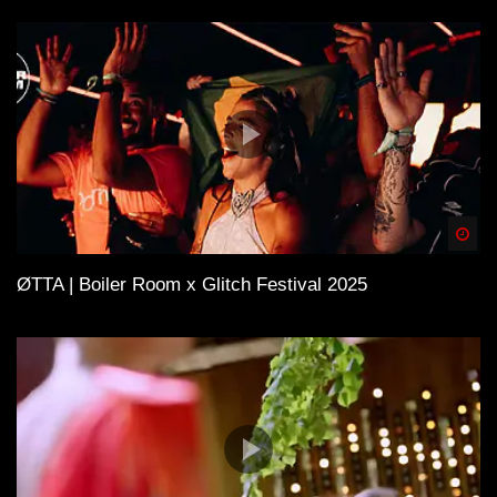
Spä
ØTTA | Boiler Room x Glitch Festival 2025