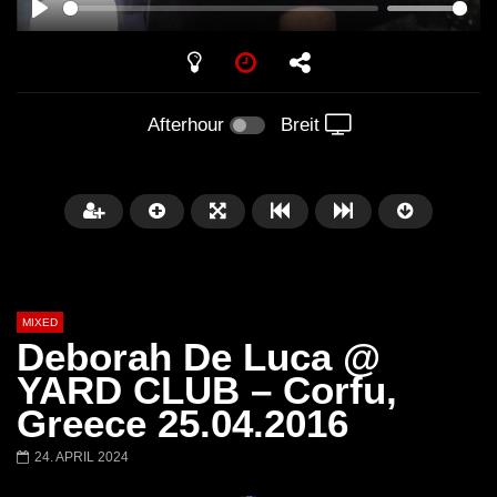
PLAY
Afterhour
Breit
MIXED
Deborah De Luca @
YARD CLUB – Corfu,
Greece 25.04.2016
Später
24. APRIL 2024
Barbara Lago @ Kappa
THEMBA @ CAPRI