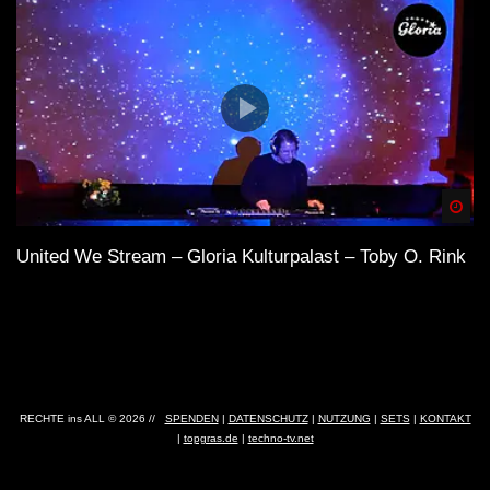
Spä
United We Stream – Gloria Kulturpalast – Toby O. Rink
RECHTE ins ALL © 2026 //
SPENDEN
|
DATENSCHUTZ
|
NUTZUNG
|
SETS
|
KONTAKT
|
topgras.de
|
techno-tv.net