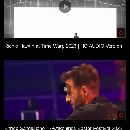
Spä
Richie Hawtin at Time Warp 2023 | HQ AUDIO Version
Spä
Enrico Sangiuliano – Awakenings Easter Festival 2022