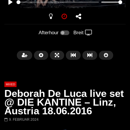
PLAY
Afterhour
Breit
MIXED
Deborah De Luca live set
@ DIE KANTINE – Linz,
Austria 18.06.2016
Später
9. FEBRUAR 2024
Barbara Lago @ Kappa
THEMBA @ CAPRI