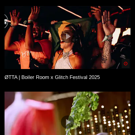
Spä
ØTTA | Boiler Room x Glitch Festival 2025