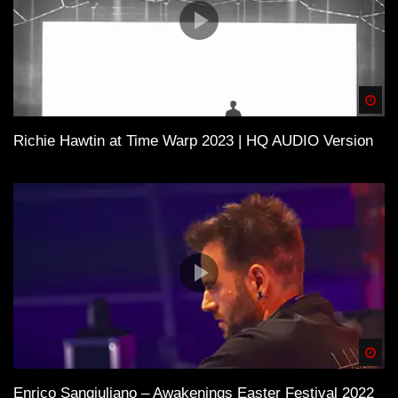
Spä
Richie Hawtin at Time Warp 2023 | HQ AUDIO Version
Spä
Enrico Sangiuliano – Awakenings Easter Festival 2022