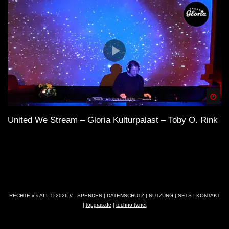
Spä
United We Stream – Gloria Kulturpalast – Toby O. Rink
RECHTE ins ALL © 2026 //
SPENDEN
|
DATENSCHUTZ
|
NUTZUNG
|
SETS
|
KONTAKT
|
topgras.de
|
techno-tv.net