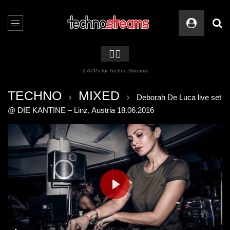
🏳️‍🌈
2 APPs für Techno Streams
TECHNO
MIXED
Deborah De Luca live set
@ DIE KANTINE – Linz, Austria 18.06.2016
PLAY