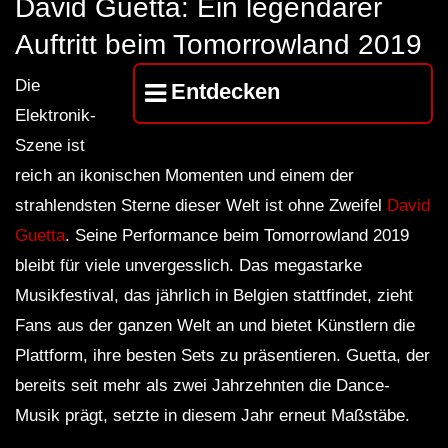
David Guetta: Ein legendärer
FuturFestival 2024
FESTIVAL Switzerla
LUCA DEA [Modernit
Auftritt beim Tomorrowland 2019
Die
Entdecken
Elektronik-
Szene ist
reich an ikonischen Momenten und einem der
strahlendsten Sterne dieser Welt ist ohne Zweifel
David
Guetta
. Seine Performance beim Tomorrowland 2019
bleibt für viele unvergesslich. Das megastarke
Musikfestival, das jährlich in Belgien stattfindet, zieht
Fans aus der ganzen Welt an und bietet Künstlern die
Plattform, ihre besten Sets zu präsentieren. Guetta, der
bereits seit mehr als zwei Jahrzehnten die Dance-
Musik prägt, setzte in diesem Jahr erneut Maßstäbe.