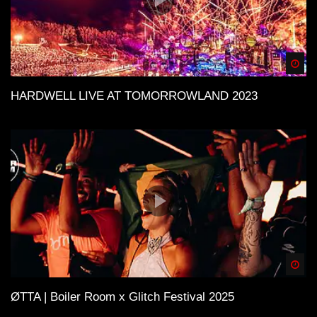
Spä
HARDWELL LIVE AT TOMORROWLAND 2023
Spä
ØTTA | Boiler Room x Glitch Festival 2025