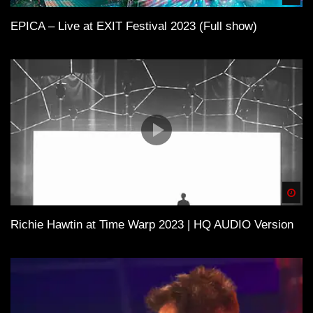
Möglichkeit für Spenden. Mit dem Spendenbutton unter
EPICA – Live at EXIT Festival 2023 (Full show)
dem Video kannst du z.B. den
Klubnetz Dresden e.V.
unterstützen. Definitiv solltest Du Auftritte besuchen
und wenn Du einen Plattespieler hast, kaufe die besten
Tracks auf Vinyl!
Spä
Richie Hawtin at Time Warp 2023 | HQ AUDIO Version