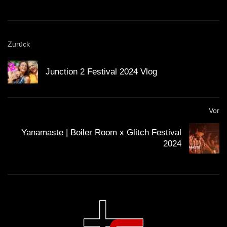
David Guetta heute?
Obwohl David Guetta unbestreitbaren Erfolg genießt,
gibt es dennoch Schattenseiten. Einige Kritiker
Zurück
argumentieren, dass seine Musik zunehmend
kommerziell geworden und
authentische elektronische
Junction 2 Festival 2024 Vlog
Musik
in den Hintergrund gedrängt wurde. Die Frage ist
oft, ob der Drang, Hits zu produzieren, seine kreative
Vor
Integrität beeinträchtigt hat.
Yanamaste | Boiler Room x Glitch Festival
Die Präsenz von Star-Kollaborationen in seinen Tracks
2024
wird ebenfalls hinterfragt. Sind diese Kooperationen
wirklich notwendig, oder lenken sie von Guettas
eigentlichem Talent als DJ und Musikproduzent ab?
Diese Debatte ergibt sich oft, wenn DJs sich weiter
commercialisieren und sich von den Wurzeln der