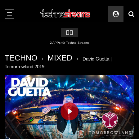
🏳️‍🌈
2 APPs für Techno Streams
TECHNO
MIXED
David Guetta |
Tomorrowland 2019
PLAY