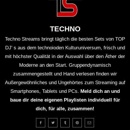
elektronischen Musik entfernen.
Zudem werfen einige Beobachter die Frage auf, wie
lange Guetta weiterhin an der Spitze der sich ständig
TECHNO
verändernden Musiklandschaft bleiben kann. Mit der
Techno Streams bringt täglich die besten Sets von TOP
ständig wachsenden Anzahl von neuen Talenten und
DJ' s aus dem technoioden Kulturuniversum, frisch und
Musikstilen könnte die Konkurrenz in der Zukunft eine
mit höchster Qualität in der Auswahl über den Äther der
ernsthafte Herausforderung darstellen.
Moderne an den Start. Gruppendynamisch
zusammengestellt und Hand verlesen finden wir
Das Fazit: Ein unvergesslicher
Außergewöhnliches und Ungehörtes zum Streaming auf
Abend
Smartphones, Tablets und PCs.
Meld dich an und
David Guetta’s Performance beim Tomorrowland 2019
baue dir deine eigenen Playlisten individuell für
war nicht nur ein musikalisches Highlight, sondern auch
dich, für alle, zusammen!
ein beeindruckendes Spektakel, das viele
unvergessliche Erinnerungen schuf. Trotz der
kritischen