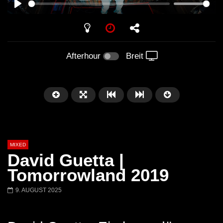
PLAY
Afterhour
Breit
MIXED
David Guetta |
Tomorrowland 2019
9. AUGUST 2025
Später
Barbara Lago @ Kappa
THEMBA @ CAPRI