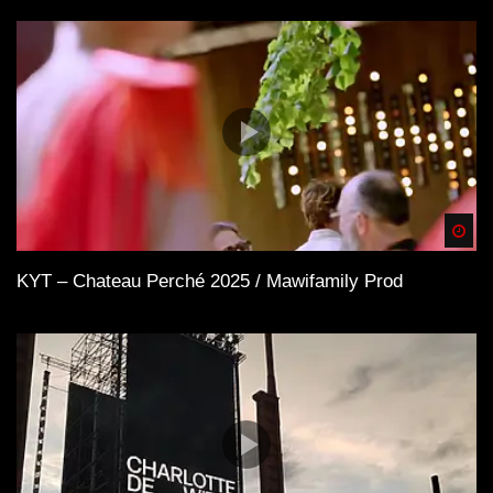
Spä
KYT – Chateau Perché 2025 / Mawifamily Prod