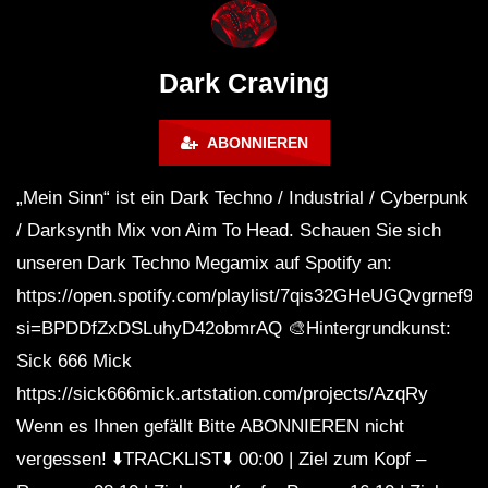
WEEKEND FESTIVAL –
Bass Mix ‘EVOKE’ [C
REBIRTH EDITION
Free]
Dark Craving
ABONNIEREN
„Mein Sinn“ ist ein Dark Techno / Industrial / Cyberpunk
/ Darksynth Mix von Aim To Head. Schauen Sie sich
unseren Dark Techno Megamix auf Spotify an:
https://open.spotify.com/playlist/7qis32GHeUGQvgrnef9
si=BPDDfZxDSLuhyD42obmrAQ 🎨Hintergrundkunst:
Sick 666 Mick
https://sick666mick.artstation.com/projects/AzqRy
Wenn es Ihnen gefällt Bitte ABONNIEREN nicht
vergessen! ⬇️TRACKLIST⬇️ 00:00 | Ziel zum Kopf –