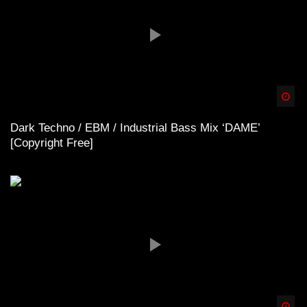
Spä
Dark Techno / EBM / Industrial Bass Mix ‘DAME’
[Copyright Free]
Spä