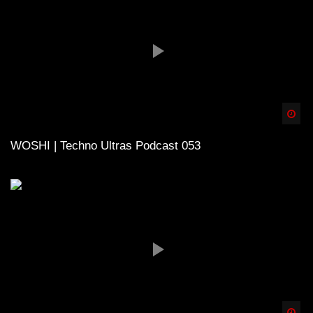
Spä
WOSHI | Techno Ultras Podcast 053
Spä