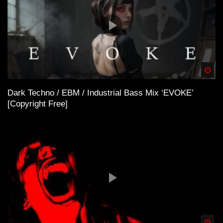
Spä
Dark Techno / EBM / Industrial Bass Mix ‘EVOKE’
[Copyright Free]
Spä