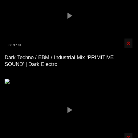
Spä
00:37:01
Dark Techno / EBM / Industrial Mix ‘PRIMITIVE
SOUND’ | Dark Electro
Spä