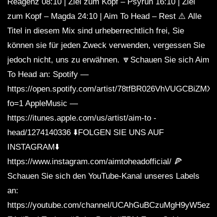
Reagenz 08:10 | Ziel zum Kopf – Psyrun 16:10 | Ziel
zum Kopf – Magda 24:10 | Aim To Head – Rest ⚠️ Alle
Titel in diesem Mix sind urheberrechtlich frei, Sie
können sie für jeden Zweck verwenden, vergessen Sie
jedoch nicht, uns zu erwähnen. 🔽Schauen Sie sich Aim
To Head an: Spotify —
https://open.spotify.com/artist/78tfBR026VhVUGCBiZMX
fo=1 AppleMusic —
https://itunes.apple.com/us/artist/aim-to -
head/1274140336 ⬇️FOLGEN SIE UNS AUF
INSTAGRAM⬇️
https://www.instagram.com/aimtoheadofficial/ 🍕
Schauen Sie sich den YouTube-Kanal unseres Labels
an:
https://youtube.com/channel/UCAhGuBCzuMgH9yW5ezq