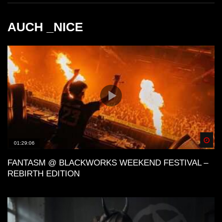
AUCH _NICE
Spä
01:29:06
FANTASM @ BLACKWORKS WEEKEND FESTIVAL –
REBIRTH EDITION