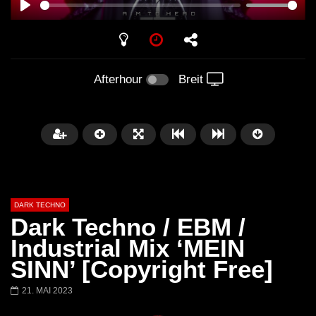
PLAY
Afterhour
Breit
DARK TECHNO
Dark Techno / EBM /
Industrial Mix ‘MEIN
SINN’ [Copyright Free]
Später
01:29:06
21. MAI 2023
FANTASM @ BLACKWORKS
Dark Techno / EBM / 