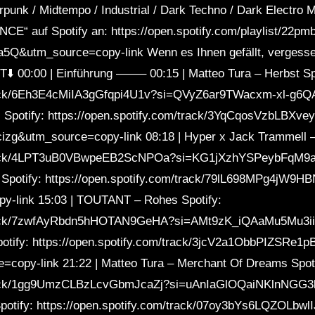
unk / Midtempo / Industrial / Dark Techno / Dark Electro 
CE“ auf Spotify an: https://open.spotify.com/playlist/
&utm_source=copy-link Wenn es Ihnen gefällt, vergessen S
 00:00 | Einführung ——– 00:15 | Matteo Tura – Herbst Spo
track/6Eh3E4cMiIA3gGfqpi4U1v?si=QVyZ6ar9TWacxm-xl-g6Q
Spotify: https://open.spotify.com/track/3YqCqosVzbLBXve
&utm_source=copy-link 08:18 | Hyper x Jack Trammell – F
m/track/4LPT3uB0VBwpeEB2ScNPOa?si=KG1jXzhYSPeybFqM9
sy Spotify: https://open.spotify.com/track/79lL698MPg4jW
-link 15:03 | TOUTANT – Rohes Spotify:
/track/7zwfAyRbdn5hHOTAN9GeHA?si=AMt9zK_iQAaMu5Mu3i
Spotify: https://open.spotify.com/track/3jcV2a1ObbPIZSRe
py-link 21:22 | Matteo Tura – Merchant Of Dreams Spoti
/track/1gg9UmzCLBzLcvGbmJcaZj?si=uAnIaGlOQaiNKlnNGG3
Spotify: https://open.spotify.com/track/07oy3bYs6LQZOLbwl