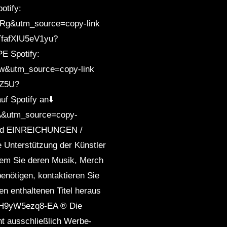
tify:
hRg&utm_source=copy-link
BTfafXIU5eV1yu?
E Spotify:
lw&utm_source=copy-link
5Z5U?
f Spotify an⬇️
nA&utm_source=copy-
iyahd EINREICHUNGEN /
Unterstützung der Künstler
ndem Sie deren Musik, Merch
enötigen, kontaktieren Sie
n enthaltenen Titel heraus
gH9yW5ezq8-EA ® Die
nt ausschließlich Werbe-