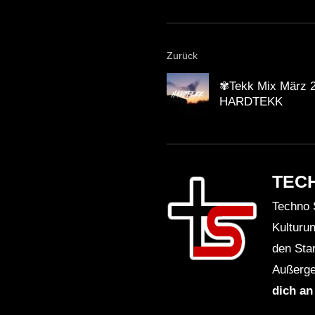
Zurück
✾Tekk Mix März 
HARDTEKK
TEC
Techno 
Kulturu
den Sta
Außerge
dich an