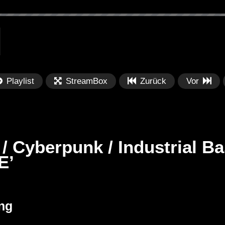
Playlist
StreamBox
Zurück
Vor
/ Cyberpunk / Industrial B
E’
Später
Später
M / Industrial
Metinger | @ Essigfabrik
Da
ng
’ [Copyright
Elektroküche Köln – Halloween
Ba
31.10.2018
Fr