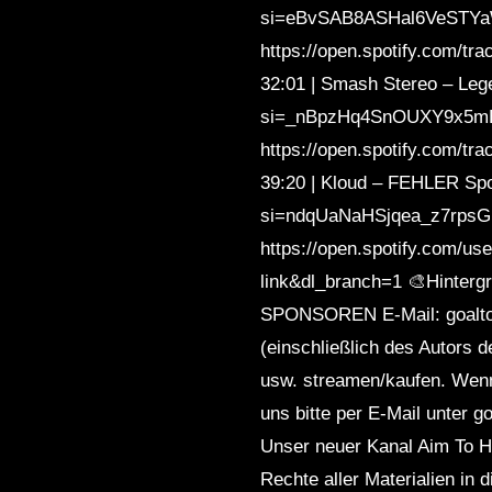
si=eBvSAB8ASHal6VeSTYaWM
https://open.spotify.com
32:01 | Smash Stereo – Leg
si=_nBpzHq4SnOUXY9x5mBjy
https://open.spotify.com
39:20 | Kloud – FEHLER Spo
si=ndqUaNaHSjqea_z7rpsGhg
https://open.spotify.com/
link&dl_branch=1 🎨Hinter
SPONSOREN E-Mail: goaltoh
(einschließlich des Autors 
usw. streamen/kaufen. Wenn 
uns bitte per E-Mail unter 
Unser neuer Kanal Aim To
Rechte aller Materialien in