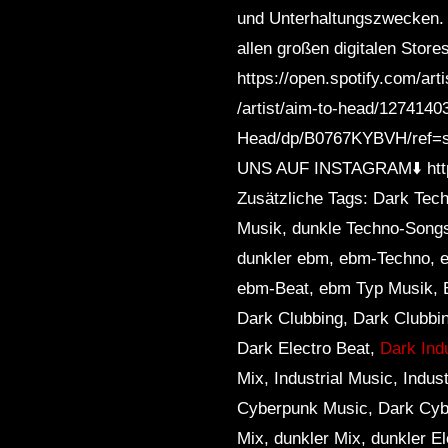
und Unterhaltungszwecken. 
allen großen digitalen Store
https://open.spotify.com/a
/artist/aim-to-head/12741
Head/dp/B0767KYBVH/ref=
UNS AUF INSTAGRAM⬇️ https
Zusätzliche Tags: Dark Tec
Musik, dunkle Techno-Songs
dunkler ebm, ebm-Techno, e
ebm-Beat, ebm Typ Musik, 
Dark Clubbing, Dark Clubbin
Dark Electro Beat,
Dark Ind
Mix, Industrial Music, Indu
Cyberpunk Music, Dark Cyber
Mix, dunkler Mix, dunkler E