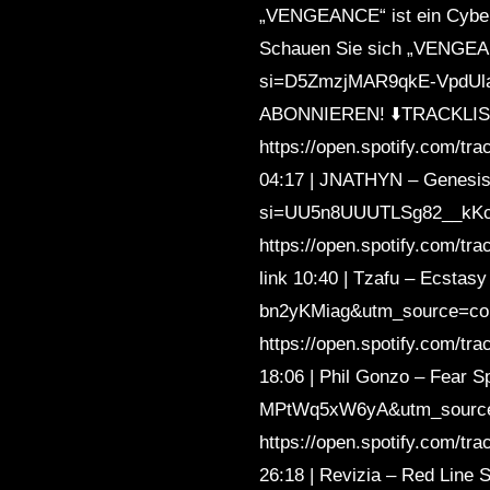
„VENGEANCE“ ist ein Cyberp
Schauen Sie sich „VENGEAN
si=D5ZmzjMAR9qkE-VpdUla5Q
ABONNIEREN! ⬇️TRACKLIST⬇️
https://open.spotify.com/
04:17 | JNATHYN – Genesis 
si=UU5n8UUUTLSg82__kKcizg
https://open.spotify.co
link 10:40 | Tzafu – Ecsta
bn2yKMiag&utm_source=copy
https://open.spotify.com
18:06 | Phil Gonzo – Fear 
MPtWq5xW6yA&utm_source=co
https://open.spotify.com
26:18 | Revizia – Red Line 