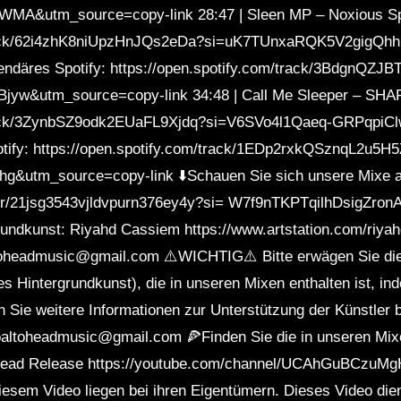
A&utm_source=copy-link 28:47 | Sleen MP – Noxious Spo
/track/62i4zhK8niUpzHnJQs2eDa?si=uK7TUnxaRQK5V2gigQh
endäres Spotify: https://open.spotify.com/track/3BdgnQZJ
w&utm_source=copy-link 34:48 | Call Me Sleeper – SHAP
/track/3ZynbSZ9odk2EUaFL9Xjdq?si=V6SVo4l1Qaeq-GRPqpiC
tify: https://open.spotify.com/track/1EDp2rxkQSznqL2u5H
&utm_source=copy-link ⬇️Schauen Sie sich unsere Mixe au
user/21jsg3543vjldvpurn376ey4y?si= W7f9nTKPTqilhDsigZro
grundkunst: Riyahd Cassiem https://www.artstation.com/r
eadmusic@gmail.com ⚠️WICHTIG⚠️ Bitte erwägen Sie die 
des Hintergrundkunst), die in unseren Mixen enthalten ist, i
Sie weitere Informationen zur Unterstützung der Künstler b
goaltoheadmusic@gmail.com 🍕Finden Sie die in unseren Mixe
 Head Release https://youtube.com/channel/UCAhGuBCzuM
 diesem Video liegen bei ihren Eigentümern. Dieses Video die