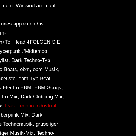
.com. Wir sind auch auf
tunes.apple.com/us
im-
im+To+Head ⬇️FOLGEN SIE
Cyberpunk #Midtempo
list, Dark Techno-Typ
no-Beats, ebm, ebm-Musik,
beliste, ebm-Typ-Beat,
k Electro EBM, EBM-Songs,
ctro Mix, Dark Clubbing Mix,
ix,
Dark Techno Industrial
Cyberpunk Mix, Dark
ge Technomusik, gruseliger
liger Musik-Mix, Techno-