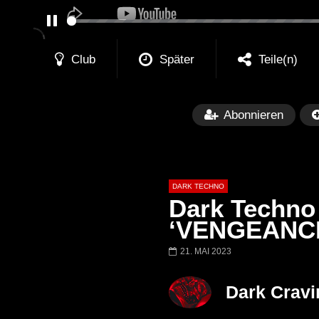
PAUSE
Club
Später
Teile(n)
Abonnieren
DARK TECHNO
Dark Techno 
‘VENGEANC
21. MAI 2023
Später
01:29:06
FANTASM @ BLACKWORKS
Dark Techno / EB
Dark Cravi
WEEKEND FESTIVAL –
Bass Mix ‘EVOKE
REBIRTH EDITION
Free]