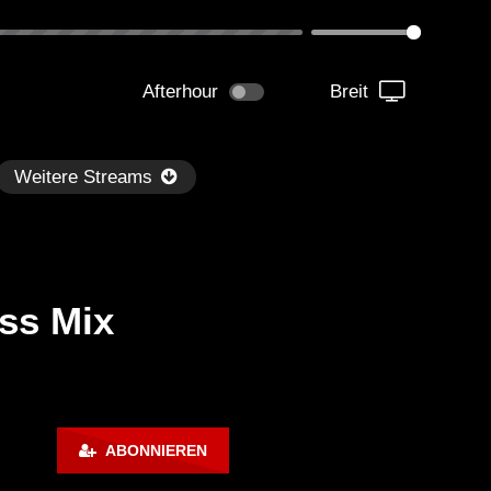
Afterhour
Breit
Weitere Streams
ass Mix
Später
rk Techno / EBM / Industrial
WOSHI | Techno Ultras P
ABONNIEREN
ss Mix ‘DUNKELN’ [Copyright
053
ee]