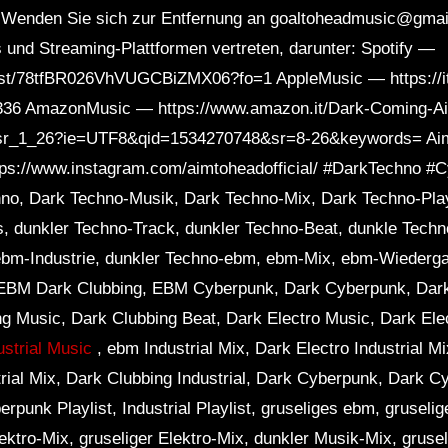
Wenden Sie sich zur Entfernung an goaltoheadmusic@gmail
s und Streaming-Plattformen vertreten, darunter: Spotify —
rtist/78tfBR026VhVUGCBiZMX06?fo=1 AppleMusic — https://i
40336 AmazonMusic — https://www.amazon.it/Dark-Coming-A
sr_1_26?ie=UTF8&qid=1534270748&sr=8-26&keywords= A
://www.instagram.com/aimtoheadofficial/ #DarkTechno #
hno, Dark Techno-Musik, Dark Techno-Mix, Dark Techno-Play
, dunkler Techno-Track, dunkler Techno-Beat, dunkle Tech
bm-Industrie, dunkler Techno-ebm, ebm-Mix, ebm-Wiederga
EBM Dark Clubbing, EBM Cyberpunk, Dark Cyberpunk, Dar
g Music, Dark Clubbing Beat, Dark Electro Music, Dark Ele
ustrial Music
, ebm Industrial Mix, Dark Electro Industrial M
strial Mix, Dark Clubbing Industrial, Dark Cyberpunk, Dark 
punk Playlist, Industrial Playlist, gruseliges ebm, gruseli
lektro-Mix, gruseliger Elektro-Mix, dunkler Musik-Mix, gruse