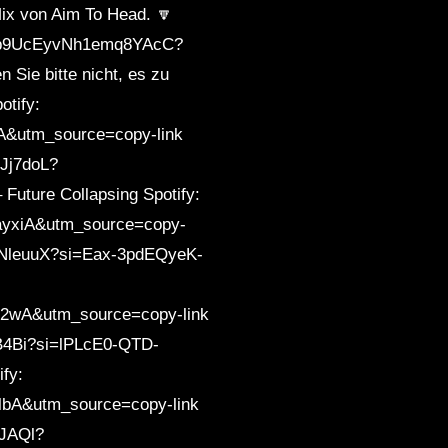
Mix von Aim To Head. 🔽
22pmb9UcEyvNh1emq8YAcC?
ie bitte nicht, es zu
tify:
A&utm_source=copy-link
yJj7doL?
uture Collapsing Spotify:
ayxiA&utm_source=copy-
9HBNleuuX?si=Eax-3pdEQyeK-
i2wA&utm_source=copy-link
1pB4Bi?si=lPLcE0-QTD-
fy:
lbA&utm_source=copy-link
IJAQl?