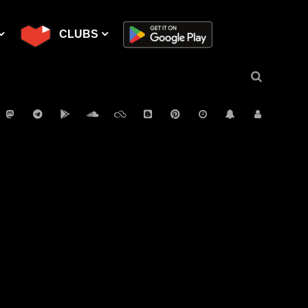
CLUBS
NO
FT VISUALS
 BUTZKE
USTRIAL NYMPH
P
VISUALS
Q
PACHA IBIZA
ELECTRO SWING MIXES
R
LOVEHATE TECHNO
HOUSE
S
BOOTSHAUS
MIXED
T
U
ANCE FESTIVALS
OR
STRICTLY HOUSE
HÏ IBIZA
TECHNO BEST OF 2022
TEKKOHOLIKER
ORITE DJ
GEFÜHLSTEKK
DEEP WATER
TECHNO METAL
HÖR BERLIN
ECHNO MIX
TECH HOUSE
CYBERPUNK
L TECHNO MIX 2022
MELODARK MIXES 2022
HARDTEKK SETS
TECHNO LIVE
-
Das 1-Euro-Modell: Wie Kölner Techno-
Später
Später
01:33:36