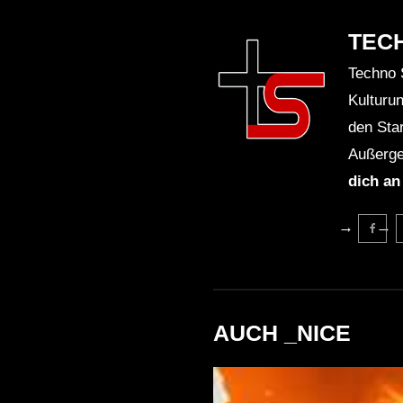
TEC
Techno 
Kulturu
den Sta
Außerge
dich an
AUCH _NICE