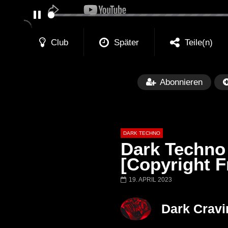
PAUSE
Club
Später
Teile(n)
Abonnieren
DARK TECHNO
Dark Techno 
[Copyright F
19. APRIL 2023
Später
01:29:06
FANTASM @ BLACKWORKS
Dark Techno / EB
Dark Cravi
WEEKEND FESTIVAL –
Bass Mix ‘EVOKE
REBIRTH EDITION
Free]