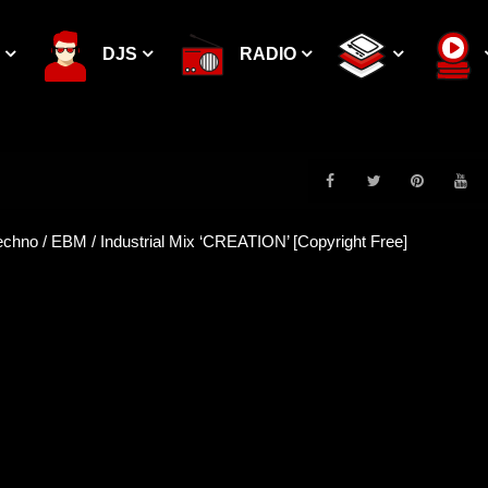
DJS
RADIO
CHNO MIX 2022
K
CLUB DER VISIONÄRE
FREQUENCY TO CHILL
H
PODCASTS
I
J
NEWS
TOP TECHNO TRACKS |⁰⁸’²⁵
MINIMAL TECHNO
UEBEL & GEFÄHRLICH
K
UNITED WE STREAM
L
M
MELODIC TECH
N
ANYMA N
RITTER
IND
O
CHNO
OUT PARADISE
ECHNO BEST OF 2020
DISTILLERY
V
CHILL
W
MELODIC SPACE
X
DEEP TECHNO
ODONIEN
TECHNO BEST OF 2021
Y
Z
SISYPHOS
TECHNO FESTIVAL
DUB TECHNO
PSYTR
TRES
chno / EBM / Industrial Mix ‘CREATION’ [Copyright Free]
MBIENT MUSIC
PURE TECHNO
DUB EMPIRE
HARDTEKK SETS
PARADOXICAL
DUB SELECTION
FAV
UAL RIOT
DEEP HOUSE
JUICY 9
TECHNO METAL
4K TECHNO
TECHNO LIVE
HATE
T
PSYTRANCE FESTIVALS
GEFÜHLSTEKK
MINIMA
LO-FI HOUSE 2022
PSYTRANCE – PROGRESSIVE MIX 2022
arten Tür: Wie Safe-
Zu alt für Techno? Wenn die Party
Später
01:17:55
AMAPIANO
DUB SELECTION