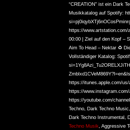
“CREATION” ist ein Dark Tec
Musikkatalog auf Spotify: 
si=pj0iqybXTj6nOCosPminrg
https://www.artstation.com
00:00 | Ziel auf den Kopf – S
Aim To Head – Nektar ♻️ Die
Vollständiger Katalog: Spot
si=1Yg8Azi_Tu2ORELXJiTHCg A
Zmblxd1CVeM869Y?l=en&l
https://itunes.apple.com/
https://www.instagram.com/
https://youtube.com/chan
Techno, Dark Techno Music,
Dark Techno Instrumental, 
Techno Musik
, Aggressive 