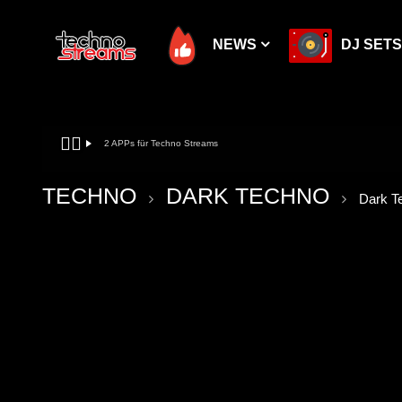
NEWS
DJ SETS
🏳️‍🌈
2 APPs für Techno Streams
ALLE
TECHNO CLUB & SZENE
PURE TECHNO
ROOM LAB / ROOM TRAX
PSYTRANCE – PROGRESSIVE MIX 2022
A
B
INDUSTRIAL TECHNO
C
CENTRAL CLUB ERFURT
D
OPTICAL DREAMWORLD
E
MINIMAL TE
HARDTEK
F
G
TECHNO
DARK TECHNO
TECHNO BESTOF 2019
ICH HAB TEKKBOCK
MINIMAL PLEASURE
MELODARK MIXES 2022
WATERGATE
KITKATCLUB
DARK TE
CHILL
T
Dark Te
ROC MINIMAL
FROM TECHNO CLUB
MASHED DUB
LO-FI HOUSE 2022
DARK CRAVING
A
LOUNGE MUSIC
DARK MINIMAL
TECHNO RADIO
VIS
TECHWELTEN TECHNO
HARDTEKK
TECHNO METAL
ELECTRO SWING MIXES
ANYMA NFT VISUALS
oking-Ökonomie 2026: Social-Media-
Die Diktatur der h
Später
1:31:35
01:53:01