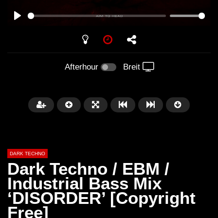
PLAY
Afterhour
Breit
DARK TECHNO
Dark Techno / EBM /
Industrial Bass Mix
‘DISORDER’ [Copyright
Später
01:29:06
Free]