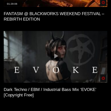
Spä
01:29:06
FANTASM @ BLACKWORKS WEEKEND FESTIVAL –
REBIRTH EDITION
Spä
Dark Techno / EBM / Industrial Bass Mix ‘EVOKE’
[Copyright Free]