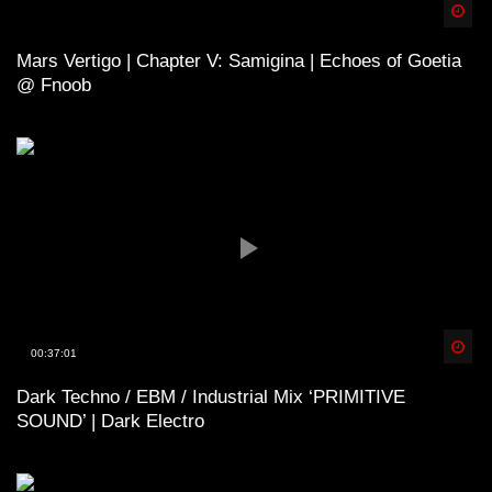
Spä
Mars Vertigo | Chapter V: Samigina | Echoes of Goetia
@ Fnoob
Spä
00:37:01
Dark Techno / EBM / Industrial Mix ‘PRIMITIVE
SOUND’ | Dark Electro