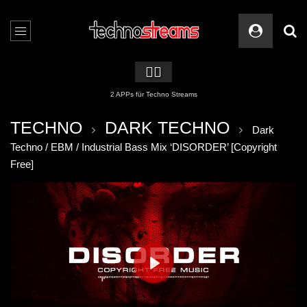
🏳️‍🌈
2 APPs für Techno Streams
TECHNO
DARK TECHNO
Dark
Techno / EBM / Industrial Bass Mix ‘DISORDER’ [Copyright
Free]
PLAY