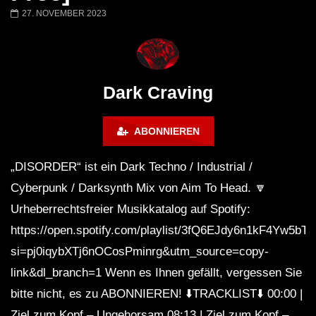
FANTASM @ BLACKWORKS
Dark Techno / EBM / 
27. NOVEMBER 2023
WEEKEND FESTIVAL –
Bass Mix ‘EVOKE’ [C
REBIRTH EDITION
Free]
Dark Craving
ABONNIEREN
„DISORDER“ ist ein Dark Techno / Industrial /
Cyberpunk / Darksynth Mix von Aim To Head. 🔽
Urheberrechtsfreier Musikkatalog auf Spotify:
https://open.spotify.com/playlist/3fQ6EJdy6n1kF4Yw5bT
si=pj0iqybXTj6nOCosPminrg&utm_source=copy-
link&dl_branch=1 Wenn es Ihnen gefällt, vergessen Sie
bitte nicht, es zu ABONNIEREN! ⬇️TRACKLIST⬇️ 00:00 |
Ziel zum Kopf – Ungehorsam 08:13 | Ziel zum Kopf –