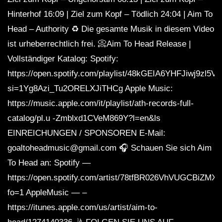
Hinterhof 16:09 | Ziel zum Kopf – Tödlich 24:04 | Aim To
Head – Authority ♻️ Die gesamte Musik in diesem Video
ist urheberrechtlich frei. 📀Aim To Head Release |
Vollständiger Katalog: Spotify:
https://open.spotify.com/playlist/48kGEIA6YHFJiwj9zl5V
si=1Yg8Azi_Tu2ORELXJiTHCg Apple Music:
https://music.apple.com/it/playlist/ath-records-full-
catalog/pl.u -Zmblxd1CVeM869Y?l=en&ls
EINREICHUNGEN / SPONSOREN E-Mail:
goaltoheadmusic@gmail.com 🎧 Schauen Sie sich Aim
To Head an: Spotify —
https://open.spotify.com/artist/78tfBR026VhVUGCBiZMX
fo=1 AppleMusic — –
https://itunes.apple.com/us/artist/aim-to-