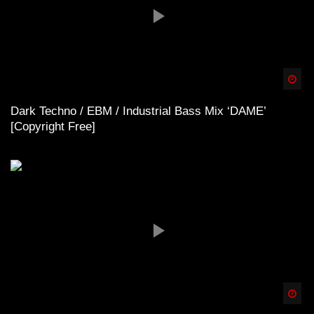
Spä
Dark Techno / EBM / Industrial Bass Mix ‘DAME’
[Copyright Free]
Spä