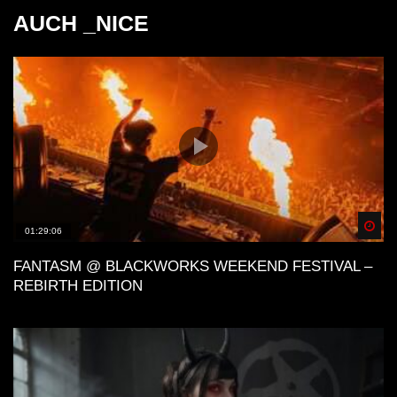
AUCH _NICE
Spä
01:29:06
FANTASM @ BLACKWORKS WEEKEND FESTIVAL –
REBIRTH EDITION