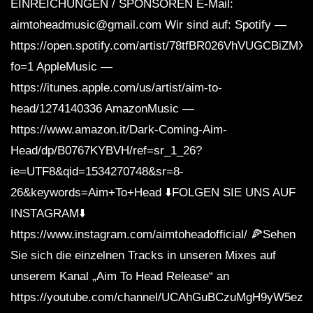
EINREICHUNGEN / SPONSOREN E-Mail:
aimtoheadmusic@gmail.com Wir sind auf: Spotify —
https://open.spotify.com/artist/78tfBR026VhVUGCBiZMX
fo=1 AppleMusic —
https://itunes.apple.com/us/artist/aim-to-
head/1274140336 AmazonMusic —
https://www.amazon.it/Dark-Coming-Aim-
Head/dp/B0767KYBVH/ref=sr_1_26?
ie=UTF8&qid=1534270748&sr=8-
26&keywords=Aim+To+Head ⬇️FOLGEN SIE UNS AUF
INSTAGRAM⬇️
https://www.instagram.com/aimtoheadofficial/ 🍕Sehen
Sie sich die einzelnen Tracks in unseren Mixes auf
unserem Kanal „Aim To Head Release“ an
https://youtube.com/channel/UCAhGuBCzuMgH9yW5ezq