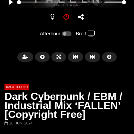
PLAY
Afterhour
Breit
DARK TECHNO
Dark Cyberpunk / EBM /
Industrial Mix ‘FALLEN’
[Copyright Free]
Später
01:29:06
20. JUNI 2024
FANTASM @ BLACKWORKS
Dark Techno / EBM / 