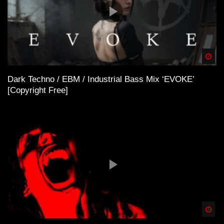
Spä
Dark Techno / EBM / Industrial Bass Mix ‘EVOKE’
[Copyright Free]
Spä