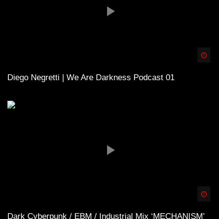
Spä
Diego Negretti | We Are Darkness Podcast 01
Spä
Dark Cyberpunk / EBM / Industrial Mix ‘MECHANISM’