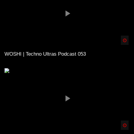
Spä
WOSHI | Techno Ultras Podcast 053
Spä