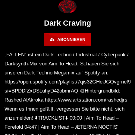
WEEKEND FESTIVAL –
Bass Mix ‘EVOKE’ [C
REBIRTH EDITION
Free]
Dark Craving
ABONNIEREN
„FALLEN“ ist ein Dark Techno / Industrial / Cyberpunk /
Darksynth-Mix von Aim To Head. Schauen Sie sich
unseren Dark Techno Megamix auf Spotify an:
https://open.spotify.com/playlist/7qis32GHeUGQvgrnef9
si=BPDDfZxDSLuhyD42obmrAQ 🎨Hintergrundbild:
Rashed AlAkroka https://www.artstation.com/rashedjrs
Wenn es Ihnen gefällt, vergessen Sie bitte nicht, sich
anzumelden! ⬇️TRACKLIST⬇️ 00:00 | Aim To Head –
Foretold 04:47 | Aim To Head – ÆTERNA NOCTIS‘