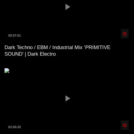
Spä
00:37:01
Dark Techno / EBM / Industrial Mix ‘PRIMITIVE
SOUND’ | Dark Electro
Spä
01:03:22