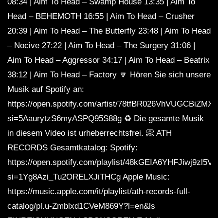
08:34 | Aim To Head – Swamp House 13:35 | Aim To
Head – BEHEMOTH 16:55 | Aim To Head – Crusher
20:39 | Aim To Head – The Butterfly 23:48 | Aim To Head
– Nocive 27:22 | Aim To Head – The Surgery 31:06 |
Aim To Head – Aggressor 34:17 | Aim To Head – Beatrix
38:12 | Aim To Head – Factory 🔽 Hören Sie sich unsere
Musik auf Spotify an:
https://open.spotify.com/artist/78tfBR026VhVUGCBiZMX
si=5AaurytzS6myASPQ95S88g ♻️ Die gesamte Musik
in diesem Video ist urheberrechtsfrei. 📀 ATH
RECORDS Gesamtkatalog: Spotify:
https://open.spotify.com/playlist/48kGEIA6YHFJiwj9zl5V
si=1Yg8Azi_Tu2ORELXJiTHCg Apple Music:
https://music.apple.com/it/playlist/ath-records-full-
catalog/pl.u-Zmblxd1CVeM869Y?l=en&ls