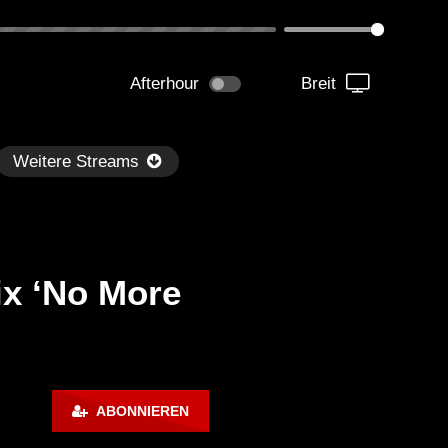
Afterhour
Breit
Weitere Streams
ix ‘No More
Später
rk Techno / EBM / Industrial
WOSHI | Techno Ultras P
ABONNIEREN
ss Mix ‘DUNKELN’ [Copyright
053
ee]