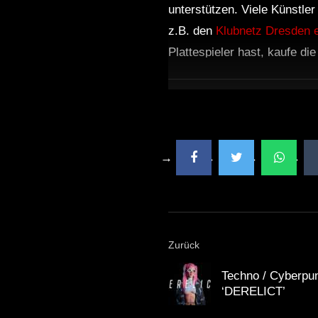
unterstützen. Viele Künstle
z.B. den
Klubnetz Dresden e
Plattespieler hast, kaufe di
Zurück
Techno / Cyberpun
‘DERELICT’