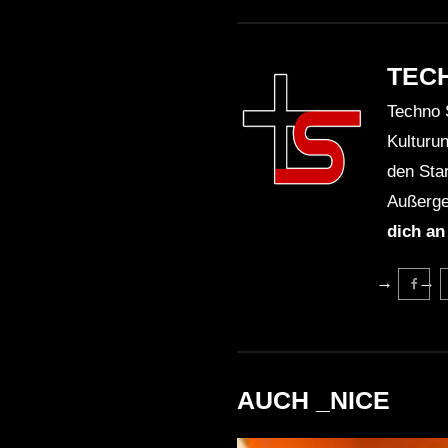
TEC
Techno 
Kulturu
den Sta
Außerge
dich an
AUCH _NICE