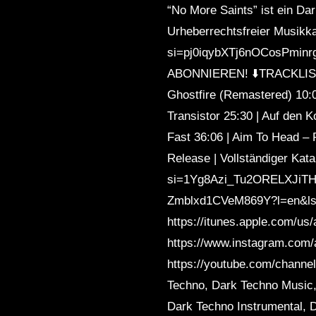
“No More Saints” ist ein Da
Urheberrechtsfreier Musikk
si=pj0iqybXTj6nOCosPminrg&
ABONNIEREN! ⬇️TRACKLISTE⬇️ 
Ghostfire (Remastered) 10:05
Transistor 25:30 | Auf den K
Fast 36:06 | Aim To Head – 
Release | Vollständiger Kat
si=1Yg8Azi_Tu2ORELXJiTHCg A
Zmblxd1CVeM869Y?l=en&l
https://itunes.apple.com/
https://www.instagram.com/
https://youtube.com/chan
Techno, Dark Techno Music,
Dark Techno Instrumental, 