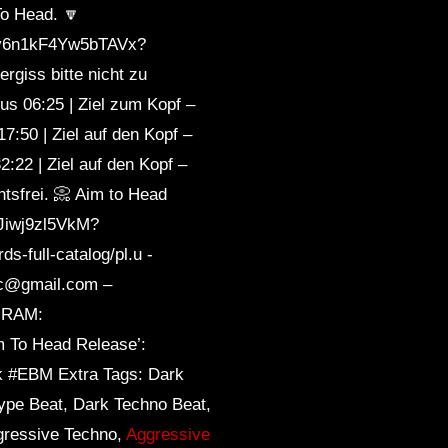
To Head. 🔽
EJdy6n1kF4Yw5bTAVx?
giss bitte nicht zu
us 06:25 | Ziel zum Kopf –
17:50 | Ziel auf den Kopf –
2:22 | Ziel auf den Kopf –
tsfrei. 📀 Aim to Head
FJiwj9zl5VkM?
-full-catalog/pl.u -
c@gmail.com –
AGRAM:
m To Head Release’:
 #EBM Extra Tags: Dark
ype Beat, Dark Techno Beat,
gressive Techno,
Aggressive