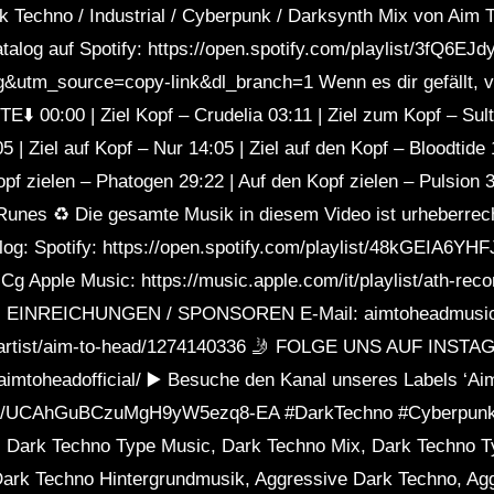
rk Techno / Industrial / Cyberpunk / Darksynth Mix von Aim 
atalog auf Spotify: https://open.spotify.com/playlist/3fQ6
utm_source=copy-link&dl_branch=1 Wenn es dir gefällt, ver
00:00 | Ziel Kopf – Crudelia 03:11 | Ziel zum Kopf – Sult
 | Ziel auf Kopf – Nur 14:05 | Ziel auf den Kopf – Bloodtide 
opf zielen – Phatogen 29:22 | Auf den Kopf zielen – Pulsion 3
Runes ♻️ Die gesamte Musik in diesem Video ist urheberrech
alog: Spotify: https://open.spotify.com/playlist/48kGEIA6YH
pple Music: https://music.apple.com/it/playlist/ath-records
s EINREICHUNGEN / SPONSOREN E-Mail: aimtoheadmusi
us/artist/aim-to-head/1274140336 🤳 FOLGE UNS AUF INST
aimtoheadofficial/ ▶️ Besuche den Kanal unseres Labels ‘Ai
nel/UCAhGuBCzuMgH9yW5ezq8-EA #DarkTechno #Cyberpunk
 Dark Techno Type Music, Dark Techno Mix, Dark Techno T
Dark Techno Hintergrundmusik, Aggressive Dark Techno, Ag