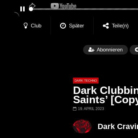
PAUSE
Club
Später
Teile(n)
Abonnieren
DARK TECHNO
Dark Clubbin
Saints’ [Cop
19. APRIL 2023
Später
01:29:06
FANTASM @ BLACKWORKS
Dark Techno / EB
Dark Cravi
WEEKEND FESTIVAL –
Bass Mix ‘EVOKE
REBIRTH EDITION
Free]