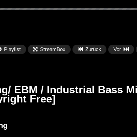
Playlist
StreamBox
Zurück
Vor
g/ EBM / Industrial Bass M
yright Free]
Später
Später
M / Industrial
Metinger | @ Essigfabrik
Da
ng
’ [Copyright
Elektroküche Köln – Halloween
Ba
31.10.2018
Fr