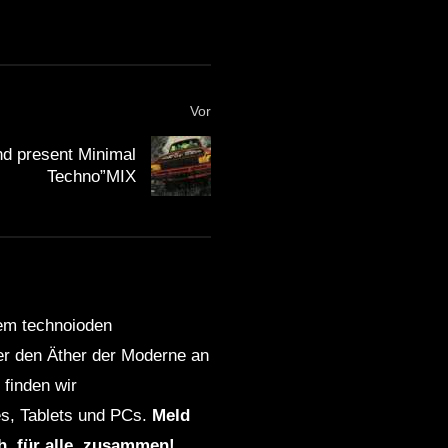
Vor
nd present Minimal
Technо”MIX
dem technoioden
ber den Äther der Moderne an
finden wir
s, Tablets und PCs.
Meld
ch, für alle, zusammen!