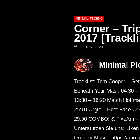
MINIMAL TECHNO
Corner – Tri
2017 [Trackli
11. JUNI 2023
Später
03:28
01:00:35
Ricardo Villalobos @ Stereo,
NEW Exclusive 
Minimal Pl
Montreal (June 2017)
BREJCHA Decem
MelodicTronic 2
Tracklist: Tom Cooper – Ge
Beneath Your Mask 04:30 – 0
13:30 – 16:20 Match Hoffma
25:10 Orgie – Boot Face Or
29:50 COMBO! & FiveAm – Lo
Unterstützen Sie uns: Liken 
Droplex-Musik: https://goo.