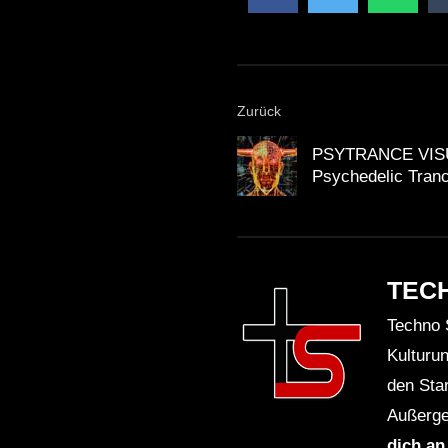
Zurück
PSYTRANCE VIS
Psychedelic Tran
TEC
Techno 
Kulturu
den Sta
Außerge
dich an