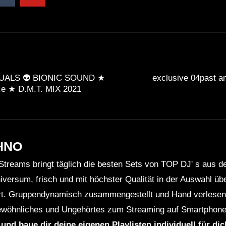
UALS 👽 BIONIC SOUND ★
exclusive 04past a
ce ★ D.M.T. MIX 2021
HNO
Streams bringt täglich die besten Sets von TOP DJ' s aus 
niversum, frisch und mit höchster Qualität in der Auswahl ü
rt. Gruppendynamisch zusammengestellt und Hand verlesen 
wöhnliches und Ungehörtes zum Streaming auf Smartphone
 und baue dir deine eigenen Playlisten individuell für di