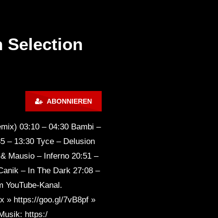
2019 VOL 3 tracklist
 Selection
Minimal Techno Mix EDM
Minimal Mad Cuphead by
RTTWLR
Später
0:38:47
00:59:58
2019 MINIMAL TECHNO
ckzet – Minimuns Begin #001
Mayze X Faria -Dance / 
ABONNIEREN
MIXMelodic House & Techno
Nest Podcast 2022
/ Deep House / Progressive
emix) 03:10 – 04:30 Bambi –
House 2019 VOL6
35 – 13:30 Tyce – Delusion
Drastic Minimal Techno
Classic Set – Crazy Monkey
& Mausio – Inferno 20:51 –
By Patrick Slayer
anik – In The Dark 27:08 –
m YouTube-Kanal.
Minimal Techno Mix 2022 –
x » https://goo.gl/7vB8pf »
Do You Light A Cigarette?!
By Monkey Dealer
usik: https:/