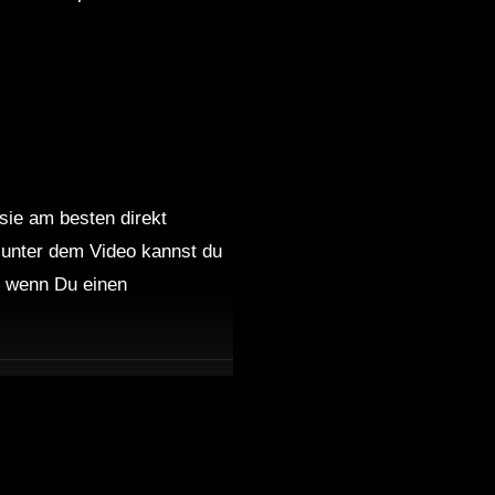
Minimal Techno & Minimal
House Mix Best Dark
Monkeys [High Trip Set] by
Patrick Slayer
DJ Hozho@Boris Brejcha
Minimal Techno ISTANBUL
@ORIGINAL MIX
 sie am besten direkt
 unter dem Video kannst du
MINIMAL TECHNO MIX
nd wenn Du einen
Classic Cartoon High Trip
Set 2 by RTTWLR
Minimal Techno Mix
CLASSIC HIGH TRIP SET 2
by RTTWLR