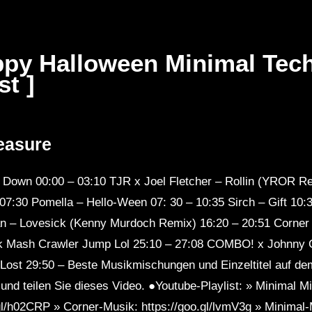
ppy Halloween Minimal Tech
st ]
Später
Später
01:12:28
0
Set BORIS
Lunar Grooves – Full Moon
R3
easure
ber Mix on
Minimal Techno Mix 2023 by
020
TEKNI
t Down 00:00 – 03:10 TJR x Joel Fletcher – Rollin (YROR R
7:30 Pomella – Hello-Ween 07: 30 – 10:35 Sirch – Gift 10:
n – Lovesick (Kenny Murdoch Remix) 16:20 – 20:51 Corner 
k Mash Crawler Jump Lol 25:10 – 27:08 COMBO! x Johnny C
st 29:50 – Beste Musikmischungen und Einzeltitel auf de
und teilen Sie dieses Video. ●Youtube-Playlist: » Minimal Mi
gl/h02CRP » Corner-Musik: https://goo.gl/lvmV3g » Minimal-M