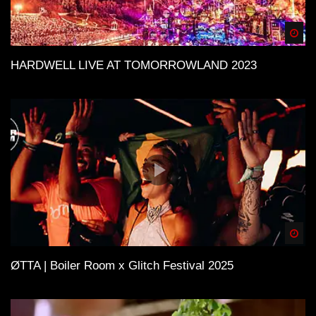
Spä
HARDWELL LIVE AT TOMORROWLAND 2023
Spä
ØTTA | Boiler Room x Glitch Festival 2025