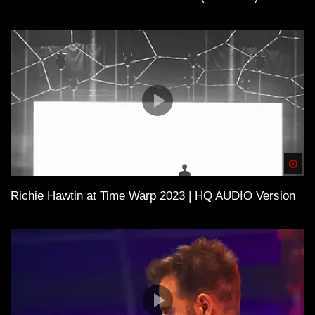
Spä
Richie Hawtin at Time Warp 2023 | HQ AUDIO Version