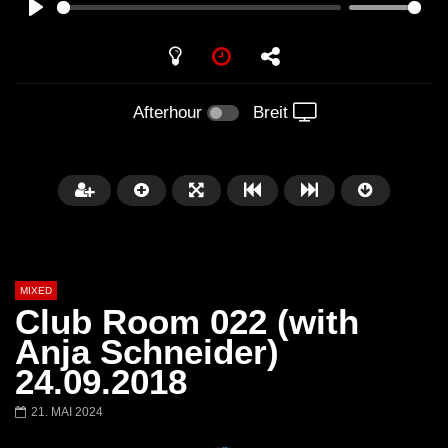
PLAY
Afterhour
Breit
MIXED
Club Room 022 (with
Anja Schneider)
24.09.2018
Später
21. MAI 2024
Barbara Lago @ Kappa
THEMBA @ CAPRI