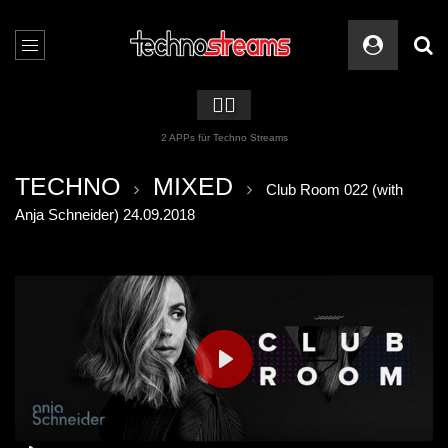
🏳️‍🌈
2 APPs für Techno Streams
TECHNO
MIXED
Club Room 022 (with
Anja Schneider) 24.09.2018
PLAY